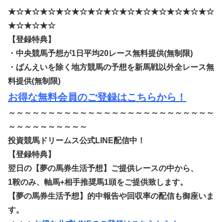
★☆★☆★☆★☆★☆★☆★☆★☆★☆★☆★☆★☆★☆
★☆★☆★☆
【登録特典】
・中央競馬予想が1日平均20レース無料提供(無制限)
・ばんえいを除く地方競馬の予想を新馬戦以外全レース無
料提供(無制限)
お得な無料会員のご登録はこちらから！
～～～～～～～～～～～～～～～～～～～～～～～～～～
～～～～～～～～～～
投資競馬ドリームス公式LINE配信中！
【登録特典】
翌日の【夢の馬券生活予想】ご提供レースの中から、
1鞍のみ、軸馬+相手推奨馬1頭をご提供致します。
【夢の馬券生活予想】的中報告や回収率の配信も御座いま
す。