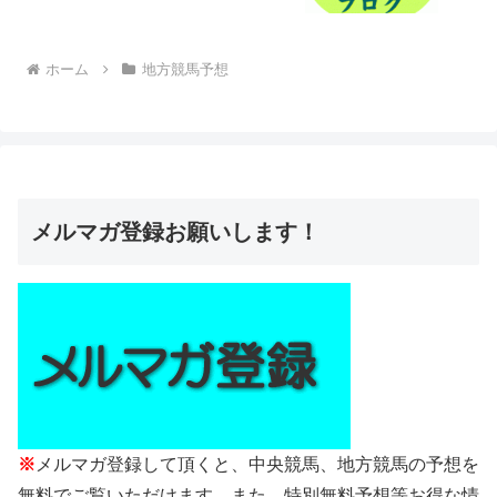
ホーム
地方競馬予想
メルマガ登録お願いします！
※
メルマガ登録して頂くと、中央競馬、地方競馬の予想を
無料でご覧いただけます。また、特別無料予想等お得な情