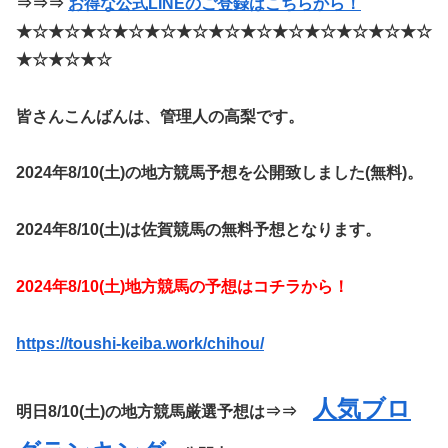
⇒⇒⇒
お得な公式LINEのご登録はこちらから！
★☆★☆★☆★☆★☆★☆★☆★☆★☆★☆★☆★☆★☆
★☆★☆★☆
皆さんこんばんは、管理人の高梨です。
2024年8/10(土)の地方競馬予想を公開致しました(無料)。
2024年8/10(土)は佐賀競馬の無料予想となります。
2024年8/10(土)地方競馬の予想はコチラから！
https://toushi-keiba.work/chihou/
人気ブロ
明日8/10(土)の地方競馬厳選予想は⇒⇒