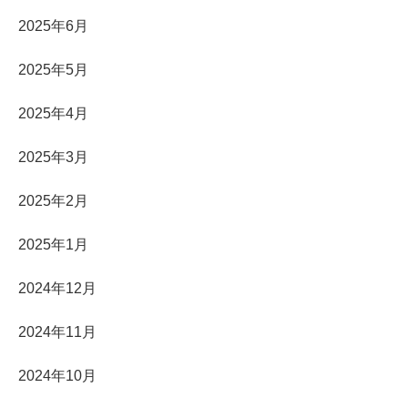
2025年6月
2025年5月
2025年4月
2025年3月
2025年2月
2025年1月
2024年12月
2024年11月
2024年10月