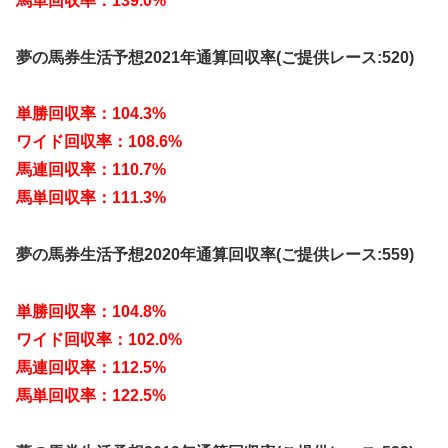
馬単回収率：139.0%
夢の馬券生活予想2021年通算回収率(ご提供レース:520)
単勝回収率：104.3%
ワイド回収率：108.6%
馬連回収率：110.7%
馬単回収率：111.3%
夢の馬券生活予想2020年通算回収率(ご提供レース:559)
単勝回収率：104.8%
ワイド回収率：102.0%
馬連回収率：112.5%
馬単回収率：122.5%