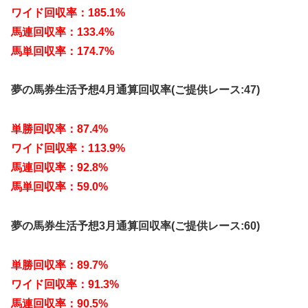
ワイド回収率：185.1%
馬連回収率：133.4%
馬単回収率：174.7%
夢の馬券生活予想4月通算回収率(ご提供レース:47)
単勝回収率：87.4%
ワイド回収率：113.9%
馬連回収率：92.8%
馬単回収率：59.0%
夢の馬券生活予想3月通算回収率(ご提供レース:60)
単勝回収率：89.7%
ワイド回収率：91.3%
馬連回収率：90.5%