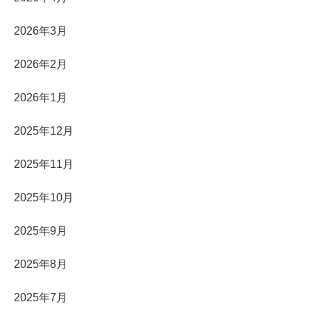
2026年3月
2026年2月
2026年1月
2025年12月
2025年11月
2025年10月
2025年9月
2025年8月
2025年7月