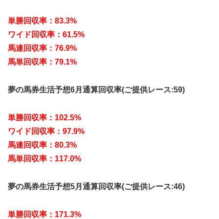
単勝回収率：83.3%
ワイド回収率：61.5%
馬連回収率：76.9%
馬単回収率：79.1%
夢の馬券生活予想6月通算回収率(ご提供レース:59)
単勝回収率：102.5%
ワイド回収率：97.9%
馬連回収率：80.3%
馬単回収率：117.0%
夢の馬券生活予想5月通算回収率(ご提供レース:46)
単勝回収率：171.3%