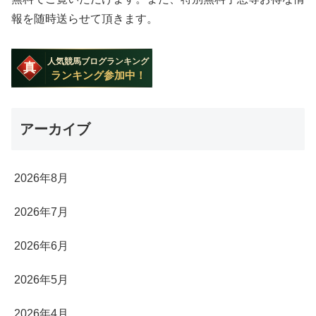
報を随時送らせて頂きます。
アーカイブ
2026年8月
2026年7月
2026年6月
2026年5月
2026年4月