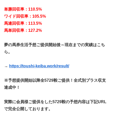
単勝回収率：110.5%
ワイド回収率：105.5%
馬連回収率：113.5%
馬単回収率：127.2%
夢の馬券生活予想ご提供開始後～現在までの実績はこち
ら。
→
https://toushi-keiba.work/result/
※予想提供開始以降全5729鞍ご提供！全式別プラス収支
達成中！
実際に会員様ご提供をした5729鞍の予想内容は下記URL
で完全公開しております。