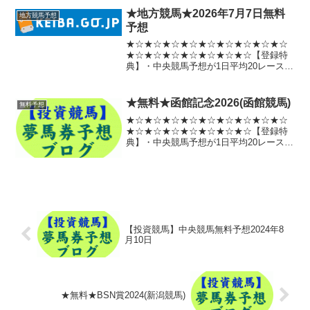
制限)・【夢の馬券生活予想】ご提供レー
★地方競馬★2026年7月7日無料
地方競馬予想
スの中から、...
予想
★☆★☆★☆★☆★☆★☆★☆★☆★☆
★☆★☆★☆★☆★☆★☆★☆【登録特
典】・中央競馬予想が1日平均20レース無
料提供(無制限)・ばんえいを除く地方競馬
の予想を新馬戦以外全レース無料提供(無
制限)・【夢の馬券生活予想】ご提供レー
★無料★函館記念2026(函館競馬)
無料予想
スの中から、...
★☆★☆★☆★☆★☆★☆★☆★☆★☆
★☆★☆★☆★☆★☆★☆★☆【登録特
典】・中央競馬予想が1日平均20レース無
料提供(無制限)・ばんえいを除く地方競馬
の予想を新馬戦以外全レース無料提供(無
制限)・【夢の馬券生活予想】ご提供レー
スの中から、...
【投資競馬】中央競馬無料予想2024年8
月10日
★無料★BSN賞2024(新潟競馬)