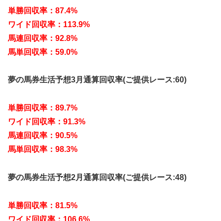
単勝回収率：87.4%
ワイド回収率：113.9%
馬連回収率：92.8%
馬単回収率：59.0%
夢の馬券生活予想3月通算回収率(ご提供レース:60)
単勝回収率：89.7%
ワイド回収率：91.3%
馬連回収率：90.5%
馬単回収率：98.3%
夢の馬券生活予想2月通算回収率(ご提供レース:48)
単勝回収率：81.5%
ワイド回収率：106.6%