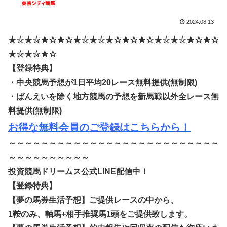
2024.08.13
★☆★☆★☆★☆★☆★☆★☆★☆★☆★☆★☆★☆★☆
★☆★☆★☆
【登録特典】
・中央競馬予想が1日平均20レース無料提供(無制限)
・ばんえいを除く地方競馬の予想を新馬戦以外全レース無
料提供(無制限)
お得な無料会員のご登録はこちらから！
～～～～～～～～～～～～～～～～～～～～～～～～～～
～～～～～～～～～～
投資競馬ドリームス公式LINE配信中！
【登録特典】
【夢の馬券生活予想】ご提供レースの中から、
1鞍のみ、軸馬+相手推奨馬1頭をご提供致します。