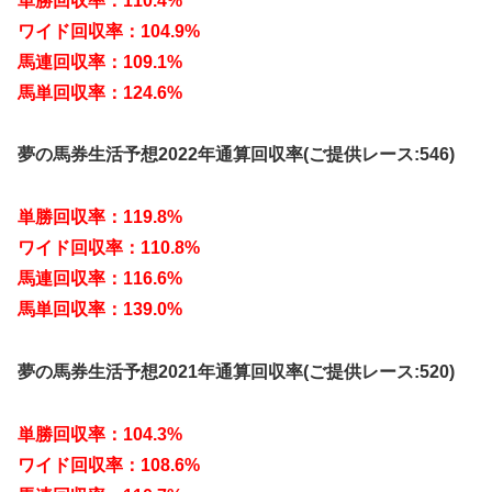
単勝回収率：110.4%
ワイド回収率：104.9%
馬連回収率：109.1%
馬単回収率：124.6%
夢の馬券生活予想2022年通算回収率(ご提供レース:546)
単勝回収率：119.8%
ワイド回収率：110.8%
馬連回収率：116.6%
馬単回収率：139.0%
夢の馬券生活予想2021年通算回収率(ご提供レース:520)
単勝回収率：104.3%
ワイド回収率：108.6%