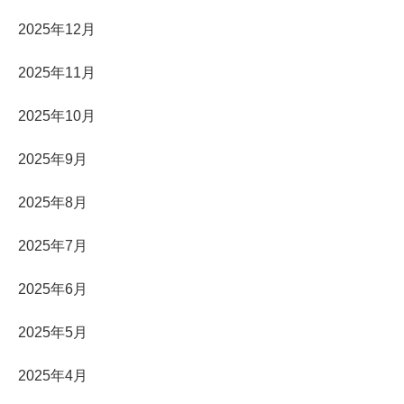
2025年12月
2025年11月
2025年10月
2025年9月
2025年8月
2025年7月
2025年6月
2025年5月
2025年4月