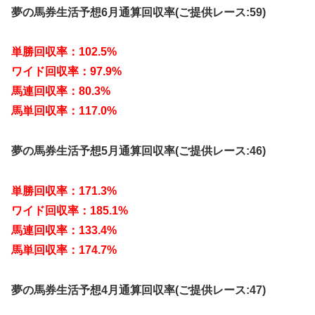
夢の馬券生活予想6月通算回収率(ご提供レース:59)
単勝回収率：102.5%
ワイド回収率：97.9%
馬連回収率：80.3%
馬単回収率：117.0%
夢の馬券生活予想5月通算回収率(ご提供レース:46)
単勝回収率：171.3%
ワイド回収率：185.1%
馬連回収率：133.4%
馬単回収率：174.7%
夢の馬券生活予想4月通算回収率(ご提供レース:47)