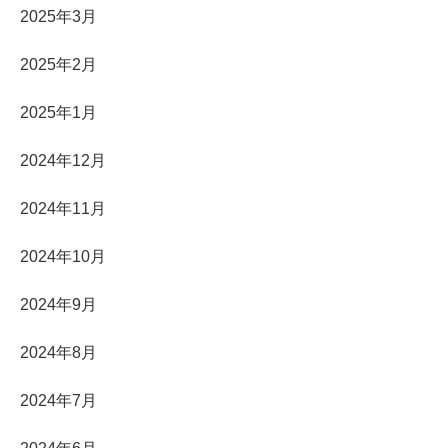
2025年3月
2025年2月
2025年1月
2024年12月
2024年11月
2024年10月
2024年9月
2024年8月
2024年7月