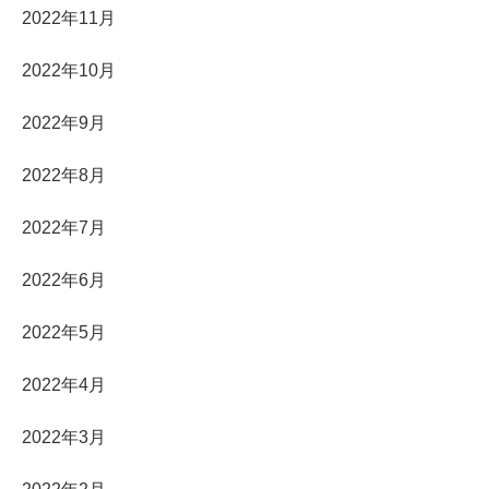
2022年11月
2022年10月
2022年9月
2022年8月
2022年7月
2022年6月
2022年5月
2022年4月
2022年3月