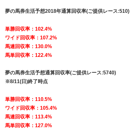
夢の馬券生活予想2018年通算回収率(ご提供レース:510)
単勝回収率：102.4%
ワイド回収率：107.2%
馬連回収率：130.0%
馬単回収率：122.4%
夢の馬券生活予想通算回収率(ご提供レース:5740)
※8/11(日)終了時点
単勝回収率：110.5%
ワイド回収率：105.4%
馬連回収率：113.4%
馬単回収率：127.0%