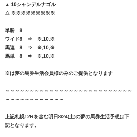
▲ 10シャンデルナゴル
△ ※※※※※※※※※
単勝 8
ワイド8 ⇒ ※,10,※
馬連 8 ⇒ ※,10,※
馬単 8 ⇒ ※,10,※
※は夢の馬券生活会員様のみのご提供となります
～～～～～～～～～～～～～～～～～～～～～～～～～～
～～～～～～～～～～～～
上記札幌12Rを含む明日8/24(土)の夢の馬券生活予想は下
記となります。