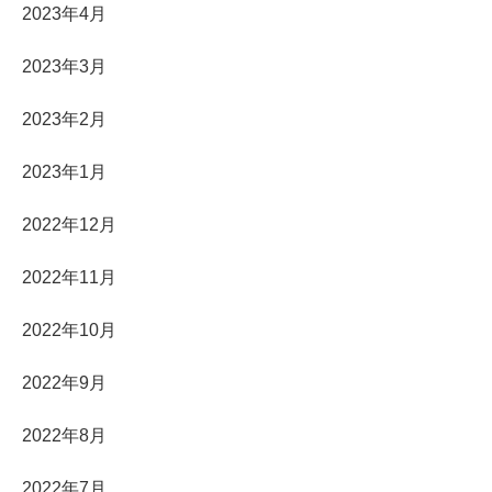
2023年4月
2023年3月
2023年2月
2023年1月
2022年12月
2022年11月
2022年10月
2022年9月
2022年8月
2022年7月