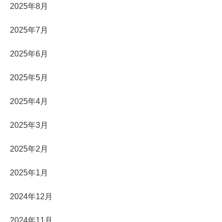
2025年8月
2025年7月
2025年6月
2025年5月
2025年4月
2025年3月
2025年2月
2025年1月
2024年12月
2024年11月