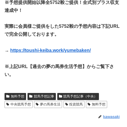
※予想提供開始以降全5752鞍ご提供！全式別プラス収支
達成中！
実際に会員様ご提供をした5752鞍の予想内容は下記URL
で完全公開しております。
→
https://toushi-keiba.work/yumebaken/
※上記URL【過去の夢の馬券生活予想】からご覧下さ
い。
無料予想
競馬予想記事
競馬予想記事（中央）
中央競馬予想
夢の馬券生活
投資競馬
無料予想
kawasaki