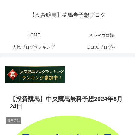
【投資競馬】夢馬券予想ブログ
HOME
メルマガ登録
人気ブログランキング
にほんブログ村
【投資競馬】中央競馬無料予想2024年8月
24日
無料予想