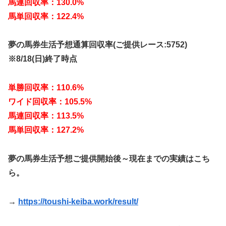
馬連回収率：130.0%
馬単回収率：122.4%
夢の馬券生活予想通算回収率(ご提供レース:5752)
※8/18(日)終了時点
単勝回収率：110.6%
ワイド回収率：105.5%
馬連回収率：113.5%
馬単回収率：127.2%
夢の馬券生活予想ご提供開始後～現在までの実績はこち
ら。
→
https://toushi-keiba.work/result/