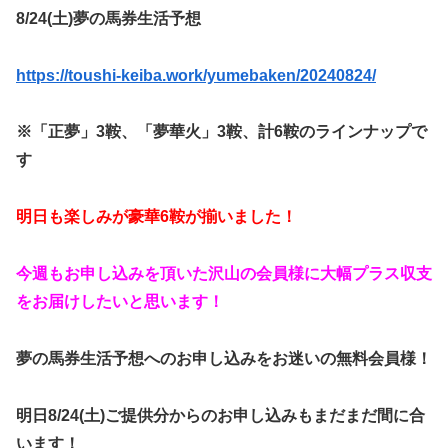
8/24(土)夢の馬券生活予想
https://toushi-keiba.work/yumebaken/20240824/
※「正夢」3鞍、「夢華火」3鞍、計6鞍のラインナップで
す
明日も楽しみが豪華6鞍が揃いました！
今週もお申し込みを頂いた沢山の会員様に大幅プラス収支
をお届けしたいと思います！
夢の馬券生活予想へのお申し込みをお迷いの無料会員様！
明日8/24(土)ご提供分からのお申し込みもまだまだ間に合
います！