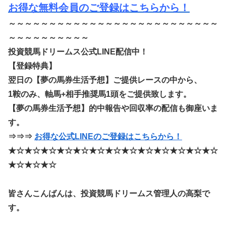
お得な無料会員のご登録はこちらから！
～～～～～～～～～～～～～～～～～～～～～～～～～～
～～～～～～～～～～
投資競馬ドリームス公式LINE配信中！
【登録特典】
翌日の【夢の馬券生活予想】ご提供レースの中から、
1鞍のみ、軸馬+相手推奨馬1頭をご提供致します。
【夢の馬券生活予想】的中報告や回収率の配信も御座いま
す。
⇒⇒⇒
お得な公式LINEのご登録はこちらから！
★☆★☆★☆★☆★☆★☆★☆★☆★☆★☆★☆★☆★☆
★☆★☆★☆
皆さんこんばんは、投資競馬ドリームス管理人の高梨で
す。