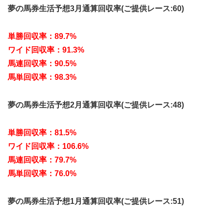
夢の馬券生活予想3月通算回収率(ご提供レース:60)
単勝回収率：89.7%
ワイド回収率：91.3%
馬連回収率：90.5%
馬単回収率：98.3%
夢の馬券生活予想2月通算回収率(ご提供レース:48)
単勝回収率：81.5%
ワイド回収率：106.6%
馬連回収率：79.7%
馬単回収率：76.0%
夢の馬券生活予想1月通算回収率(ご提供レース:51)