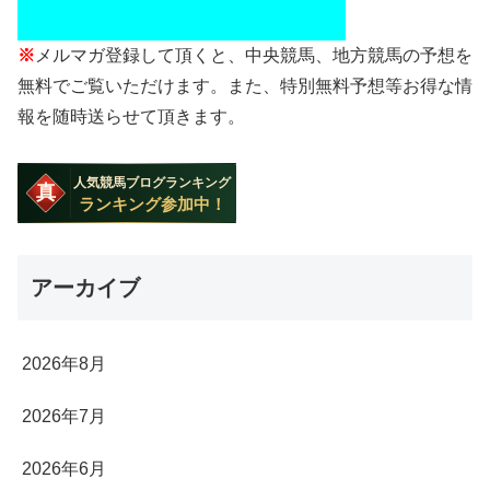
※
メルマガ登録して頂くと、中央競馬、地方競馬の予想を
無料でご覧いただけます。また、特別無料予想等お得な情
報を随時送らせて頂きます。
アーカイブ
2026年8月
2026年7月
2026年6月