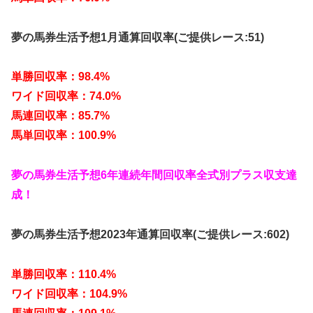
夢の馬券生活予想1月通算回収率(ご提供レース:51)
単勝回収率：98.4%
ワイド回収率：74.0%
馬連回収率：85.7%
馬単回収率：100.9%
夢の馬券生活予想6年連続年間回収率全式別プラス収支達
成！
夢の馬券生活予想2023年通算回収率(ご提供レース:602)
単勝回収率：110.4%
ワイド回収率：104.9%