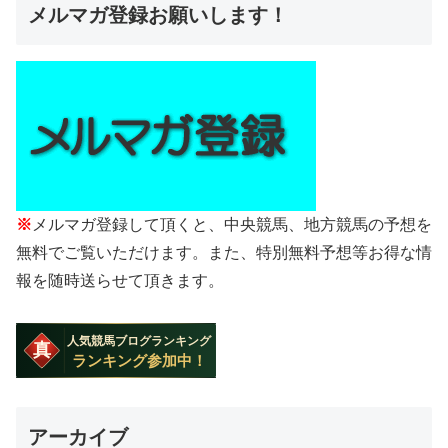
メルマガ登録お願いします！
※
メルマガ登録して頂くと、中央競馬、地方競馬の予想を
無料でご覧いただけます。また、特別無料予想等お得な情
報を随時送らせて頂きます。
アーカイブ