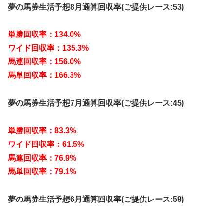
夢の馬券生活予想8月通算回収率(ご提供レース:53)
単勝回収率：134.0%
ワイド回収率：135.3%
馬連回収率：156.0%
馬単回収率：166.3%
夢の馬券生活予想7月通算回収率(ご提供レース:45)
単勝回収率：83.3%
ワイド回収率：61.5%
馬連回収率：76.9%
馬単回収率：79.1%
夢の馬券生活予想6月通算回収率(ご提供レース:59)