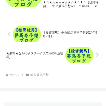
★☆★☆★☆★☆★☆★☆★☆【登録特
典】・中央競馬予想が1日平均20レース無
料提供(無制限)・ばんえいを除く地方競馬
の予想を新馬戦以外全レース無料提供(無
制限)・【夢の馬券生活予想】ご提供レー
スの中から、...
【投資競馬】中央競馬無料予想2024年9
月21日
★無料★ながつきステークス2024(中山競
馬)
ホーム
地方競馬予想