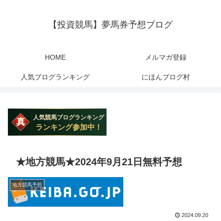
【投資競馬】夢馬券予想ブログ
HOME
メルマガ登録
人気ブログランキング
にほんブログ村
★地方競馬★2024年9月21日無料予想
地方競馬予想
2024.09.20