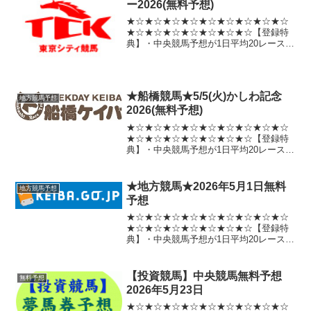
ー2026(無料予想)
★☆★☆★☆★☆★☆★☆★☆★☆★☆
★☆★☆★☆★☆★☆★☆★☆【登録特
典】・中央競馬予想が1日平均20レース無
料提供(無制限)・ばんえいを除く地方競馬
の予想を新馬戦以外全レース無料提供(無
制限)・【夢の馬券生活予想】ご提供レー
スの中から、...
★船橋競馬★5/5(火)かしわ記念
地方競馬予想
2026(無料予想)
★☆★☆★☆★☆★☆★☆★☆★☆★☆
★☆★☆★☆★☆★☆★☆★☆【登録特
典】・中央競馬予想が1日平均20レース無
料提供(無制限)・ばんえいを除く地方競馬
の予想を新馬戦以外全レース無料提供(無
制限)・【夢の馬券生活予想】ご提供レー
★地方競馬★2026年5月1日無料
地方競馬予想
スの中から、...
予想
★☆★☆★☆★☆★☆★☆★☆★☆★☆
★☆★☆★☆★☆★☆★☆★☆【登録特
典】・中央競馬予想が1日平均20レース無
料提供(無制限)・ばんえいを除く地方競馬
の予想を新馬戦以外全レース無料提供(無
制限)・【夢の馬券生活予想】ご提供レー
【投資競馬】中央競馬無料予想
無料予想
スの中から、...
2026年5月23日
★☆★☆★☆★☆★☆★☆★☆★☆★☆