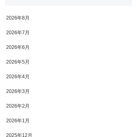
2026年8月
2026年7月
2026年6月
2026年5月
2026年4月
2026年3月
2026年2月
2026年1月
2025年12月