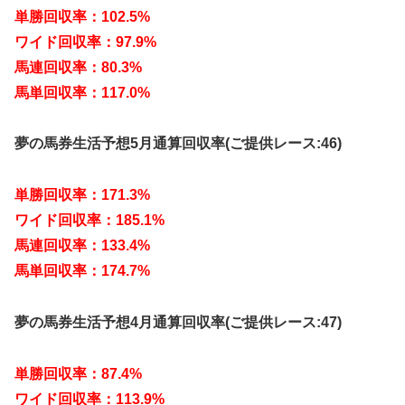
単勝回収率：102.5%
ワイド回収率：97.9%
馬連回収率：80.3%
馬単回収率：117.0%
夢の馬券生活予想5月通算回収率(ご提供レース:46)
単勝回収率：171.3%
ワイド回収率：185.1%
馬連回収率：133.4%
馬単回収率：174.7%
夢の馬券生活予想4月通算回収率(ご提供レース:47)
単勝回収率：87.4%
ワイド回収率：113.9%