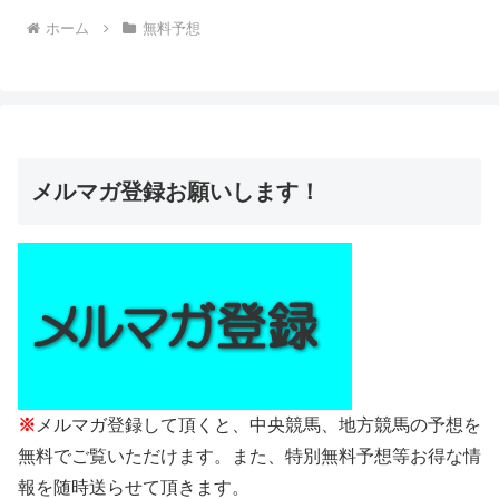
ホーム
無料予想
メルマガ登録お願いします！
※
メルマガ登録して頂くと、中央競馬、地方競馬の予想を
無料でご覧いただけます。また、特別無料予想等お得な情
報を随時送らせて頂きます。