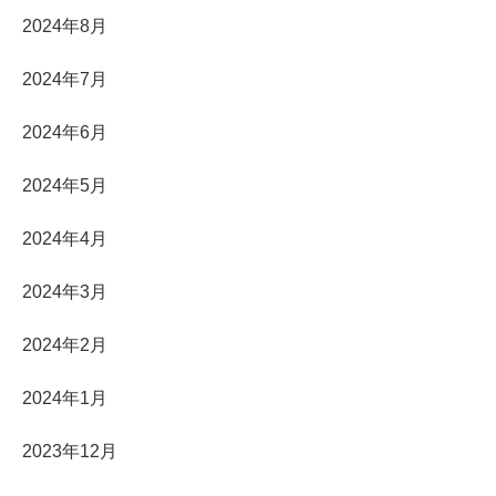
2024年8月
2024年7月
2024年6月
2024年5月
2024年4月
2024年3月
2024年2月
2024年1月
2023年12月