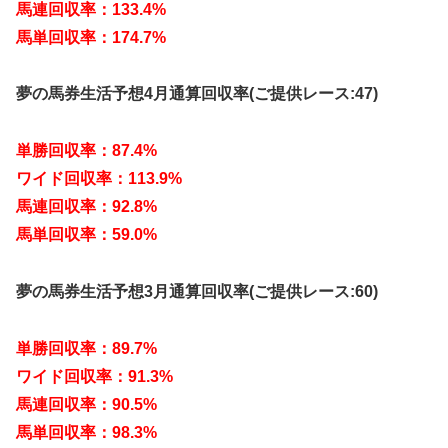
馬連回収率：133.4%
馬単回収率：174.7%
夢の馬券生活予想4月通算回収率(ご提供レース:47)
単勝回収率：87.4%
ワイド回収率：113.9%
馬連回収率：92.8%
馬単回収率：59.0%
夢の馬券生活予想3月通算回収率(ご提供レース:60)
単勝回収率：89.7%
ワイド回収率：91.3%
馬連回収率：90.5%
馬単回収率：98.3%