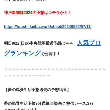
神戸新聞杯2024の予想はコチラから！
https://toushi-keiba.work/sheet/20240922/07/11/
人気ブロ
明日9/22(日)の中央競馬厳選予想は⇒⇒
グランキング
で公開中！
～～～～～～～～～～～～～～～～～～～～～～～～～～
～～～～～～～～～～～～
【夢の馬券生活予想過去の予想結果】
夢の馬券生活予想9月通算回収率(ご提供レース:37)