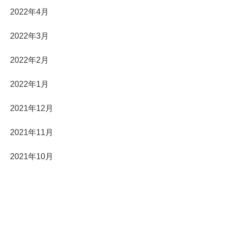
2022年4月
2022年3月
2022年2月
2022年1月
2021年12月
2021年11月
2021年10月