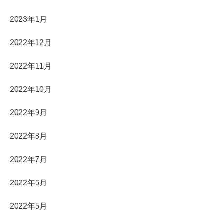
2023年1月
2022年12月
2022年11月
2022年10月
2022年9月
2022年8月
2022年7月
2022年6月
2022年5月