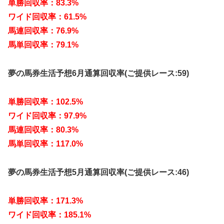
単勝回収率：83.3%
ワイド回収率：61.5%
馬連回収率：76.9%
馬単回収率：79.1%
夢の馬券生活予想6月通算回収率(ご提供レース:59)
単勝回収率：102.5%
ワイド回収率：97.9%
馬連回収率：80.3%
馬単回収率：117.0%
夢の馬券生活予想5月通算回収率(ご提供レース:46)
単勝回収率：171.3%
ワイド回収率：185.1%