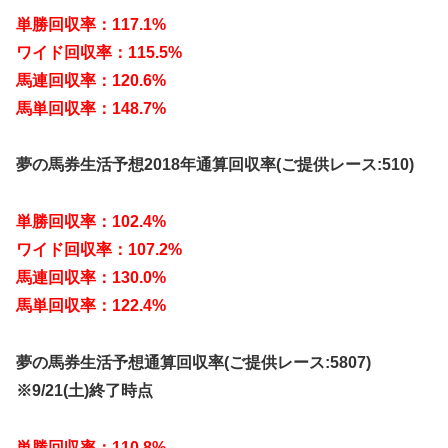
単勝回収率：117.1%
ワイド回収率：115.5%
馬連回収率：120.6%
馬単回収率：148.7%
夢の馬券生活予想2018年通算回収率(ご提供レース:510)
単勝回収率：102.4%
ワイド回収率：107.2%
馬連回収率：130.0%
馬単回収率：122.4%
夢の馬券生活予想通算回収率(ご提供レース:5807)
※9/21(土)終了時点
単勝回収率：110.8%