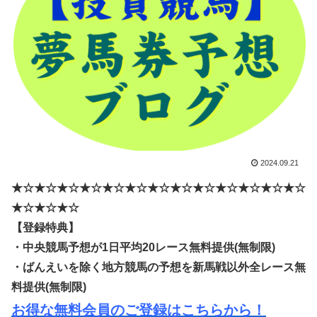
2024.09.21
★☆★☆★☆★☆★☆★☆★☆★☆★☆★☆★☆★☆★☆
★☆★☆★☆
【登録特典】
・中央競馬予想が1日平均20レース無料提供(無制限)
・ばんえいを除く地方競馬の予想を新馬戦以外全レース無
料提供(無制限)
お得な無料会員のご登録はこちらから！