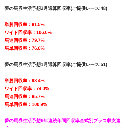
夢の馬券生活予想2月通算回収率(ご提供レース:48)
単勝回収率：81.5%
ワイド回収率：106.6%
馬連回収率：79.7%
馬単回収率：76.0%
夢の馬券生活予想1月通算回収率(ご提供レース:51)
単勝回収率：98.4%
ワイド回収率：74.0%
馬連回収率：85.7%
馬単回収率：100.9%
夢の馬券生活予想6年連続年間回収率全式別プラス収支達