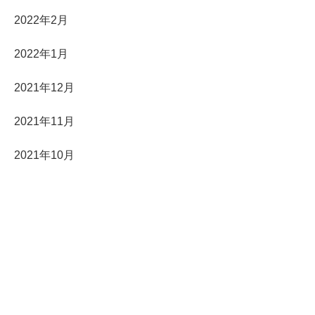
2022年2月
2022年1月
2021年12月
2021年11月
2021年10月