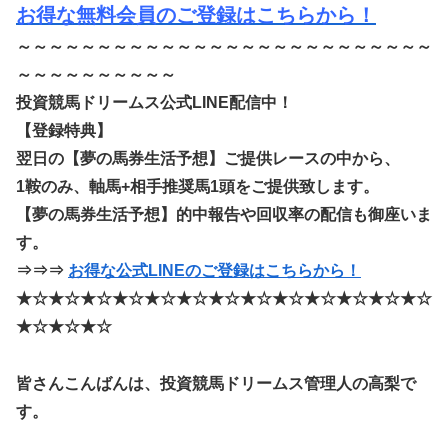
お得な無料会員のご登録はこちらから！
～～～～～～～～～～～～～～～～～～～～～～～～～～
～～～～～～～～～～
投資競馬ドリームス公式LINE配信中！
【登録特典】
翌日の【夢の馬券生活予想】ご提供レースの中から、
1鞍のみ、軸馬+相手推奨馬1頭をご提供致します。
【夢の馬券生活予想】的中報告や回収率の配信も御座いま
す。
⇒⇒⇒
お得な公式LINEのご登録はこちらから！
★☆★☆★☆★☆★☆★☆★☆★☆★☆★☆★☆★☆★☆
★☆★☆★☆
皆さんこんばんは、投資競馬ドリームス管理人の高梨で
す。