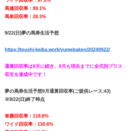
ワイド回収率：97.0%
馬連回収率：89.1%
馬単回収率：28.3%
9/22(日)夢の馬券生活予想
https://toushi-keiba.work/yumebaken/20240922/
通算回収率は8月に続き、9月も現在までに全式別プラス
収支を達成中です！
夢の馬券生活予想9月通算回収率(ご提供レース:43)
※9/22(日)終了時点
単勝回収率：118.8%
ワイド回収率：130.6%