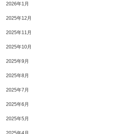
2026年1月
2025年12月
2025年11月
2025年10月
2025年9月
2025年8月
2025年7月
2025年6月
2025年5月
2025年4月