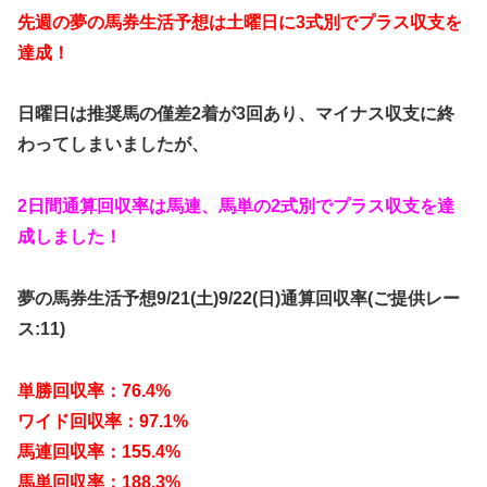
先週の夢の馬券生活予想は土曜日に3式別でプラス収支を
達成！
日曜日は推奨馬の僅差2着が3回あり、
マイナス収支に終
わってしまいましたが、
2日間通算回収率は馬連、馬単の2式別でプラス収支を達
成しました！
夢の馬券生活予想9/21(土)9/22(日)通算回収率(ご提供レー
ス:11)
単勝回収率：76.4%
ワイド回収率：97.1%
馬連回収率：155.4%
馬単回収率：188.3%