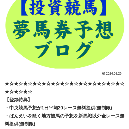
2024.09.26
★☆★☆★☆★☆★☆★☆★☆★☆★☆★☆★☆★☆★☆
★☆★☆★☆
【登録特典】
・中央競馬予想が1日平均20レース無料提供(無制限)
・ばんえいを除く地方競馬の予想を新馬戦以外全レース無
料提供(無制限)