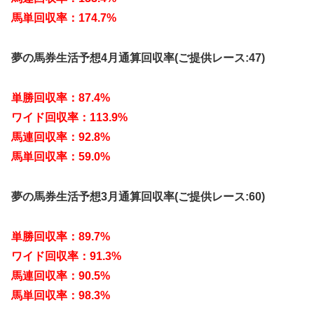
馬単回収率：174.7%
夢の馬券生活予想4月通算回収率(ご提供レース:47)
単勝回収率：87.4%
ワイド回収率：113.9%
馬連回収率：92.8%
馬単回収率：59.0%
夢の馬券生活予想3月通算回収率(ご提供レース:60)
単勝回収率：89.7%
ワイド回収率：91.3%
馬連回収率：90.5%
馬単回収率：98.3%