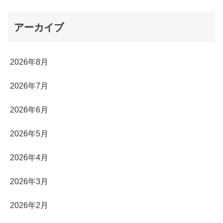
アーカイブ
2026年8月
2026年7月
2026年6月
2026年5月
2026年4月
2026年3月
2026年2月