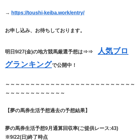
→
https://toushi-keiba.work/entry/
お申し込み、お待ちしております。
人気ブロ
明日9/27(金)の地方競馬厳選予想は⇒⇒
グランキング
で公開中！
～～～～～～～～～～～～～～～～～～～～～～～～～～
～～～～～～～～～～～～
【夢の馬券生活予想過去の予想結果】
夢の馬券生活予想9月通算回収率(ご提供レース:43)
※9/22(日)終了時点