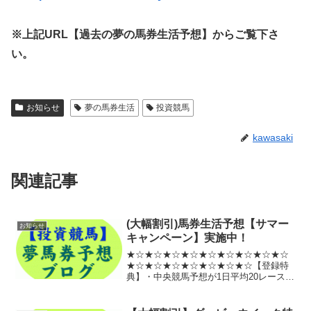
※上記URL【過去の夢の馬券生活予想】からご覧下さ
い。
お知らせ
夢の馬券生活
投資競馬
kawasaki
関連記事
(大幅割引)馬券生活予想【サマー
お知らせ
キャンペーン】実施中！
★☆★☆★☆★☆★☆★☆★☆★☆★☆
★☆★☆★☆★☆★☆★☆★☆【登録特
典】・中央競馬予想が1日平均20レース無
料提供(無制限)・ばんえいを除く地方競馬
の予想を新馬戦以外全レース無料提供(無
制限)・【夢の馬券生活予想】ご提供レー