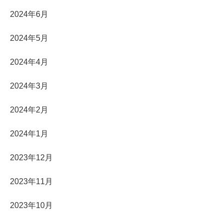
2024年6月
2024年5月
2024年4月
2024年3月
2024年2月
2024年1月
2023年12月
2023年11月
2023年10月