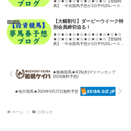
★☆★☆★☆★☆★☆★☆★☆【登録特
典】・中央競馬予想が1日平均20レース無
料提供(無制限)・ばんえいを除く地方競馬
の予想を新馬戦以外全レース無料提供(無
制限)・【夢の馬券生活予想】ご提供レー
【大幅割引】ダービーウイーク特
お知らせ
スの中から、...
別会員締切迫る！
★☆★☆★☆★☆★☆★☆★☆★☆★☆
★☆★☆★☆★☆★☆★☆★☆【登録特
典】・中央競馬予想が1日平均20レース無
料提供(無制限)・ばんえいを除く地方競馬
の予想を新馬戦以外全レース無料提供(無
制限)・【夢の馬券生活予想】ご提供レー
スの中から、...
★船橋競馬★9/26(木)マリーンカップ
2024(無料予想)
★地方競馬★2024年9月27日無料予想
ホーム
お知らせ