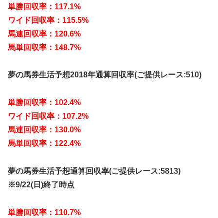
単勝回収率：117.1%
ワイド回収率：115.5%
馬連回収率：120.6%
馬単回収率：148.7%
夢の馬券生活予想2018年通算回収率(ご提供レース:510)
単勝回収率：102.4%
ワイド回収率：107.2%
馬連回収率：130.0%
馬単回収率：122.4%
夢の馬券生活予想通算回収率(ご提供レース:5813)
※9/22(日)終了時点
単勝回収率：110.7%