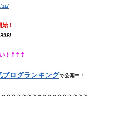
/11/
開始！
5838/
い！⇡⇡⇡
気ブログランキング
で公開中！
～～～～～～～～～～～～～～～～～～