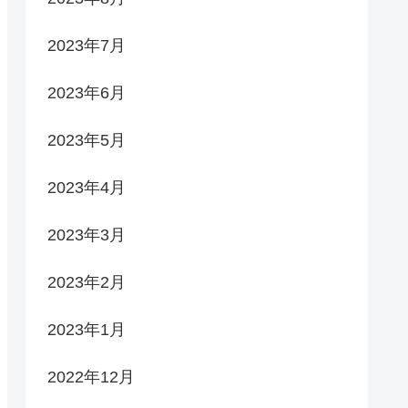
2023年7月
2023年6月
2023年5月
2023年4月
2023年3月
2023年2月
2023年1月
2022年12月