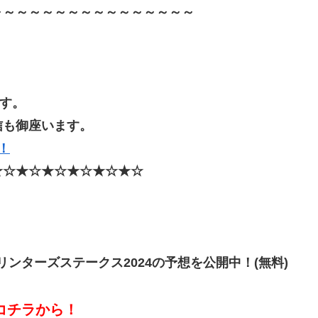
～～～～～～～～～～～～～～～～
、
ます。
信も御座います。
！
★☆★☆★☆★☆★☆★☆
プリンターズステークス2024の予想を公開中！(無料)
コチラから！