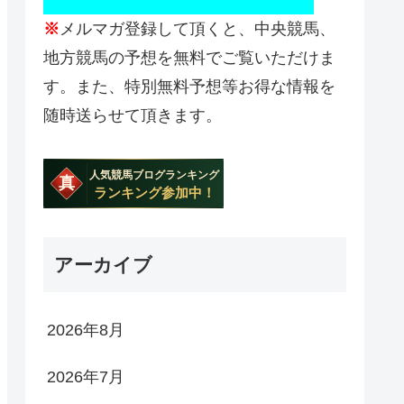
※
メルマガ登録して頂くと、中央競馬、
地方競馬の予想を無料でご覧いただけま
す。また、特別無料予想等お得な情報を
随時送らせて頂きます。
アーカイブ
2026年8月
2026年7月