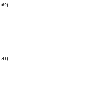
60)
48)