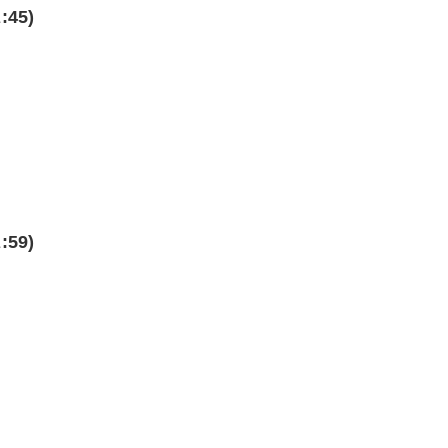
45)
59)