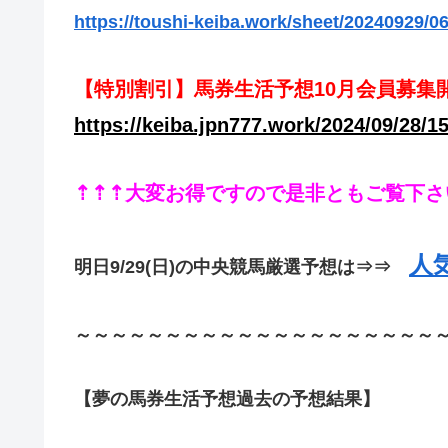
https://toushi-keiba.work/sheet/20240929/06
【特別割引】馬券生活予想10月会員募集
https://keiba.jpn777.work/2024/09/28/1
⇡⇡⇡大変お得ですので是非ともご覧下さ
人
明日9/29(日)の中央競馬厳選予想は⇒⇒
～～～～～～～～～～～～～～～～～～～～
【夢の馬券生活予想過去の予想結果】