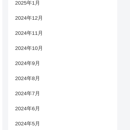
2025年1月
2024年12月
2024年11月
2024年10月
2024年9月
2024年8月
2024年7月
2024年6月
2024年5月