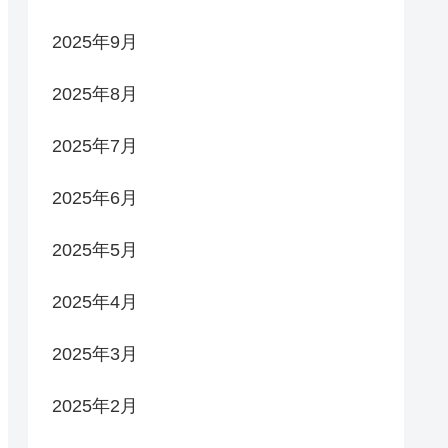
2025年9月
2025年8月
2025年7月
2025年6月
2025年5月
2025年4月
2025年3月
2025年2月