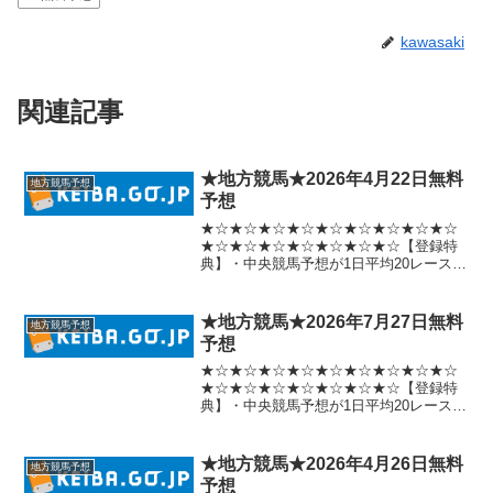
kawasaki
関連記事
★地方競馬★2026年4月22日無料
地方競馬予想
予想
★☆★☆★☆★☆★☆★☆★☆★☆★☆
★☆★☆★☆★☆★☆★☆★☆【登録特
典】・中央競馬予想が1日平均20レース無
料提供(無制限)・ばんえいを除く地方競馬
の予想を新馬戦以外全レース無料提供(無
制限)・【夢の馬券生活予想】ご提供レー
★地方競馬★2026年7月27日無料
地方競馬予想
スの中から、...
予想
★☆★☆★☆★☆★☆★☆★☆★☆★☆
★☆★☆★☆★☆★☆★☆★☆【登録特
典】・中央競馬予想が1日平均20レース無
料提供(無制限)・ばんえいを除く地方競馬
の予想を新馬戦以外全レース無料提供(無
制限)・【夢の馬券生活予想】ご提供レー
★地方競馬★2026年4月26日無料
地方競馬予想
スの中から、...
予想