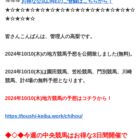
⇒⇒⇒
お得な公式LINEのご登録はこちらから！
★☆★☆★☆★☆★☆★☆★☆★☆★☆★☆★☆★☆★☆
★☆★☆★☆
皆さんこんばんは、管理人の高梨です。
2024年10/10(木)の地方競馬予想を公開致しました(無料)。
2024年10/10(木)は園田競馬、笠松競馬、門別競馬、川崎
競馬、計4場の無料予想となります。
2024年10/10(木)地方競馬の予想はコチラから！
https://toushi-keiba.work/chihou/
◆◇◆今週の中央競馬はお得な3日間開催で