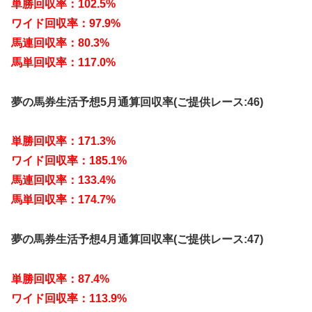
単勝回収率：102.5%
ワイド回収率：97.9%
馬連回収率：80.3%
馬単回収率：117.0%
夢の馬券生活予想5月通算回収率(ご提供レース:46)
単勝回収率：171.3%
ワイド回収率：185.1%
馬連回収率：133.4%
馬単回収率：174.7%
夢の馬券生活予想4月通算回収率(ご提供レース:47)
単勝回収率：87.4%
ワイド回収率：113.9%