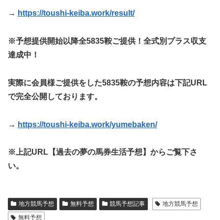
→
https://toushi-keiba.work/result/
※予想提供開始以降全5835鞍ご提供！全式別プラス収支
達成中！
実際に会員様ご提供をした5835鞍の予想内容は下記URL
で完全公開しております。
→
https://toushi-keiba.work/yumebaken/
※上記URL【過去の夢の馬券生活予想】からご覧下さ
い。
地方競馬予想
無料予想
競馬予想記事
地方競馬予想
無料予想