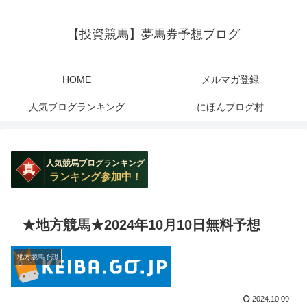
【投資競馬】夢馬券予想ブログ
HOME
メルマガ登録
人気ブログランキング
にほんブログ村
★地方競馬★2024年10月10日無料予想
地方競馬予想
2024.10.09