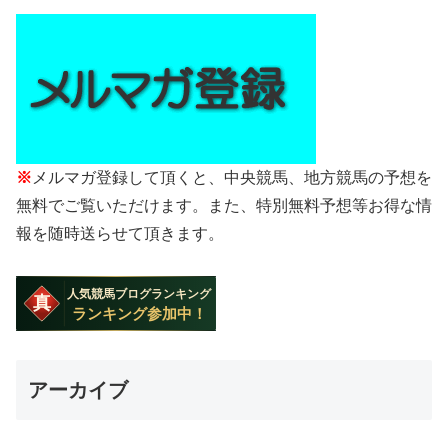
※
メルマガ登録して頂くと、中央競馬、地方競馬の予想を
無料でご覧いただけます。また、特別無料予想等お得な情
報を随時送らせて頂きます。
アーカイブ