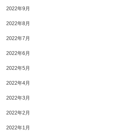
2022年9月
2022年8月
2022年7月
2022年6月
2022年5月
2022年4月
2022年3月
2022年2月
2022年1月