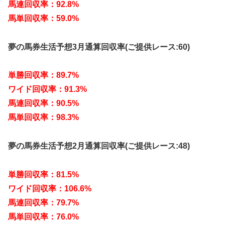
馬連回収率：92.8%
馬単回収率：59.0%
夢の馬券生活予想3月通算回収率(ご提供レース:60)
単勝回収率：89.7%
ワイド回収率：91.3%
馬連回収率：90.5%
馬単回収率：98.3%
夢の馬券生活予想2月通算回収率(ご提供レース:48)
単勝回収率：81.5%
ワイド回収率：106.6%
馬連回収率：79.7%
馬単回収率：76.0%