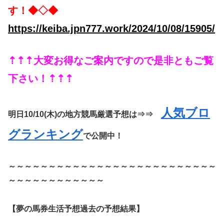
す！◆◇◆
https://keiba.jpn777.work/2024/10/08/15905/
⇡⇡⇡大変お得なご案内ですので是非ともご覧
下さい！⇡⇡⇡
人気ブロ
明日10/10(木)の地方競馬厳選予想は⇒⇒
グランキング
で公開中！
～～～～～～～～～～～～～～～～～～～～～～～～～～
～～～～～～～～～～～～
【夢の馬券生活予想過去の予想結果】