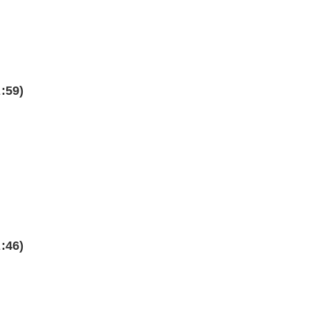
59)
46)