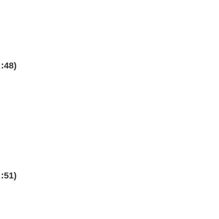
48)
51)