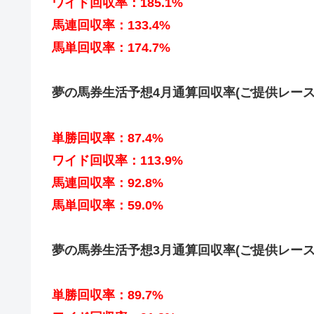
ワイド回収率：185.1%
馬連回収率：133.4%
馬単回収率：174.7%
夢の馬券生活予想4月通算回収率(ご提供レース:
単勝回収率：87.4%
ワイド回収率：113.9%
馬連回収率：92.8%
馬単回収率：59.0%
夢の馬券生活予想3月通算回収率(ご提供レース:
単勝回収率：89.7%