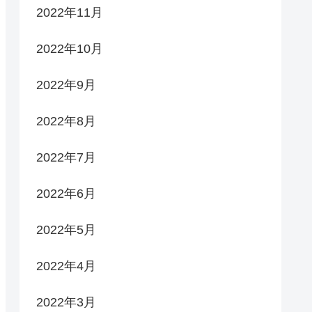
2022年11月
2022年10月
2022年9月
2022年8月
2022年7月
2022年6月
2022年5月
2022年4月
2022年3月