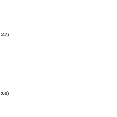
47)
60)