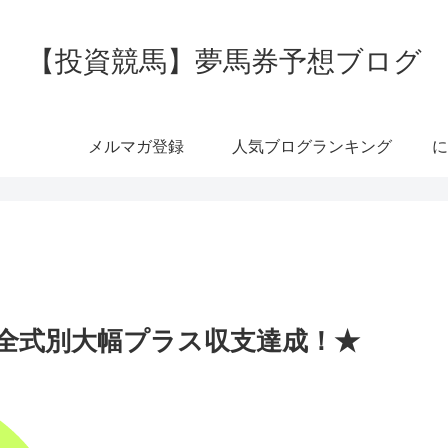
【投資競馬】夢馬券予想ブログ
メルマガ登録
人気ブログランキング
に
爆発全式別大幅プラス収支達成！★