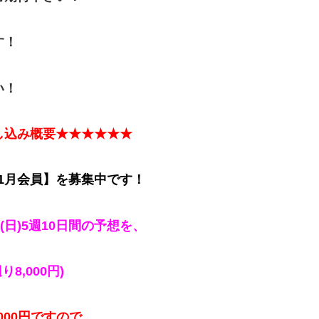
す！
い！
し込み概要★★★★★★
1月会員】を募集中です！
1(日)5週10日間の予想を、
8,000円)
000円ですので、