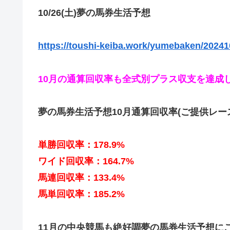
10/26(土)夢の馬券生活予想
https://toushi-keiba.work/yumebaken/20241
10月の通算回収率も全式別プラス収支を達成
夢の馬券生活予想10月通算回収率(ご提供レース:47
単勝回収率：178.9%
ワイド回収率：164.7%
馬連回収率：133.4%
馬単回収率：185.2%
11月の中央競馬も絶好調夢の馬券生活予想に