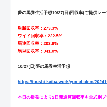
夢の馬券生活予想10/27(日)回収率(ご提供レース
単勝回収率：273.3%
ワイド回収率：222.5%
馬連回収率：203.8%
馬単回収率：341.0%
10/27(日)夢の馬券生活予想
https://toushi-keiba.work/yumebaken/20241
本日の爆発により2日間通算回収率も全式別プ