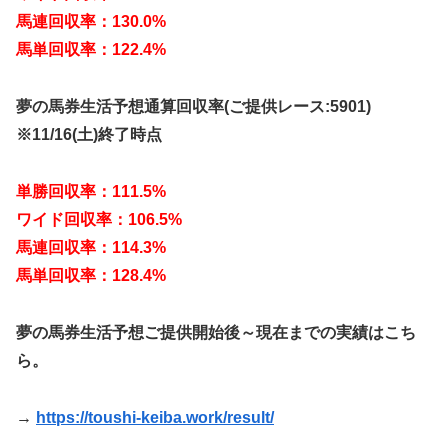
馬連回収率：130.0%
馬単回収率：122.4%
夢の馬券生活予想通算回収率(ご提供レース:5901)
※11/16(土)終了時点
単勝回収率：111.5%
ワイド回収率：106.5%
馬連回収率：114.3%
馬単回収率：128.4%
夢の馬券生活予想ご提供開始後～現在までの実績はこち
ら。
→
https://toushi-keiba.work/result/