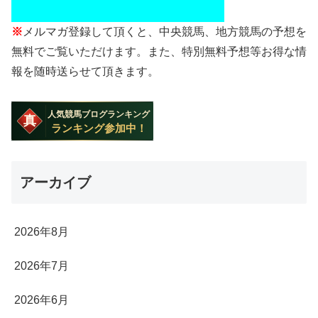
※
メルマガ登録して頂くと、中央競馬、地方競馬の予想を
無料でご覧いただけます。また、特別無料予想等お得な情
報を随時送らせて頂きます。
アーカイブ
2026年8月
2026年7月
2026年6月