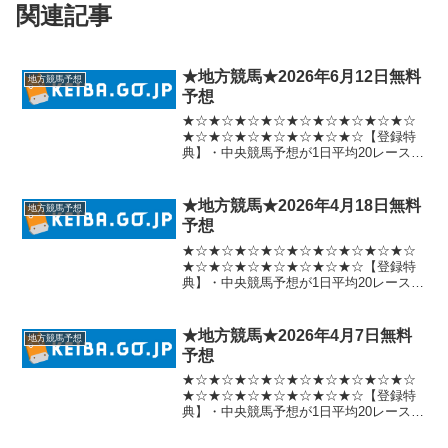
関連記事
★地方競馬★2026年6月12日無料
地方競馬予想
予想
★☆★☆★☆★☆★☆★☆★☆★☆★☆
★☆★☆★☆★☆★☆★☆★☆【登録特
典】・中央競馬予想が1日平均20レース無
料提供(無制限)・ばんえいを除く地方競馬
の予想を新馬戦以外全レース無料提供(無
制限)・【夢の馬券生活予想】ご提供レー
★地方競馬★2026年4月18日無料
地方競馬予想
スの中から、...
予想
★☆★☆★☆★☆★☆★☆★☆★☆★☆
★☆★☆★☆★☆★☆★☆★☆【登録特
典】・中央競馬予想が1日平均20レース無
料提供(無制限)・ばんえいを除く地方競馬
の予想を新馬戦以外全レース無料提供(無
制限)・【夢の馬券生活予想】ご提供レー
★地方競馬★2026年4月7日無料
地方競馬予想
スの中から、...
予想
★☆★☆★☆★☆★☆★☆★☆★☆★☆
★☆★☆★☆★☆★☆★☆★☆【登録特
典】・中央競馬予想が1日平均20レース無
料提供(無制限)・ばんえいを除く地方競馬
の予想を新馬戦以外全レース無料提供(無