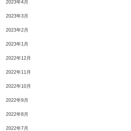
2023年4月
2023年3月
2023年2月
2023年1月
2022年12月
2022年11月
2022年10月
2022年9月
2022年8月
2022年7月