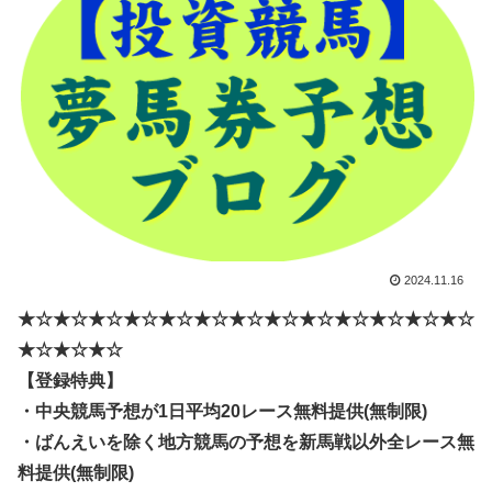
2024.11.16
★☆★☆★☆★☆★☆★☆★☆★☆★☆★☆★☆★☆★☆
★☆★☆★☆
【登録特典】
・中央競馬予想が1日平均20レース無料提供(無制限)
・ばんえいを除く地方競馬の予想を新馬戦以外全レース無
料提供(無制限)