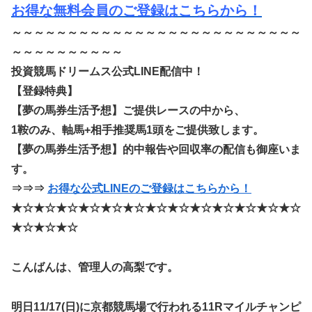
お得な無料会員のご登録はこちらから！
～～～～～～～～～～～～～～～～～～～～～～～～～～
～～～～～～～～～～
投資競馬ドリームス公式LINE配信中！
【登録特典】
【夢の馬券生活予想】ご提供レースの中から、
1鞍のみ、軸馬+相手推奨馬1頭をご提供致します。
【夢の馬券生活予想】的中報告や回収率の配信も御座いま
す。
⇒⇒⇒
お得な公式LINEのご登録はこちらから！
★☆★☆★☆★☆★☆★☆★☆★☆★☆★☆★☆★☆★☆
★☆★☆★☆
こんばんは、管理人の高梨です。
明日11/17(日)に京都競馬場で行われる11Rマイルチャンピ