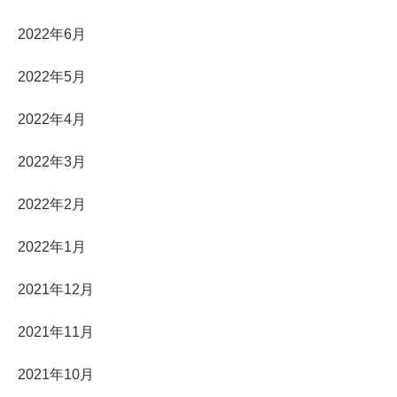
2022年6月
2022年5月
2022年4月
2022年3月
2022年2月
2022年1月
2021年12月
2021年11月
2021年10月