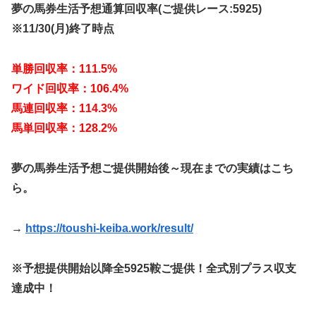
夢の馬券生活予想通算回収率(ご提供レース:5925)
※11/30(月)終了時点
単勝回収率：111.5%
ワイド回収率：106.4%
馬連回収率：114.3%
馬単回収率：128.2%
夢の馬券生活予想ご提供開始後～現在までの実績はこち
ら。
→
https://toushi-keiba.work/result/
※予想提供開始以降全5925鞍ご提供！全式別プラス収支
達成中！