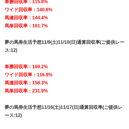
単勝回収率：115.8%
ワイド回収率：140.6%
馬連回収率：144.4%
馬単回収率：161.7%
夢の馬券生活予想11/9(土)11/10(日)通算回収率(ご提供レー
ス:12)
単勝回収率：169.2%
ワイド回収率：116.9%
馬連回収率：158.3%
馬単回収率：231.9%
夢の馬券生活予想11/16(土)11/17(日)通算回収率(ご提供レ
ース:12)