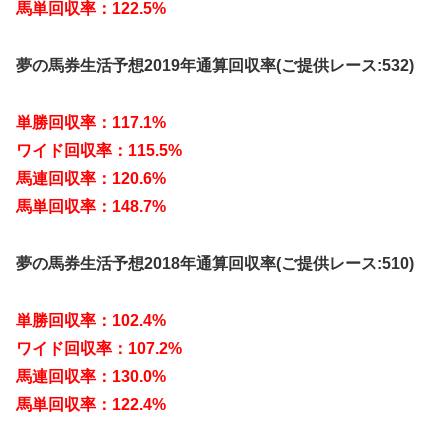
馬単回収率：122.5%
夢の馬券生活予想2019年通算回収率(ご提供レース:532)
単勝回収率：117.1%
ワイド回収率：115.5%
馬連回収率：120.6%
馬単回収率：148.7%
夢の馬券生活予想2018年通算回収率(ご提供レース:510)
単勝回収率：102.4%
ワイド回収率：107.2%
馬連回収率：130.0%
馬単回収率：122.4%