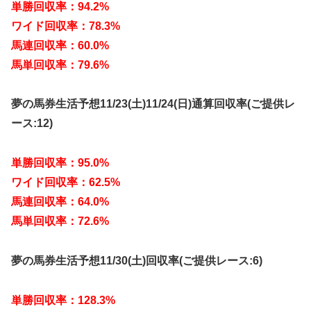
単勝回収率：94.2%
ワイド回収率：78.3%
馬連回収率：60.0%
馬単回収率：79.6%
夢の馬券生活予想11/23(土)11/24(日)通算回収率(ご提供レ
ース:12)
単勝回収率：95.0%
ワイド回収率：62.5%
馬連回収率：64.0%
馬単回収率：72.6%
夢の馬券生活予想11/30(土)回収率(ご提供レース:6)
単勝回収率：128.3%