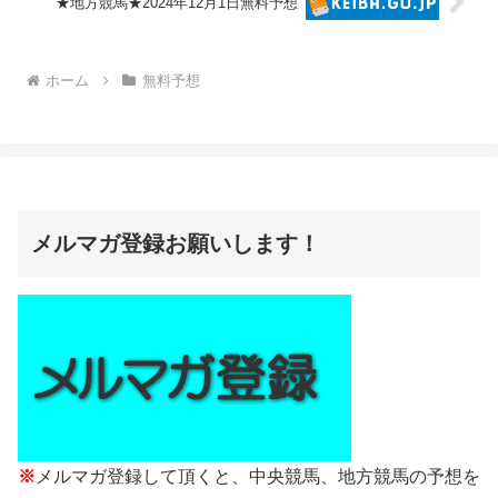
★地方競馬★2024年12月1日無料予想
ホーム
無料予想
メルマガ登録お願いします！
※
メルマガ登録して頂くと、中央競馬、地方競馬の予想を