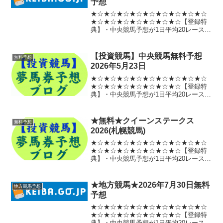
予想
★☆★☆★☆★☆★☆★☆★☆★☆★☆
★☆★☆★☆★☆★☆★☆★☆【登録特
典】・中央競馬予想が1日平均20レース無
料提供(無制限)・ばんえいを除く地方競馬
の予想を新馬戦以外全レース無料提供(無
制限)・【夢の馬券生活予想】ご提供レー
【投資競馬】中央競馬無料予想
無料予想
スの中から、...
2026年5月23日
★☆★☆★☆★☆★☆★☆★☆★☆★☆
★☆★☆★☆★☆★☆★☆★☆【登録特
典】・中央競馬予想が1日平均20レース無
料提供(無制限)・ばんえいを除く地方競馬
の予想を新馬戦以外全レース無料提供(無
制限)・【夢の馬券生活予想】ご提供レー
★無料★クイーンステークス
無料予想
スの中から、...
2026(札幌競馬)
★☆★☆★☆★☆★☆★☆★☆★☆★☆
★☆★☆★☆★☆★☆★☆★☆【登録特
典】・中央競馬予想が1日平均20レース無
料提供(無制限)・ばんえいを除く地方競馬
の予想を新馬戦以外全レース無料提供(無
制限)・【夢の馬券生活予想】ご提供レー
★地方競馬★2026年7月30日無料
地方競馬予想
スの中から、...
予想
★☆★☆★☆★☆★☆★☆★☆★☆★☆
★☆★☆★☆★☆★☆★☆★☆【登録特
典】・中央競馬予想が1日平均20レース無