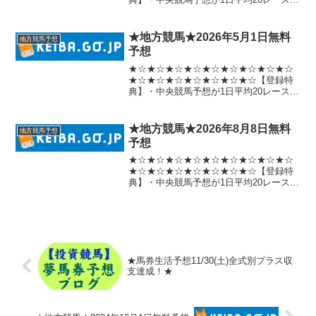
料提供(無制限)・ばんえいを除く地方競馬
の予想を新馬戦以外全レース無料提供(無
制限)・【夢の馬券生活予想】ご提供レー
★地方競馬★2026年5月1日無料
地方競馬予想
スの中から、...
予想
★☆★☆★☆★☆★☆★☆★☆★☆★☆
★☆★☆★☆★☆★☆★☆★☆【登録特
典】・中央競馬予想が1日平均20レース無
料提供(無制限)・ばんえいを除く地方競馬
の予想を新馬戦以外全レース無料提供(無
制限)・【夢の馬券生活予想】ご提供レー
★地方競馬★2026年8月8日無料
地方競馬予想
スの中から、...
予想
★☆★☆★☆★☆★☆★☆★☆★☆★☆
★☆★☆★☆★☆★☆★☆★☆【登録特
典】・中央競馬予想が1日平均20レース無
料提供(無制限)・ばんえいを除く地方競馬
の予想を新馬戦以外全レース無料提供(無
制限)・【夢の馬券生活予想】ご提供レー
スの中から、...
★馬券生活予想11/30(土)全式別プラス収
支達成！★