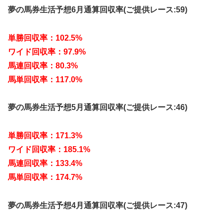
夢の馬券生活予想6月通算回収率(ご提供レース:59)
単勝回収率：102.5%
ワイド回収率：97.9%
馬連回収率：80.3%
馬単回収率：117.0%
夢の馬券生活予想5月通算回収率(ご提供レース:46)
単勝回収率：171.3%
ワイド回収率：185.1%
馬連回収率：133.4%
馬単回収率：174.7%
夢の馬券生活予想4月通算回収率(ご提供レース:47)