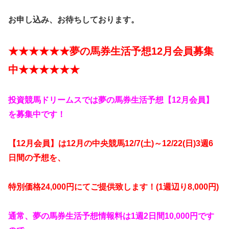
お申し込み、お待ちしております。
★★★★★★夢の馬券生活予想12月会員募集
中★★★★★★
投資競馬ドリームスでは夢の馬券生活予想【12月会員】
を募集中です！
【12月会員】は12月の中央競馬12/7(土)～12/22(日)3週6
日間の予想を、
特別価格24,000円にてご提供致します！(1週辺り8,000円)
通常、夢の馬券生活予想情報料は1週2日間10,000円です