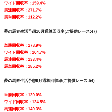
ワイド回収率：159.4%
馬連回収率：271.7%
馬単回収率：112.2%
夢の馬券生活予想10月通算回収率(ご提供レース:47)
単勝回収率：178.9%
ワイド回収率：164.7%
馬連回収率：133.4%
馬単回収率：185.2%
夢の馬券生活予想9月通算回収率(ご提供レース:54)
単勝回収率：130.0%
ワイド回収率：134.5%
馬連回収率：140.3%