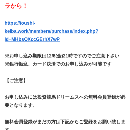
ラから！
https://toushi-
keiba.work/members/purchase/index.php?
id=MHbsOXccGErhX7wP
※お申し込み期限は12/6(金)21時ですのでご注意下さい
※銀行振込、カード決済でのお申し込みが可能です
【ご注意】
お申し込みには投資競馬ドリームスへの無料会員登録が必
要となります。
無料会員登録がまだの方は下記からご登録をお願い致しま
す。