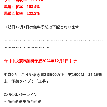
ワイド回収率：115.3%
馬連回収率：108.4%
馬単回収率：122.3%
↓↓明日12月1日の無料予想は下記となります↓↓
～～～～～～～～～～～～～～～～～～～～～～～～～～
～～～～～～～～～～～～
☆【中央競馬無料予想2024年12月1日 】☆
中京9Ｒ こうやまき賞2歳500万下 芝1600Ｍ 14:15発
走 予想タイプ：「正夢」
◎ 5シルバーレイン
○ ※※※※※※※※※