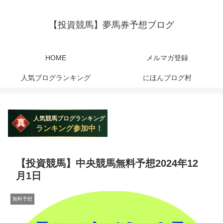
【投資競馬】夢馬券予想ブログ
HOME
メルマガ登録
人気ブログランキング
にほんブログ村
【投資競馬】中央競馬無料予想2024年12
月1日
無料予想