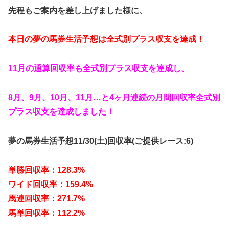
先程もご案内を差し上げました様に、
本日の夢の馬券生活予想は全式別プラス収支を達成！
11月の通算回収率も全式別プラス収支を達成し、
8月、9月、10月、11月…と4ヶ月連続の月間回収率全式別
プラス収支を達成しました！
夢の馬券生活予想11/30(土)回収率(ご提供レース:6)
単勝回収率：128.3%
ワイド回収率：159.4%
馬連回収率：271.7%
馬単回収率：112.2%