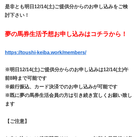
是非とも明日12/14(土)ご提供分からのお申し込みをご検
討下さい！
夢の馬券生活予想お申し込みはコチラから！
https://toushi-keiba.work/members/
※明日12/14(土)ご提供分からのお申し込みは12/14(土)午
前8時まで可能です
※銀行振込、カード決済でのお申し込みが可能です
※既に夢の馬券生活会員の方は引き続き宜しくお願い致し
ます
【ご注意】