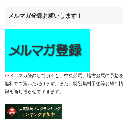
メルマガ登録お願いします！
※
メルマガ登録して頂くと、中央競馬、地方競馬の予想を
無料でご覧いただけます。また、特別無料予想等お得な情
報を随時送らせて頂きます。