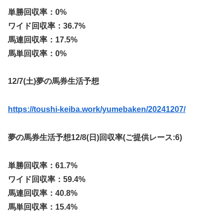
単勝回収率：0%
ワイド回収率：36.7%
馬連回収率：17.5%
馬単回収率：0%
12/7(土)夢の馬券生活予想
https://toushi-keiba.work/yumebaken/20241207/
夢の馬券生活予想12/8(日)回収率(ご提供レース:6)
単勝回収率：61.7%
ワイド回収率：59.4%
馬連回収率：40.8%
馬単回収率：15.4%