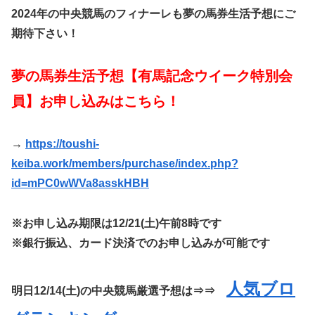
2024年の中央競馬のフィナーレも夢の馬券生活予想にご
期待下さい！
夢の馬券生活予想【有馬記念ウイーク特別会
員】お申し込みはこちら！
→
https://toushi-
keiba.work/members/purchase/index.php?
id=mPC0wWVa8asskHBH
※お申し込み期限は12/21(土)午前8時です
※銀行振込、カード決済でのお申し込みが可能です
人気ブロ
明日12/14(土)の中央競馬厳選予想は⇒⇒