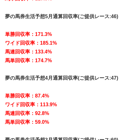
夢の馬券生活予想5月通算回収率(ご提供レース:46)
単勝回収率：171.3%
ワイド回収率：185.1%
馬連回収率：133.4%
馬単回収率：174.7%
夢の馬券生活予想4月通算回収率(ご提供レース:47)
単勝回収率：87.4%
ワイド回収率：113.9%
馬連回収率：92.8%
馬単回収率：59.0%
夢の馬券生活予想3月通算回収率(ご提供レース:60)