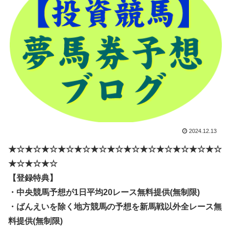
2024.12.13
★☆★☆★☆★☆★☆★☆★☆★☆★☆★☆★☆★☆★☆
★☆★☆★☆
【登録特典】
・中央競馬予想が1日平均20レース無料提供(無制限)
・ばんえいを除く地方競馬の予想を新馬戦以外全レース無
料提供(無制限)