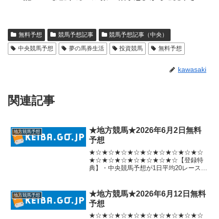
無料予想
競馬予想記事
競馬予想記事（中央）
中央競馬予想
夢の馬券生活
投資競馬
無料予想
kawasaki
関連記事
★地方競馬★2026年6月2日無料
地方競馬予想
予想
★☆★☆★☆★☆★☆★☆★☆★☆★☆
★☆★☆★☆★☆★☆★☆★☆【登録特
典】・中央競馬予想が1日平均20レース無
料提供(無制限)・ばんえいを除く地方競馬
の予想を新馬戦以外全レース無料提供(無
制限)・【夢の馬券生活予想】ご提供レー
★地方競馬★2026年6月12日無料
地方競馬予想
スの中から、...
予想
★☆★☆★☆★☆★☆★☆★☆★☆★☆