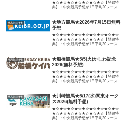
★☆★☆★☆★☆★☆★☆★☆【登録特
典】・中央競馬予想が1日平均20レース無
料提供(無制限)・ばんえいを除く地方競馬
の予想を新馬戦以外全レース無料提供(無
制限)・【夢の馬券生活予想】ご提供レー
★地方競馬★2026年7月15日無料
地方競馬予想
スの中から、...
予想
★☆★☆★☆★☆★☆★☆★☆★☆★☆
★☆★☆★☆★☆★☆★☆★☆【登録特
典】・中央競馬予想が1日平均20レース無
料提供(無制限)・ばんえいを除く地方競馬
の予想を新馬戦以外全レース無料提供(無
制限)・【夢の馬券生活予想】ご提供レー
★船橋競馬★5/5(火)かしわ記念
地方競馬予想
スの中から、...
2026(無料予想)
★☆★☆★☆★☆★☆★☆★☆★☆★☆
★☆★☆★☆★☆★☆★☆★☆【登録特
典】・中央競馬予想が1日平均20レース無
料提供(無制限)・ばんえいを除く地方競馬
の予想を新馬戦以外全レース無料提供(無
制限)・【夢の馬券生活予想】ご提供レー
★川崎競馬★6/17(水)関東オーク
地方競馬予想
スの中から、...
ス2026(無料予想)
★☆★☆★☆★☆★☆★☆★☆★☆★☆
★☆★☆★☆★☆★☆★☆★☆【登録特
典】・中央競馬予想が1日平均20レース無
料提供(無制限)・ばんえいを除く地方競馬
の予想を新馬戦以外全レース無料提供(無