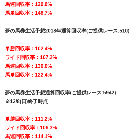
馬連回収率：120.6%
馬単回収率：148.7%
夢の馬券生活予想2018年通算回収率(ご提供レース:510)
単勝回収率：102.4%
ワイド回収率：107.2%
馬連回収率：130.0%
馬単回収率：122.4%
夢の馬券生活予想通算回収率(ご提供レース:5942)
※12/8(日)終了時点
単勝回収率：111.2%
ワイド回収率：106.3%
馬連回収率：114.1%