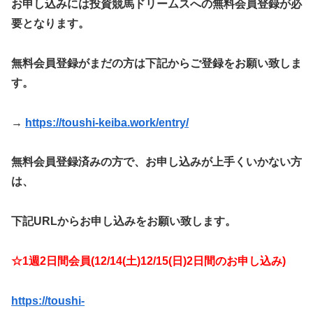
お申し込みには投資競馬ドリームスへの無料会員登録が必
要となります。
無料会員登録がまだの方は下記からご登録をお願い致しま
す。
→
https://toushi-keiba.work/entry/
無料会員登録済みの方で、お申し込みが上手くいかない方
は、
下記URLからお申し込みをお願い致します。
☆1週2日間会員(12/14(土)12/15(日)2日間のお申し込み)
https://toushi-