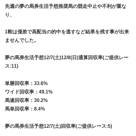
先週の夢の馬券生活予想推奨馬の競走中止や不利が重な
り、
1鞍は僅差で高配当の的中を逃すなど結果を残す事が出来
ませんでした。
夢の馬券生活予想12/7(土)12/8(日)通算回収率(ご提供レー
ス:11)
単勝回収率：33.6%
ワイド回収率：49.1%
馬連回収率：30.2%
馬単回収率：8.4%
夢の馬券生活予想12/7(土)回収率(ご提供レース:5)