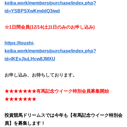
keiba.work/members/purchase/index.php?
id=YSBPSXwKmddQ3iwd
☆1日間会員(12/14(土)1日のみのお申し込み)
https://toushi-
keiba.work/members/purchase/index.php?
id=lKEvJiuLHcw8JMXU
お申し込み、お待ちしております。
★★★★★★★有馬記念ウイーク特別会員募集開始
★★★★★★★
投資競馬ドリームスでは今年も【有馬記念ウイーク特別会
員】を募集します！