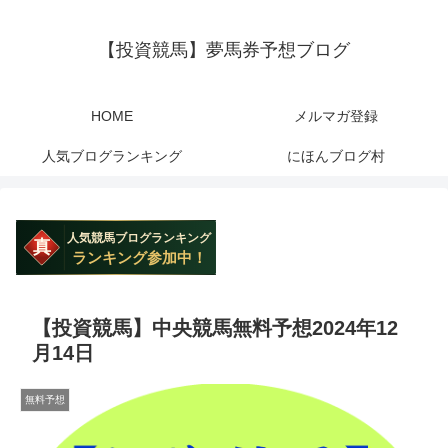
【投資競馬】夢馬券予想ブログ
HOME
メルマガ登録
人気ブログランキング
にほんブログ村
【投資競馬】中央競馬無料予想2024年12
月14日
無料予想