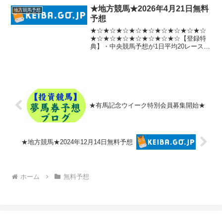
制限)・【夢の馬券生活予想】ご提供レー
★地方競馬★2026年4月21日無料
地方競馬予想
スの中から、...
予想
★☆★☆★☆★☆★☆★☆★☆★☆★☆
★☆★☆★☆★☆★☆★☆★☆【登録特
典】・中央競馬予想が1日平均20レース無
料提供(無制限)・ばんえいを除く地方競馬
の予想を新馬戦以外全レース無料提供(無
制限)・【夢の馬券生活予想】ご提供レー
スの中から、...
★有馬記念ウイーク特別会員募集開始★
★地方競馬★2024年12月14日無料予想
ホーム
無料予想