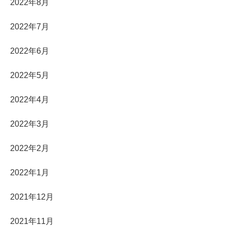
2022年8月
2022年7月
2022年6月
2022年5月
2022年4月
2022年3月
2022年2月
2022年1月
2021年12月
2021年11月