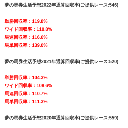
夢の馬券生活予想2022年通算回収率(ご提供レース:546)
単勝回収率：119.8%
ワイド回収率：110.8%
馬連回収率：116.6%
馬単回収率：139.0%
夢の馬券生活予想2021年通算回収率(ご提供レース:520)
単勝回収率：104.3%
ワイド回収率：108.6%
馬連回収率：110.7%
馬単回収率：111.3%
夢の馬券生活予想2020年通算回収率(ご提供レース:559)