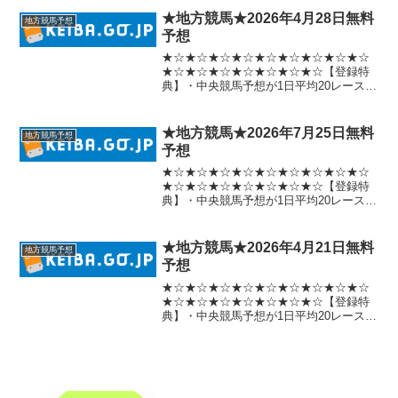
制限)・【夢の馬券生活予想】ご提供レー
★地方競馬★2026年4月28日無料
地方競馬予想
スの中から、...
予想
★☆★☆★☆★☆★☆★☆★☆★☆★☆
★☆★☆★☆★☆★☆★☆★☆【登録特
典】・中央競馬予想が1日平均20レース無
料提供(無制限)・ばんえいを除く地方競馬
の予想を新馬戦以外全レース無料提供(無
制限)・【夢の馬券生活予想】ご提供レー
★地方競馬★2026年7月25日無料
地方競馬予想
スの中から、...
予想
★☆★☆★☆★☆★☆★☆★☆★☆★☆
★☆★☆★☆★☆★☆★☆★☆【登録特
典】・中央競馬予想が1日平均20レース無
料提供(無制限)・ばんえいを除く地方競馬
の予想を新馬戦以外全レース無料提供(無
制限)・【夢の馬券生活予想】ご提供レー
★地方競馬★2026年4月21日無料
地方競馬予想
スの中から、...
予想
★☆★☆★☆★☆★☆★☆★☆★☆★☆
★☆★☆★☆★☆★☆★☆★☆【登録特
典】・中央競馬予想が1日平均20レース無
料提供(無制限)・ばんえいを除く地方競馬
の予想を新馬戦以外全レース無料提供(無
制限)・【夢の馬券生活予想】ご提供レー
スの中から、...