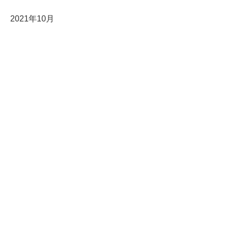
2021年10月