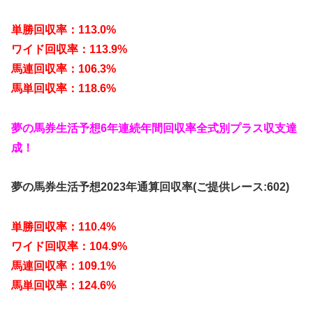
単勝回収率：113.0%
ワイド回収率：113.9%
馬連回収率：106.3%
馬単回収率：118.6%
夢の馬券生活予想6年連続年間回収率全式別プラス収支達
成！
夢の馬券生活予想2023年通算回収率(ご提供レース:602)
単勝回収率：110.4%
ワイド回収率：104.9%
馬連回収率：109.1%
馬単回収率：124.6%