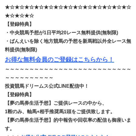
★☆★☆★☆★☆★☆★☆★☆★☆★☆★☆★☆★☆★☆
★☆★☆★☆
【登録特典】
・中央競馬予想が1日平均20レース無料提供(無制限)
・ばんえいを除く地方競馬の予想を新馬戦以外全レース無
料提供(無制限)
お得な無料会員のご登録はこちらから！
～～～～～～～～～～～～～～～～～～～～～～～～～～
～～～～～～～～～～
投資競馬ドリームス公式LINE配信中！
【登録特典】
【夢の馬券生活予想】ご提供レースの中から、
1鞍のみ、軸馬+相手推奨馬1頭をご提供致します。
【夢の馬券生活予想】的中報告や回収率の配信も御座いま
す。