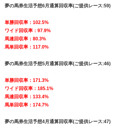
夢の馬券生活予想6月通算回収率(ご提供レース:59)
単勝回収率：102.5%
ワイド回収率：97.9%
馬連回収率：80.3%
馬単回収率：117.0%
夢の馬券生活予想5月通算回収率(ご提供レース:46)
単勝回収率：171.3%
ワイド回収率：185.1%
馬連回収率：133.4%
馬単回収率：174.7%
夢の馬券生活予想4月通算回収率(ご提供レース:47)