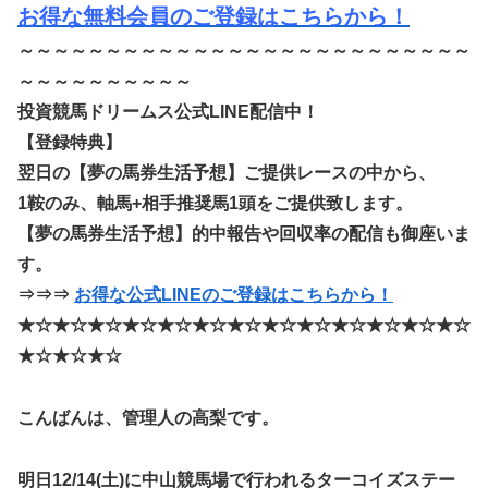
お得な無料会員のご登録はこちらから！
～～～～～～～～～～～～～～～～～～～～～～～～～～
～～～～～～～～～～
投資競馬ドリームス公式LINE配信中！
【登録特典】
翌日の【夢の馬券生活予想】ご提供レースの中から、
1鞍のみ、軸馬+相手推奨馬1頭をご提供致します。
【夢の馬券生活予想】的中報告や回収率の配信も御座いま
す。
⇒⇒⇒
お得な公式LINEのご登録はこちらから！
★☆★☆★☆★☆★☆★☆★☆★☆★☆★☆★☆★☆★☆
★☆★☆★☆
こんばんは、管理人の高梨です。
明日12/14(土)に中山競馬場で行われるターコイズステー