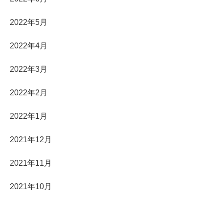
2022年5月
2022年4月
2022年3月
2022年2月
2022年1月
2021年12月
2021年11月
2021年10月