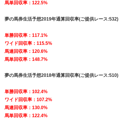
馬単回収率：122.5%
夢の馬券生活予想2019年通算回収率(ご提供レース:532)
単勝回収率：117.1%
ワイド回収率：115.5%
馬連回収率：120.6%
馬単回収率：148.7%
夢の馬券生活予想2018年通算回収率(ご提供レース:510)
単勝回収率：102.4%
ワイド回収率：107.2%
馬連回収率：130.0%
馬単回収率：122.4%