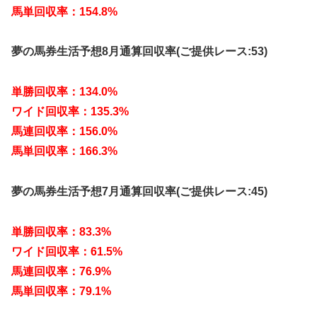
馬単回収率：154.8%
夢の馬券生活予想8月通算回収率(ご提供レース:53)
単勝回収率：134.0%
ワイド回収率：135.3%
馬連回収率：156.0%
馬単回収率：166.3%
夢の馬券生活予想7月通算回収率(ご提供レース:45)
単勝回収率：83.3%
ワイド回収率：61.5%
馬連回収率：76.9%
馬単回収率：79.1%