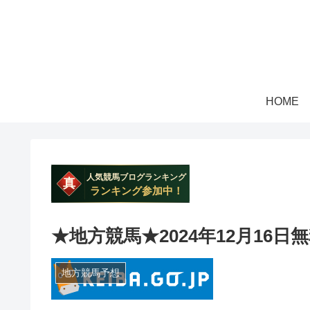
HOME
★地方競馬★2024年12月16日
地方競馬予想