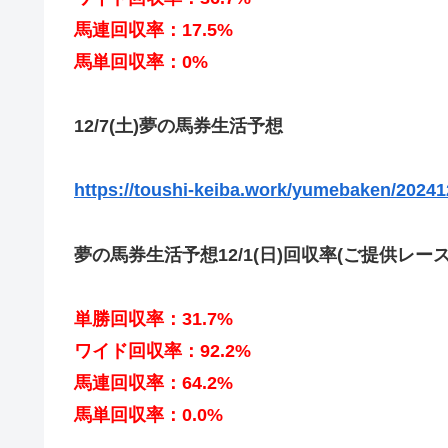
馬連回収率：17.5%
馬単回収率：0%
12/7(土)夢の馬券生活予想
https://toushi-keiba.work/yumebaken/20241
夢の馬券生活予想12/1(日)回収率(ご提供レース:
単勝回収率：31.7%
ワイド回収率：92.2%
馬連回収率：64.2%
馬単回収率：0.0%