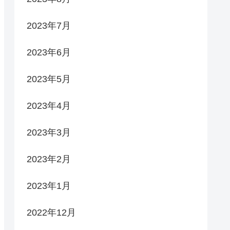
2023年7月
2023年6月
2023年5月
2023年4月
2023年3月
2023年2月
2023年1月
2022年12月