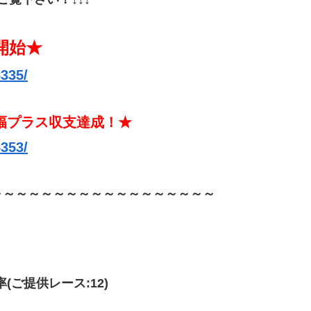
開始★
6335/
大幅プラス収支達成！★
6353/
～～～～～～～～～～～～～～～～～～
率(ご提供レース:12)