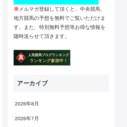
※
メルマガ登録して頂くと、中央競馬、
地方競馬の予想を無料でご覧いただけま
す。また、特別無料予想等お得な情報を
随時送らせて頂きます。
アーカイブ
2026年8月
2026年7月