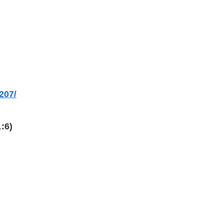
207/
6)