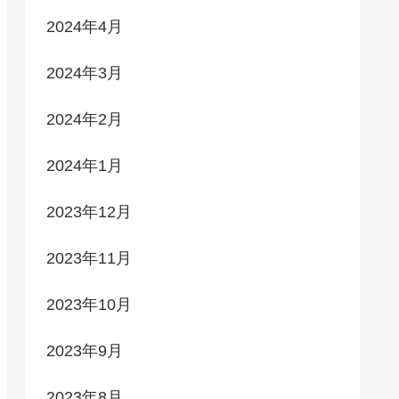
2024年4月
2024年3月
2024年2月
2024年1月
2023年12月
2023年11月
2023年10月
2023年9月
2023年8月