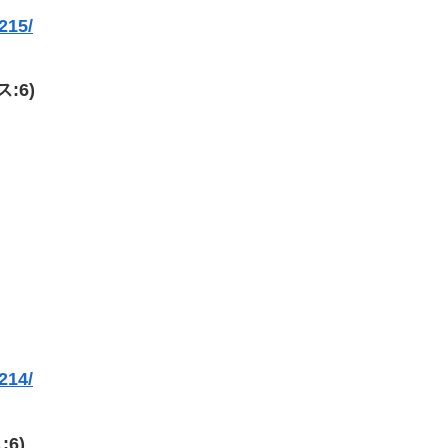
215/
:6)
214/
6)