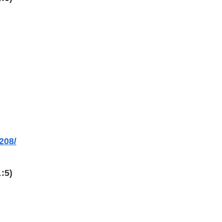
208/
5)