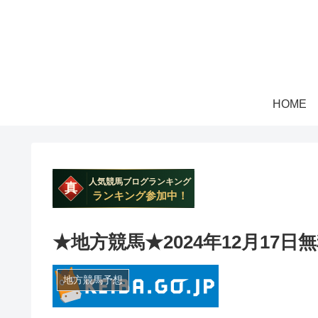
HOME
★地方競馬★2024年12月17日
地方競馬予想