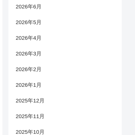
2026年6月
2026年5月
2026年4月
2026年3月
2026年2月
2026年1月
2025年12月
2025年11月
2025年10月