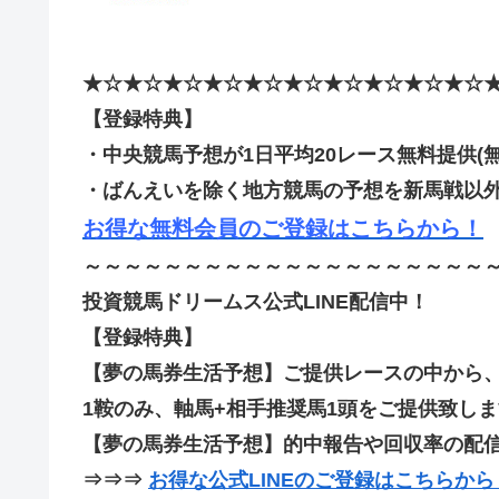
★☆★☆★☆★☆★☆★☆★☆★☆★☆★☆
【登録特典】
・中央競馬予想が1日平均20レース無料提供(無
・ばんえいを除く地方競馬の予想を新馬戦以外
お得な無料会員のご登録はこちらから！
～～～～～～～～～～～～～～～～～～～～
投資競馬ドリームス公式LINE配信中！
【登録特典】
【夢の馬券生活予想】ご提供レースの中から
1鞍のみ、軸馬+相手推奨馬1頭をご提供致し
【夢の馬券生活予想】的中報告や回収率の配
⇒⇒⇒
お得な公式LINEのご登録はこちらから