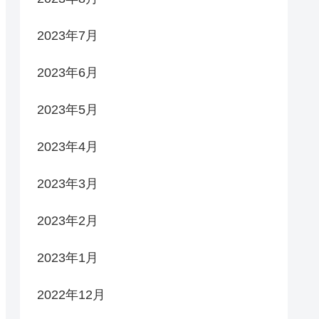
2023年7月
2023年6月
2023年5月
2023年4月
2023年3月
2023年2月
2023年1月
2022年12月