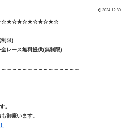
2024.12.30
★☆★☆★☆★☆★☆★☆
制限)
全レース無料提供(無制限)
～～～～～～～～～～～～～～～～
、
ます。
信も御座います。
！