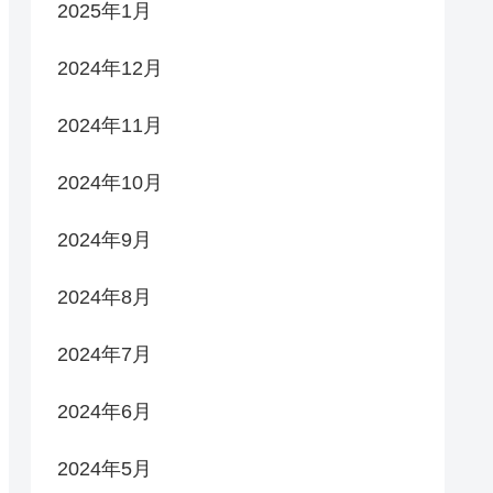
2025年1月
2024年12月
2024年11月
2024年10月
2024年9月
2024年8月
2024年7月
2024年6月
2024年5月