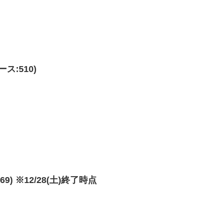
:510)
 ※12/28(土)終了時点