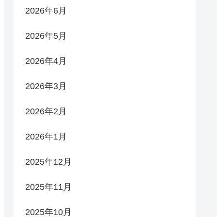
2026年6月
2026年5月
2026年4月
2026年3月
2026年2月
2026年1月
2025年12月
2025年11月
2025年10月