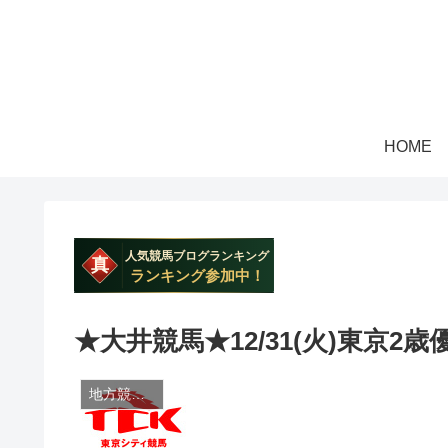
HOME
★大井競馬★12/31(火)東京2歳
地方競馬予想