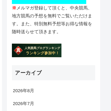
※
メルマガ登録して頂くと、中央競馬、
地方競馬の予想を無料でご覧いただけま
す。また、特別無料予想等お得な情報を
随時送らせて頂きます。
アーカイブ
2026年8月
2026年7月