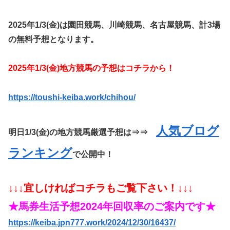
2025年1/3(金)は園田競馬、川崎競馬、名古屋競馬、計3場
の無料予想となります。
2025年1/3(金)地方競馬の予想はコチラから！
https://toushi-keiba.work/chihou/
人気ブログ
明日1/3(金)の地方競馬厳選予想は⇒⇒
ランキング
で公開中！
↓↓↓宜しければコチラもご覧下さい！↓↓↓
★馬券生活予想2024年回収率のご案内です★
https://keiba.jpn777.work/2024/12/30/16437/