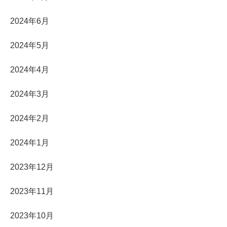
2024年6月
2024年5月
2024年4月
2024年3月
2024年2月
2024年1月
2023年12月
2023年11月
2023年10月