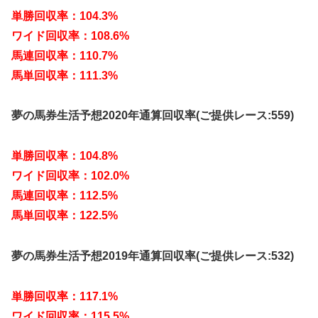
単勝回収率：104.3%
ワイド回収率：108.6%
馬連回収率：110.7%
馬単回収率：111.3%
夢の馬券生活予想2020年通算回収率(ご提供レース:559)
単勝回収率：104.8%
ワイド回収率：102.0%
馬連回収率：112.5%
馬単回収率：122.5%
夢の馬券生活予想2019年通算回収率(ご提供レース:532)
単勝回収率：117.1%
ワイド回収率：115.5%