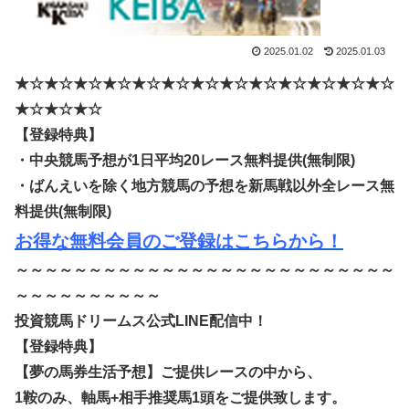
2025.01.02
2025.01.03
★☆★☆★☆★☆★☆★☆★☆★☆★☆★☆★☆★☆★☆
★☆★☆★☆
【登録特典】
・中央競馬予想が1日平均20レース無料提供(無制限)
・ばんえいを除く地方競馬の予想を新馬戦以外全レース無
料提供(無制限)
お得な無料会員のご登録はこちらから！
～～～～～～～～～～～～～～～～～～～～～～～～～～
～～～～～～～～～～
投資競馬ドリームス公式LINE配信中！
【登録特典】
【夢の馬券生活予想】ご提供レースの中から、
1鞍のみ、軸馬+相手推奨馬1頭をご提供致します。