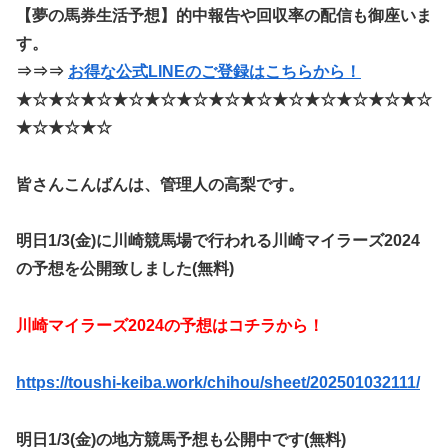
【夢の馬券生活予想】的中報告や回収率の配信も御座いま
す。
⇒⇒⇒
お得な公式LINEのご登録はこちらから！
★☆★☆★☆★☆★☆★☆★☆★☆★☆★☆★☆★☆★☆
★☆★☆★☆
皆さんこんばんは、管理人の高梨です。
明日1/3(金)に川崎競馬場で行われる川崎マイラーズ2024
の予想を公開致しました(無料)
川崎マイラーズ2024の予想はコチラから！
https://toushi-keiba.work/chihou/sheet/202501032111/
明日1/3(金)の地方競馬予想も公開中です(無料)