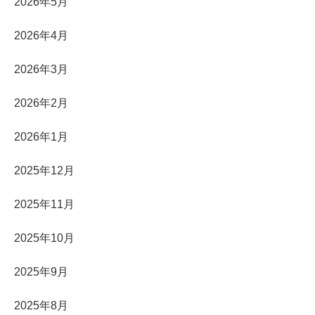
2026年5月
2026年4月
2026年3月
2026年2月
2026年1月
2025年12月
2025年11月
2025年10月
2025年9月
2025年8月