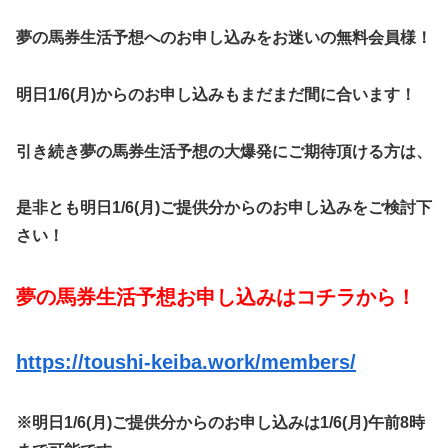
夢の馬券生活予想へのお申し込みをお迷いの無料会員様！
明日1/6(月)からのお申し込みもまだまだ間に合います！
引き続き夢の馬券生活予想の大爆発にご期待頂ける方は、
是非とも明日1/6(月)ご提供分からのお申し込みをご検討下
さい！
夢の馬券生活予想お申し込みはコチラから！
https://toushi-keiba.work/members/
※明日1/6(月)ご提供分からのお申し込みは1/6(月)午前8時