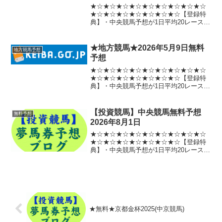
★☆★☆★☆★☆★☆★☆★☆★☆★☆
★☆★☆★☆★☆★☆★☆★☆【登録特
典】・中央競馬予想が1日平均20レース無
料提供(無制限)・ばんえいを除く地方競馬
の予想を新馬戦以外全レース無料提供(無
制限)・【夢の馬券生活予想】ご提供レー
★地方競馬★2026年5月9日無料
地方競馬予想
スの中から、...
予想
★☆★☆★☆★☆★☆★☆★☆★☆★☆
★☆★☆★☆★☆★☆★☆★☆【登録特
典】・中央競馬予想が1日平均20レース無
料提供(無制限)・ばんえいを除く地方競馬
の予想を新馬戦以外全レース無料提供(無
制限)・【夢の馬券生活予想】ご提供レー
【投資競馬】中央競馬無料予想
無料予想
スの中から、...
2026年8月1日
★☆★☆★☆★☆★☆★☆★☆★☆★☆
★☆★☆★☆★☆★☆★☆★☆【登録特
典】・中央競馬予想が1日平均20レース無
料提供(無制限)・ばんえいを除く地方競馬
の予想を新馬戦以外全レース無料提供(無
制限)・【夢の馬券生活予想】ご提供レー
スの中から、...
★無料★京都金杯2025(中京競馬)