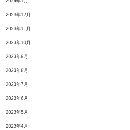
2024年1月
2023年12月
2023年11月
2023年10月
2023年9月
2023年8月
2023年7月
2023年6月
2023年5月
2023年4月