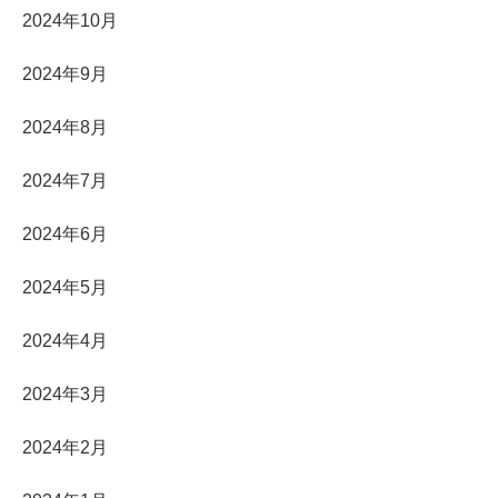
2024年10月
2024年9月
2024年8月
2024年7月
2024年6月
2024年5月
2024年4月
2024年3月
2024年2月