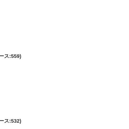
:559)
:532)