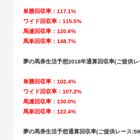
単勝回収率：117.1%
ワイド回収率：115.5%
馬連回収率：120.6%
馬単回収率：148.7%
夢の馬券生活予想2018年通算回収率(ご提供レース
単勝回収率：102.4%
ワイド回収率：107.2%
馬連回収率：130.0%
馬単回収率：122.4%
夢の馬券生活予想通算回収率(ご提供レース:5996)