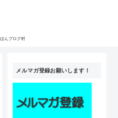
ほんブログ村
メルマガ登録お願いします！