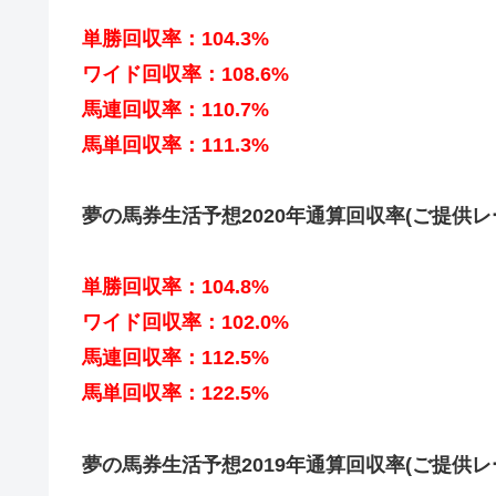
単勝回収率：104.3%
ワイド回収率：108.6%
馬連回収率：110.7%
馬単回収率：111.3%
夢の馬券生活予想2020年通算回収率(ご提供レース
単勝回収率：104.8%
ワイド回収率：102.0%
馬連回収率：112.5%
馬単回収率：122.5%
夢の馬券生活予想2019年通算回収率(ご提供レース