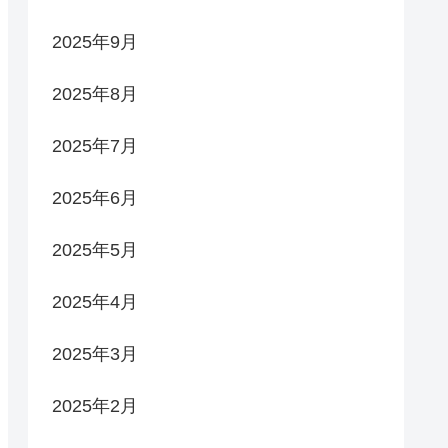
2025年9月
2025年8月
2025年7月
2025年6月
2025年5月
2025年4月
2025年3月
2025年2月