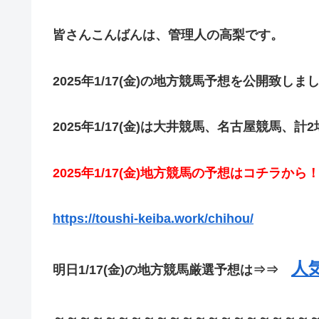
皆さんこんばんは、管理人の高梨です。
2025年1/17(金)の地方競馬予想を公開致しまし
2025年1/17(金)は大井競馬、名古屋競馬、
2025年1/17(金)地方競馬の予想はコチラから
https://toushi-keiba.work/chihou/
人
明日1/17(金)の地方競馬厳選予想は⇒⇒
～～～～～～～～～～～～～～～～～～～～