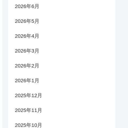
2026年6月
2026年5月
2026年4月
2026年3月
2026年2月
2026年1月
2025年12月
2025年11月
2025年10月