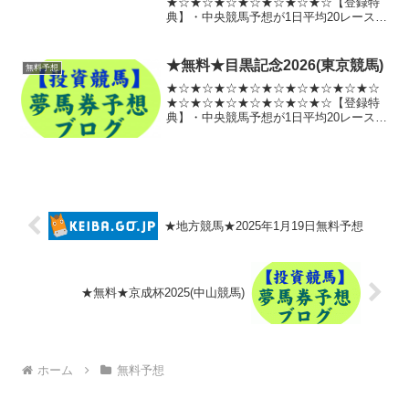
★☆★☆★☆★☆★☆★☆★☆【登録特
典】・中央競馬予想が1日平均20レース無
料提供(無制限)・ばんえいを除く地方競馬
の予想を新馬戦以外全レース無料提供(無
制限)・【夢の馬券生活予想】ご提供レー
★無料★目黒記念2026(東京競馬)
無料予想
スの中から、...
★☆★☆★☆★☆★☆★☆★☆★☆★☆
★☆★☆★☆★☆★☆★☆★☆【登録特
典】・中央競馬予想が1日平均20レース無
料提供(無制限)・ばんえいを除く地方競馬
の予想を新馬戦以外全レース無料提供(無
制限)・【夢の馬券生活予想】ご提供レー
スの中から、...
★地方競馬★2025年1月19日無料予想
★無料★京成杯2025(中山競馬)
ホーム
無料予想