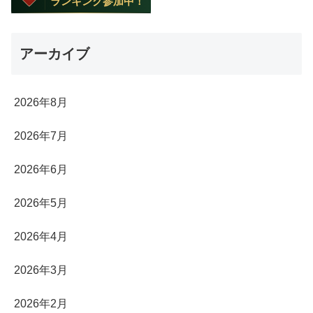
アーカイブ
2026年8月
2026年7月
2026年6月
2026年5月
2026年4月
2026年3月
2026年2月