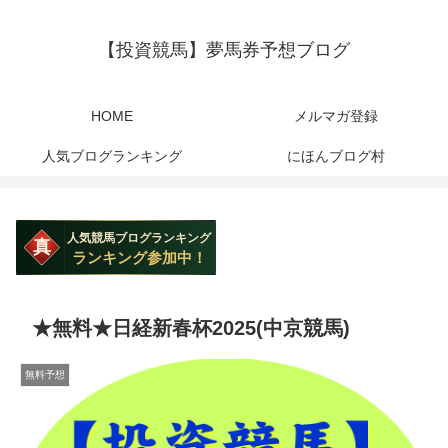
【投資競馬】夢馬券予想ブログ
HOME
メルマガ登録
人気ブログランキング
にほんブログ村
★無料★日経新春杯2025(中京競馬)
無料予想