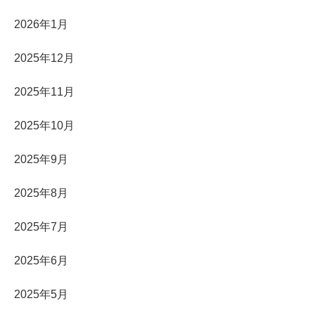
2026年1月
2025年12月
2025年11月
2025年10月
2025年9月
2025年8月
2025年7月
2025年6月
2025年5月