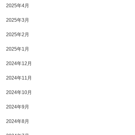
2025年4月
2025年3月
2025年2月
2025年1月
2024年12月
2024年11月
2024年10月
2024年9月
2024年8月