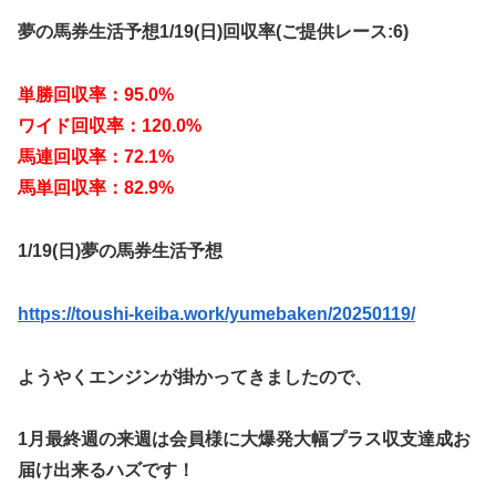
夢の馬券生活予想1/19(日)回収率(ご提供レース:6)
単勝回収率：95.0%
ワイド回収率：120.0%
馬連回収率：72.1%
馬単回収率：82.9%
1/19(日)夢の馬券生活予想
https://toushi-keiba.work/yumebaken/20250119/
ようやくエンジンが掛かってきましたので、
1月最終週の来週は会員様に大爆発大幅プラス収支達成お
届け出来るハズです！