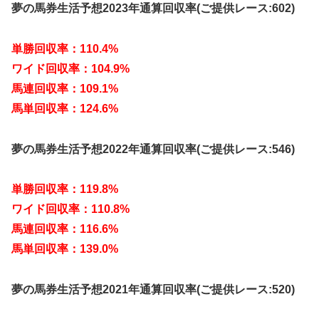
夢の馬券生活予想2023年通算回収率(ご提供レース:602)
単勝回収率：110.4%
ワイド回収率：104.9%
馬連回収率：109.1%
馬単回収率：124.6%
夢の馬券生活予想2022年通算回収率(ご提供レース:546)
単勝回収率：119.8%
ワイド回収率：110.8%
馬連回収率：116.6%
馬単回収率：139.0%
夢の馬券生活予想2021年通算回収率(ご提供レース:520)