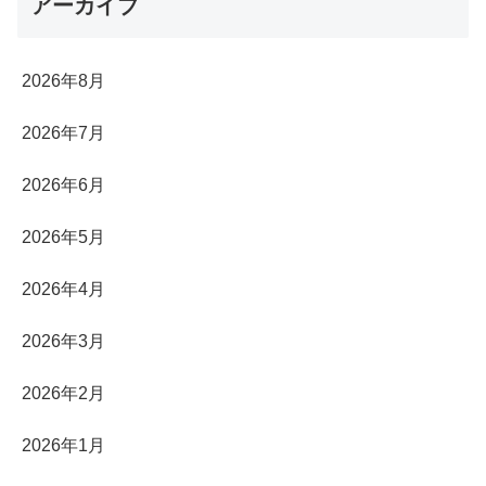
アーカイブ
2026年8月
2026年7月
2026年6月
2026年5月
2026年4月
2026年3月
2026年2月
2026年1月