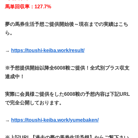
馬単回収率：127.7%
夢の馬券生活予想ご提供開始後～現在までの実績はこち
ら。
→
https://toushi-keiba.work/result/
※予想提供開始以降全6008鞍ご提供！全式別プラス収支
達成中！
実際に会員様ご提供をした6008鞍の予想内容は下記URL
で完全公開しております。
→
https://toushi-keiba.work/yumebaken/
※上記URL【過去の夢の馬券生活予想】からご覧下さい