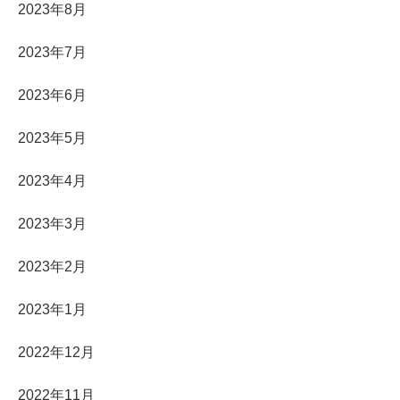
2023年8月
2023年7月
2023年6月
2023年5月
2023年4月
2023年3月
2023年2月
2023年1月
2022年12月
2022年11月