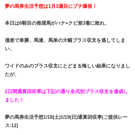
夢の馬券生活予想は1月3週目にプチ爆発！
本日は6鞍目の推奨馬がハナ+クビ差3着に敗れ、
僅差で単勝、馬連、馬単の大幅プラス収支を逃してしま
い、
ワイドのみのプラス収支にとどまる悔しい結果になりまし
たが、
2日間通算回収率は下記の通り全式別プラス収支を達成し
ました！
夢の馬券生活予想1/18(土)1/19(日)通算回収率(ご提供レー
ス:12)