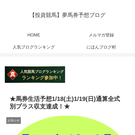
【投資競馬】夢馬券予想ブログ
HOME
メルマガ登録
人気ブログランキング
にほんブログ村
★馬券生活予想1/18(土)1/19(日)通算全式
別プラス収支達成！★
お知らせ