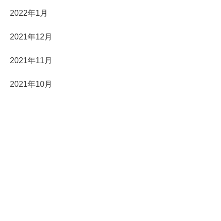
2022年1月
2021年12月
2021年11月
2021年10月