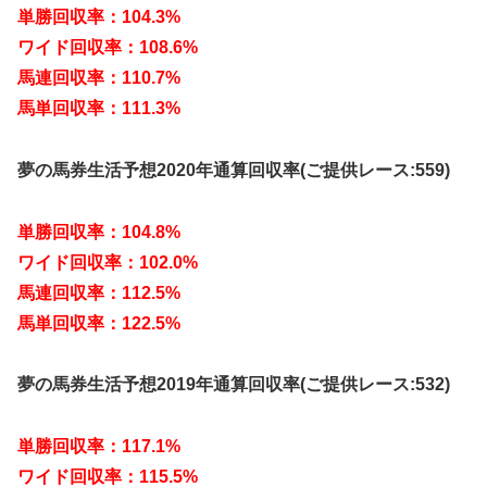
単勝回収率：104.3%
ワイド回収率：108.6%
馬連回収率：110.7%
馬単回収率：111.3%
夢の馬券生活予想2020年通算回収率(ご提供レース:559)
単勝回収率：104.8%
ワイド回収率：102.0%
馬連回収率：112.5%
馬単回収率：122.5%
夢の馬券生活予想2019年通算回収率(ご提供レース:532)
単勝回収率：117.1%
ワイド回収率：115.5%