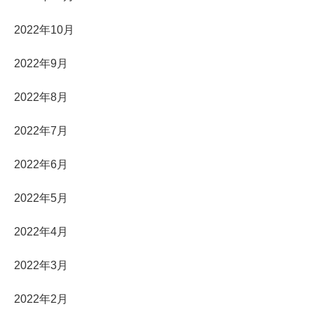
2022年10月
2022年9月
2022年8月
2022年7月
2022年6月
2022年5月
2022年4月
2022年3月
2022年2月