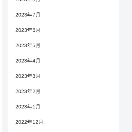
2023年7月
2023年6月
2023年5月
2023年4月
2023年3月
2023年2月
2023年1月
2022年12月