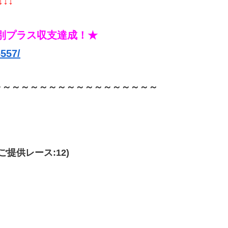
↓↓
全式別プラス収支達成！★
6557/
～～～～～～～～～～～～～～～～～～
(ご提供レース:12)