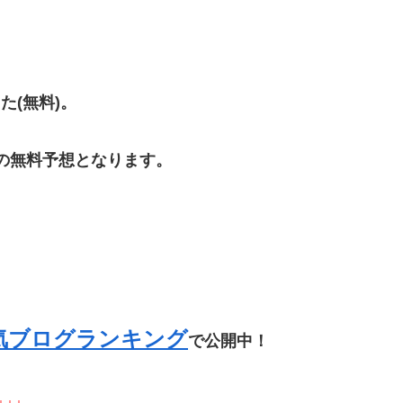
た(無料)。
2場の無料予想となります。
！
気ブログランキング
で公開中！