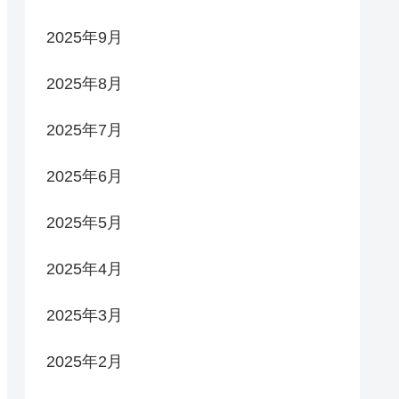
2025年9月
2025年8月
2025年7月
2025年6月
2025年5月
2025年4月
2025年3月
2025年2月