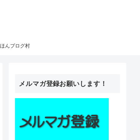
ほんブログ村
メルマガ登録お願いします！