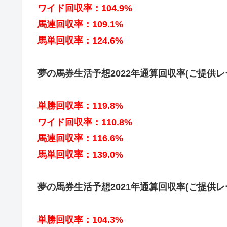
ワイド回収率：104.9%
馬連回収率：109.1%
馬単回収率：124.6%
夢の馬券生活予想2022年通算回収率(ご提供レース
単勝回収率：119.8%
ワイド回収率：110.8%
馬連回収率：116.6%
馬単回収率：139.0%
夢の馬券生活予想2021年通算回収率(ご提供レース
単勝回収率：104.3%