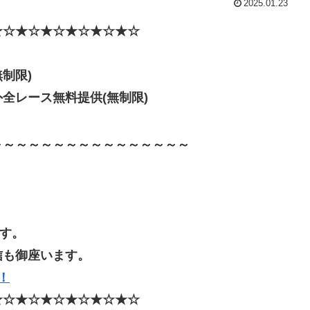
2025.01.23
★☆★☆★☆★☆★☆★☆
制限)
全レース無料提供(無制限)
～～～～～～～～～～～～～～～～
、
ます。
信も御座います。
！
★☆★☆★☆★☆★☆★☆