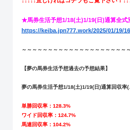
↓↓↓↓↓宜しければコチラもご覧下さい！↓↓↓
★馬券生活予想1/18(土)1/19(日)通算
https://keiba.jpn777.work/2025/01/19/1
～～～～～～～～～～～～～～～～～～～～
【夢の馬券生活予想過去の予想結果】
夢の馬券生活予想1/18(土)1/19(日)通算回収率
単勝回収率：128.3%
ワイド回収率：124.7%
馬連回収率：104.2%