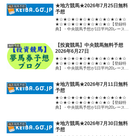
制限)・【夢の馬券生活予想】ご提供レー
★地方競馬★2026年7月25日無料
地方競馬予想
スの中から、...
予想
★☆★☆★☆★☆★☆★☆★☆★☆★☆
★☆★☆★☆★☆★☆★☆★☆【登録特
典】・中央競馬予想が1日平均20レース無
料提供(無制限)・ばんえいを除く地方競馬
の予想を新馬戦以外全レース無料提供(無
制限)・【夢の馬券生活予想】ご提供レー
【投資競馬】中央競馬無料予想
無料予想
スの中から、...
2026年6月27日
★☆★☆★☆★☆★☆★☆★☆★☆★☆
★☆★☆★☆★☆★☆★☆★☆【登録特
典】・中央競馬予想が1日平均20レース無
料提供(無制限)・ばんえいを除く地方競馬
の予想を新馬戦以外全レース無料提供(無
制限)・【夢の馬券生活予想】ご提供レー
★地方競馬★2026年7月11日無料
地方競馬予想
スの中から、...
予想
★☆★☆★☆★☆★☆★☆★☆★☆★☆
★☆★☆★☆★☆★☆★☆★☆【登録特
典】・中央競馬予想が1日平均20レース無
料提供(無制限)・ばんえいを除く地方競馬
の予想を新馬戦以外全レース無料提供(無
制限)・【夢の馬券生活予想】ご提供レー
★地方競馬★2026年7月30日無料
地方競馬予想
スの中から、...
予想