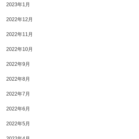
2023年1月
2022年12月
2022年11月
2022年10月
2022年9月
2022年8月
2022年7月
2022年6月
2022年5月
2022年4月