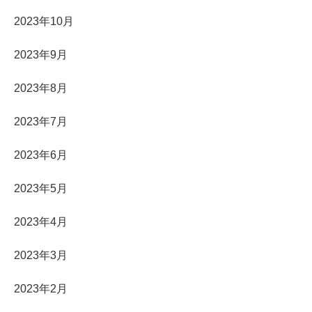
2023年10月
2023年9月
2023年8月
2023年7月
2023年6月
2023年5月
2023年4月
2023年3月
2023年2月