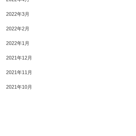
2022年3月
2022年2月
2022年1月
2021年12月
2021年11月
2021年10月