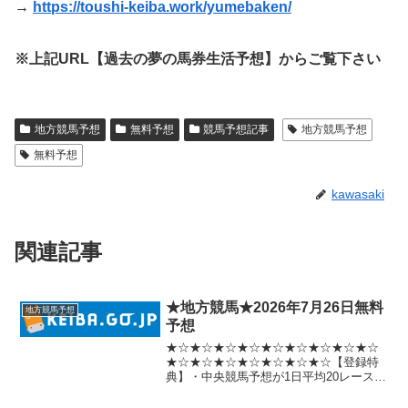
→
https://toushi-keiba.work/yumebaken/
※上記URL【過去の夢の馬券生活予想】からご覧下さい
地方競馬予想
無料予想
競馬予想記事
地方競馬予想
無料予想
kawasaki
関連記事
★地方競馬★2026年7月26日無料
地方競馬予想
予想
★☆★☆★☆★☆★☆★☆★☆★☆★☆
★☆★☆★☆★☆★☆★☆★☆【登録特
典】・中央競馬予想が1日平均20レース無
料提供(無制限)・ばんえいを除く地方競馬
の予想を新馬戦以外全レース無料提供(無