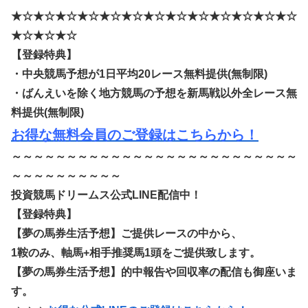
★☆★☆★☆★☆★☆★☆★☆★☆★☆★☆★☆★☆★☆
★☆★☆★☆
【登録特典】
・中央競馬予想が1日平均20レース無料提供(無制限)
・ばんえいを除く地方競馬の予想を新馬戦以外全レース無
料提供(無制限)
お得な無料会員のご登録はこちらから！
～～～～～～～～～～～～～～～～～～～～～～～～～～
～～～～～～～～～～
投資競馬ドリームス公式LINE配信中！
【登録特典】
【夢の馬券生活予想】ご提供レースの中から、
1鞍のみ、軸馬+相手推奨馬1頭をご提供致します。
【夢の馬券生活予想】的中報告や回収率の配信も御座いま
す。