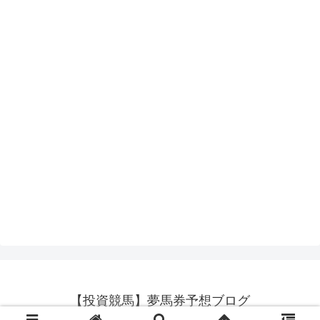
【投資競馬】夢馬券予想ブログ