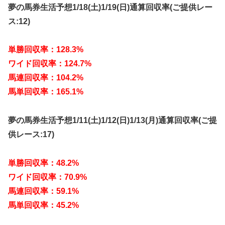
夢の馬券生活予想1/18(土)1/19(日)通算回収率(ご提供レー
ス:12)
単勝回収率：128.3%
ワイド回収率：124.7%
馬連回収率：104.2%
馬単回収率：165.1%
夢の馬券生活予想1/11(土)1/12(日)1/13(月)通算回収率(ご提
供レース:17)
単勝回収率：48.2%
ワイド回収率：70.9%
馬連回収率：59.1%
馬単回収率：45.2%