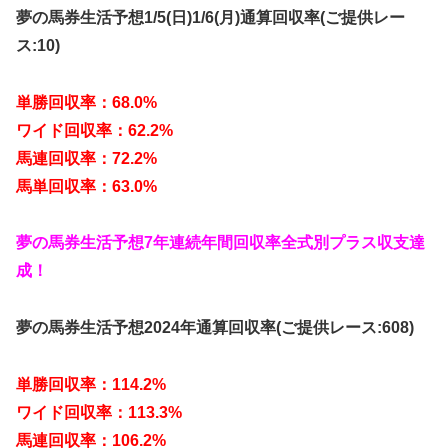
夢の馬券生活予想1/5(日)1/6(月)通算回収率(ご提供レー
ス:10)
単勝回収率：68.0%
ワイド回収率：62.2%
馬連回収率：72.2%
馬単回収率：63.0%
夢の馬券生活予想7年連続年間回収率全式別プラス収支達
成！
夢の馬券生活予想2024年通算回収率(ご提供レース:608)
単勝回収率：114.2%
ワイド回収率：113.3%
馬連回収率：106.2%