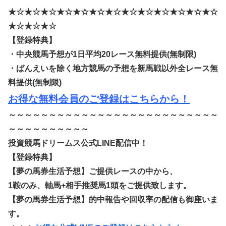
★☆★☆★☆★☆★☆★☆★☆★☆★☆★☆★☆★☆★☆
★☆★☆★☆
【登録特典】
・中央競馬予想が1日平均20レース無料提供(無制限)
・ばんえいを除く地方競馬の予想を新馬戦以外全レース無
料提供(無制限)
お得な無料会員のご登録はこちらから！
～～～～～～～～～～～～～～～～～～～～～～～～～～
～～～～～～～～～～
投資競馬ドリームス公式LINE配信中！
【登録特典】
【夢の馬券生活予想】ご提供レースの中から、
1鞍のみ、軸馬+相手推奨馬1頭をご提供致します。
【夢の馬券生活予想】的中報告や回収率の配信も御座いま
す。