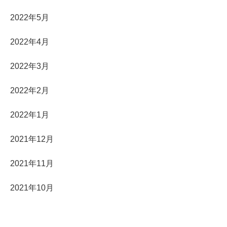
2022年5月
2022年4月
2022年3月
2022年2月
2022年1月
2021年12月
2021年11月
2021年10月