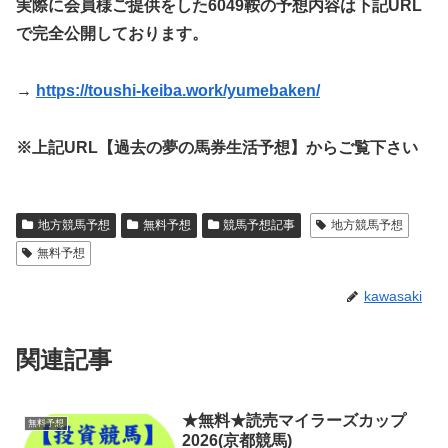
実際に会員様ご提供をした6049鞍の予想内容は下記URL
で完全公開しております。
→
https://toushi-keiba.work/yumebaken/
※上記URL【過去の夢の馬券生活予想】からご覧下さい
地方競馬予想
無料予想
競馬予想記事
地方競馬予想
無料予想
kawasaki
関連記事
★無料★読売マイラーズカップ
無料予想
2026(京都競馬)