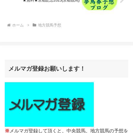
★無料★京都記念2025(京都競馬)
ホーム
地方競馬予想
メルマガ登録お願いします！
※
メルマガ登録して頂くと、中央競馬、地方競馬の予想を