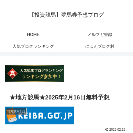
【投資競馬】夢馬券予想ブログ
HOME
メルマガ登録
人気ブログランキング
にほんブログ村
★地方競馬★2025年2月16日無料予想
地方競馬予想
2025.02.15