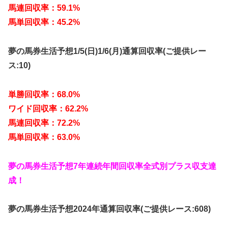
馬連回収率：59.1%
馬単回収率：45.2%
夢の馬券生活予想1/5(日)1/6(月)通算回収率(ご提供レー
ス:10)
単勝回収率：68.0%
ワイド回収率：62.2%
馬連回収率：72.2%
馬単回収率：63.0%
夢の馬券生活予想7年連続年間回収率全式別プラス収支達
成！
夢の馬券生活予想2024年通算回収率(ご提供レース:608)