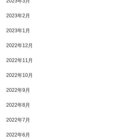
2023年3月
2023年2月
2023年1月
2022年12月
2022年11月
2022年10月
2022年9月
2022年8月
2022年7月
2022年6月