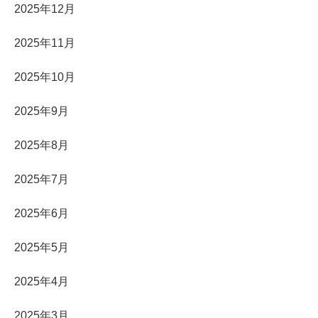
2025年12月
2025年11月
2025年10月
2025年9月
2025年8月
2025年7月
2025年6月
2025年5月
2025年4月
2025年3月