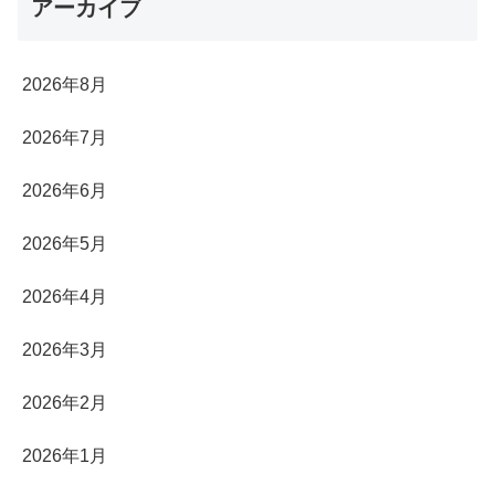
アーカイブ
2026年8月
2026年7月
2026年6月
2026年5月
2026年4月
2026年3月
2026年2月
2026年1月