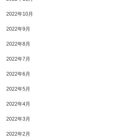
2022年10月
2022年9月
2022年8月
2022年7月
2022年6月
2022年5月
2022年4月
2022年3月
2022年2月