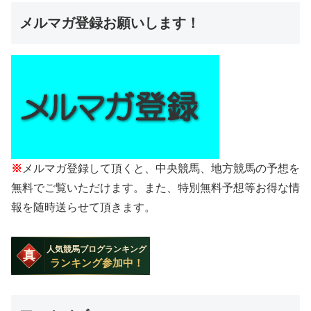
メルマガ登録お願いします！
※
メルマガ登録して頂くと、中央競馬、地方競馬の予想を
無料でご覧いただけます。また、特別無料予想等お得な情
報を随時送らせて頂きます。