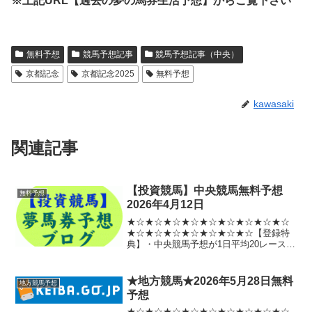
※上記URL【過去の夢の馬券生活予想】からご覧下さい
無料予想
競馬予想記事
競馬予想記事（中央）
京都記念
京都記念2025
無料予想
kawasaki
関連記事
【投資競馬】中央競馬無料予想
無料予想
2026年4月12日
★☆★☆★☆★☆★☆★☆★☆★☆★☆
★☆★☆★☆★☆★☆★☆★☆【登録特
典】・中央競馬予想が1日平均20レース無
料提供(無制限)・ばんえいを除く地方競馬
の予想を新馬戦以外全レース無料提供(無
制限)・【夢の馬券生活予想】ご提供レー
★地方競馬★2026年5月28日無料
地方競馬予想
スの中から、...
予想
★☆★☆★☆★☆★☆★☆★☆★☆★☆