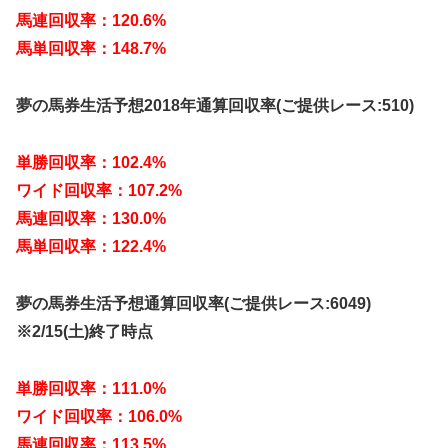
馬連回収率：120.6%
馬単回収率：148.7%
夢の馬券生活予想2018年通算回収率(ご提供レース:510)
単勝回収率：102.4%
ワイド回収率：107.2%
馬連回収率：130.0%
馬単回収率：122.4%
夢の馬券生活予想通算回収率(ご提供レース:6049)
※2/15(土)終了時点
単勝回収率：111.0%
ワイド回収率：106.0%
馬連回収率：113.5%