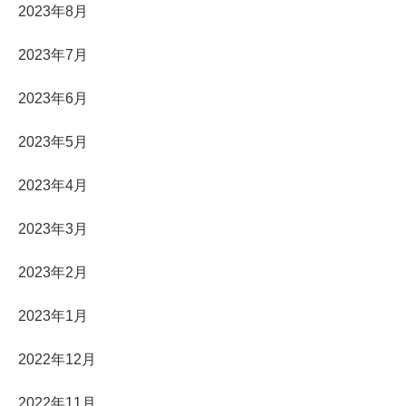
2023年8月
2023年7月
2023年6月
2023年5月
2023年4月
2023年3月
2023年2月
2023年1月
2022年12月
2022年11月