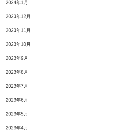
2024年1月
2023年12月
2023年11月
2023年10月
2023年9月
2023年8月
2023年7月
2023年6月
2023年5月
2023年4月