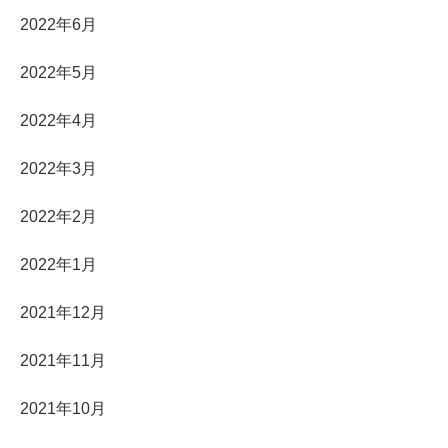
2022年6月
2022年5月
2022年4月
2022年3月
2022年2月
2022年1月
2021年12月
2021年11月
2021年10月