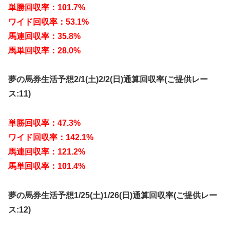
単勝回収率：101.7%
ワイド回収率：53.1%
馬連回収率：35.8%
馬単回収率：28.0%
夢の馬券生活予想2/1(土)2/2(日)通算回収率(ご提供レー
ス:11)
単勝回収率：47.3%
ワイド回収率：142.1%
馬連回収率：121.2%
馬単回収率：101.4%
夢の馬券生活予想1/25(土)1/26(日)通算回収率(ご提供レー
ス:12)