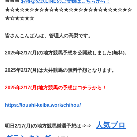
⇒⇒⇒
お得な公式LINEのご登録はこちらから！
★☆★☆★☆★☆★☆★☆★☆★☆★☆★☆★☆★☆★☆
★☆★☆★☆
皆さんこんばんは、管理人の高梨です。
2025年2/17(月)の地方競馬予想を公開致しました(無料)。
2025年2/17(月)は大井競馬の無料予想となります。
2025年2/17(月)地方競馬の予想はコチラから！
https://toushi-keiba.work/chihou/
人気ブロ
明日2/17(月)の地方競馬厳選予想は⇒⇒