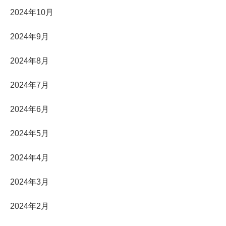
2024年10月
2024年9月
2024年8月
2024年7月
2024年6月
2024年5月
2024年4月
2024年3月
2024年2月