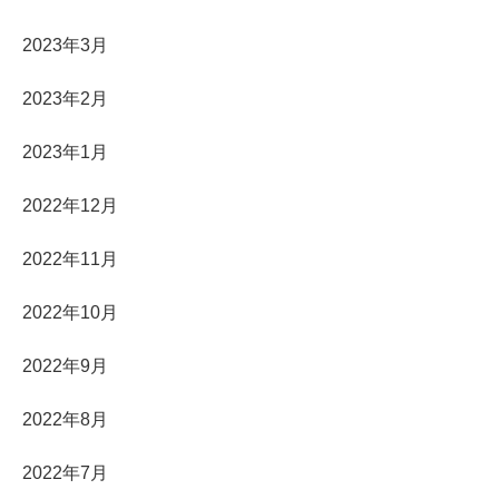
2023年3月
2023年2月
2023年1月
2022年12月
2022年11月
2022年10月
2022年9月
2022年8月
2022年7月