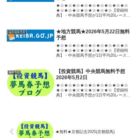
★☆★☆★☆★☆★☆★☆★☆★☆★☆
★☆★☆★☆★☆★☆★☆★☆【登録特
典】・中央競馬予想が1日平均20レース無
料提供(無制限)・ばんえいを除く地方競馬
の予想を新馬戦以外全レース無料提供(無
制限)・【夢の馬券生活予想】ご提供レー
★地方競馬★2026年5月22日無料
地方競馬予想
スの中から、...
予想
★☆★☆★☆★☆★☆★☆★☆★☆★☆
★☆★☆★☆★☆★☆★☆★☆【登録特
典】・中央競馬予想が1日平均20レース無
料提供(無制限)・ばんえいを除く地方競馬
の予想を新馬戦以外全レース無料提供(無
制限)・【夢の馬券生活予想】ご提供レー
【投資競馬】中央競馬無料予想
無料予想
スの中から、...
2026年5月2日
★☆★☆★☆★☆★☆★☆★☆★☆★☆
★☆★☆★☆★☆★☆★☆★☆【登録特
典】・中央競馬予想が1日平均20レース無
料提供(無制限)・ばんえいを除く地方競馬
の予想を新馬戦以外全レース無料提供(無
制限)・【夢の馬券生活予想】ご提供レー
スの中から、...
★無料★京都記念2025(京都競馬)