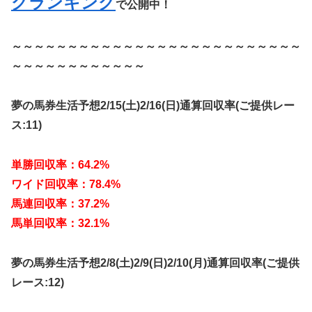
グランキング
で公開中！
～～～～～～～～～～～～～～～～～～～～～～～～～～
～～～～～～～～～～～～
夢の馬券生活予想2/15(土)2/16(日)通算回収率(ご提供レー
ス:11)
単勝回収率：64.2%
ワイド回収率：78.4%
馬連回収率：37.2%
馬単回収率：32.1%
夢の馬券生活予想2/8(土)2/9(日)2/10(月)通算回収率(ご提供
レース:12)