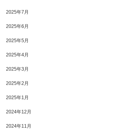
2025年7月
2025年6月
2025年5月
2025年4月
2025年3月
2025年2月
2025年1月
2024年12月
2024年11月