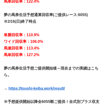
馬単回収率：122.4%
夢の馬券生活予想通算回収率(ご提供レース:6055)
※2/16(日)終了時点
単勝回収率：110.9%
ワイド回収率：106.0%
馬連回収率：113.4%
馬単回収率：127.2%
夢の馬券生活予想ご提供開始後～現在までの実績はこち
ら。
→
https://toushi-keiba.work/result/
※予想提供開始以降全6055鞍ご提供！全式別プラス収支