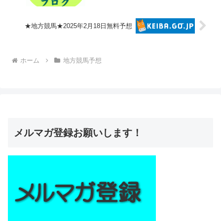
★地方競馬★2025年2月18日無料予想
ホーム
地方競馬予想
メルマガ登録お願いします！