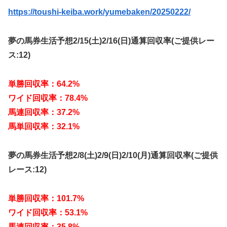
https://toushi-keiba.work/yumebaken/20250222/
夢の馬券生活予想2/15(土)2/16(日)通算回収率(ご提供レー
ス:12)
単勝回収率：64.2%
ワイド回収率：78.4%
馬連回収率：37.2%
馬単回収率：32.1%
夢の馬券生活予想2/8(土)2/9(日)2/10(月)通算回収率(ご提供
レース:12)
単勝回収率：101.7%
ワイド回収率：53.1%
馬連回収率：35.8%