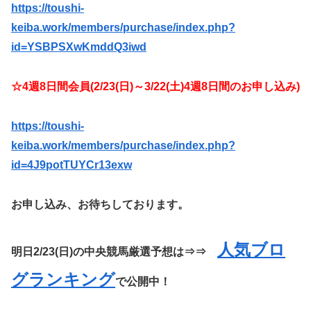
https://toushi-
keiba.work/members/purchase/index.php?
id=YSBPSXwKmddQ3iwd
☆4週8日間会員(2/23(日)～3/22(土)4週8日間のお申し込み)
https://toushi-
keiba.work/members/purchase/index.php?
id=4J9potTUYCr13exw
お申し込み、お待ちしております。
人気ブロ
明日2/23(日)の中央競馬厳選予想は⇒⇒
グランキング
で公開中！