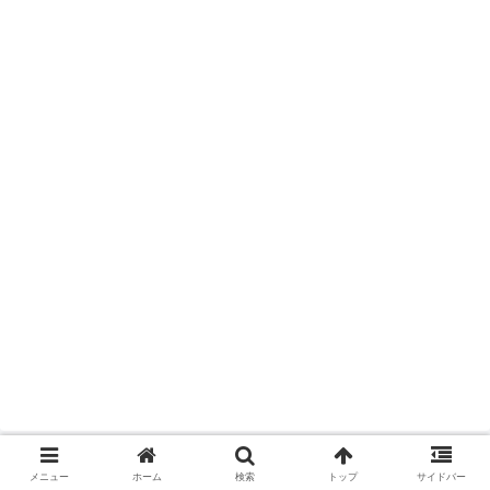
メニュー
ホーム
検索
トップ
サイドバー