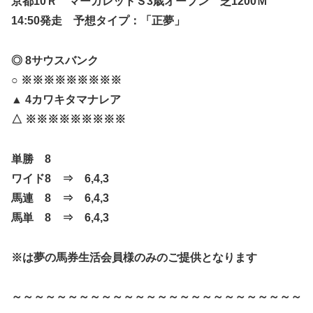
京都10Ｒ マーガレットＳ3歳オープン 芝1200Ｍ
14:50発走 予想タイプ：「正夢」
◎ 8サウスバンク
○ ※※※※※※※※※
▲ 4カワキタマナレア
△ ※※※※※※※※※
単勝 8
ワイド8 ⇒ 6,4,3
馬連 8 ⇒ 6,4,3
馬単 8 ⇒ 6,4,3
※は夢の馬券生活会員様のみのご提供となります
～～～～～～～～～～～～～～～～～～～～～～～～～～