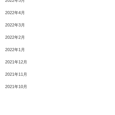
2022年5月
2022年4月
2022年3月
2022年2月
2022年1月
2021年12月
2021年11月
2021年10月