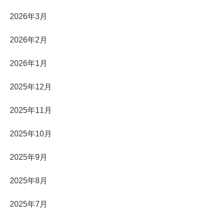
2026年3月
2026年2月
2026年1月
2025年12月
2025年11月
2025年10月
2025年9月
2025年8月
2025年7月