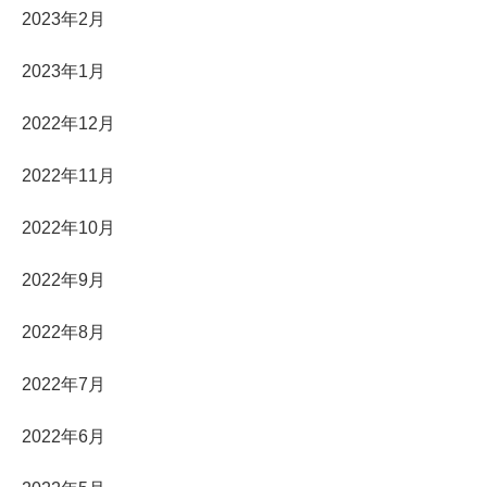
2023年2月
2023年1月
2022年12月
2022年11月
2022年10月
2022年9月
2022年8月
2022年7月
2022年6月