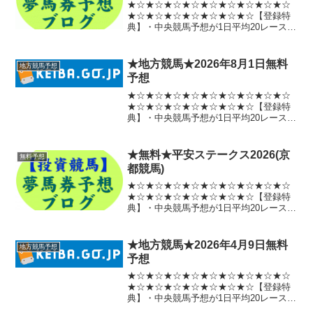
★☆★☆★☆★☆★☆★☆★☆★☆★☆
★☆★☆★☆★☆★☆★☆★☆【登録特
典】・中央競馬予想が1日平均20レース無
料提供(無制限)・ばんえいを除く地方競馬
の予想を新馬戦以外全レース無料提供(無
制限)・【夢の馬券生活予想】ご提供レー
★地方競馬★2026年8月1日無料
地方競馬予想
スの中から、...
予想
★☆★☆★☆★☆★☆★☆★☆★☆★☆
★☆★☆★☆★☆★☆★☆★☆【登録特
典】・中央競馬予想が1日平均20レース無
料提供(無制限)・ばんえいを除く地方競馬
の予想を新馬戦以外全レース無料提供(無
制限)・【夢の馬券生活予想】ご提供レー
★無料★平安ステークス2026(京
無料予想
スの中から、...
都競馬)
★☆★☆★☆★☆★☆★☆★☆★☆★☆
★☆★☆★☆★☆★☆★☆★☆【登録特
典】・中央競馬予想が1日平均20レース無
料提供(無制限)・ばんえいを除く地方競馬
の予想を新馬戦以外全レース無料提供(無
制限)・【夢の馬券生活予想】ご提供レー
★地方競馬★2026年4月9日無料
地方競馬予想
スの中から、...
予想
★☆★☆★☆★☆★☆★☆★☆★☆★☆
★☆★☆★☆★☆★☆★☆★☆【登録特
典】・中央競馬予想が1日平均20レース無
料提供(無制限)・ばんえいを除く地方競馬