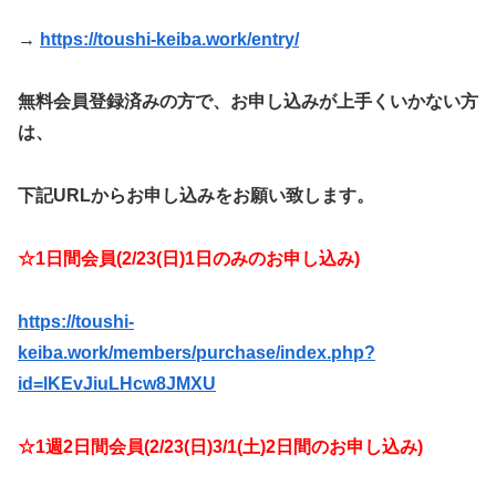
→
https://toushi-keiba.work/entry/
無料会員登録済みの方で、お申し込みが上手くいかない方
は、
下記URLからお申し込みをお願い致します。
☆1日間会員(2/23(日)1日のみのお申し込み)
https://toushi-
keiba.work/members/purchase/index.php?
id=lKEvJiuLHcw8JMXU
☆1週2日間会員(2/23(日)3/1(土)2日間のお申し込み)