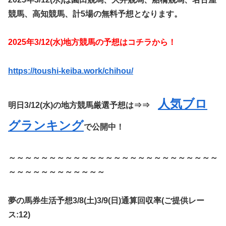
競馬、高知競馬、計5場の無料予想となります。
2025年3/12(水)地方競馬の予想はコチラから！
https://toushi-keiba.work/chihou/
人気ブロ
明日3/12(水)の地方競馬厳選予想は⇒⇒
グランキング
で公開中！
～～～～～～～～～～～～～～～～～～～～～～～～～～
～～～～～～～～～～～～
夢の馬券生活予想3/8(土)3/9(日)通算回収率(ご提供レー
ス:12)