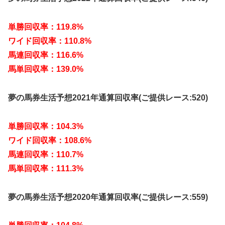
単勝回収率：119.8%
ワイド回収率：110.8%
馬連回収率：116.6%
馬単回収率：139.0%
夢の馬券生活予想2021年通算回収率(ご提供レース:520)
単勝回収率：104.3%
ワイド回収率：108.6%
馬連回収率：110.7%
馬単回収率：111.3%
夢の馬券生活予想2020年通算回収率(ご提供レース:559)