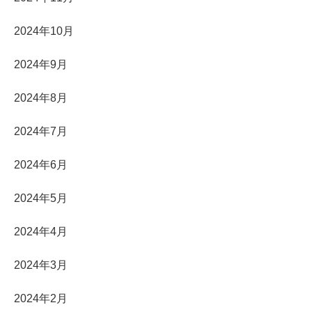
2024年10月
2024年9月
2024年8月
2024年7月
2024年6月
2024年5月
2024年4月
2024年3月
2024年2月