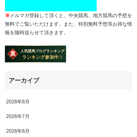
※
メルマガ登録して頂くと、中央競馬、地方競馬の予想を
無料でご覧いただけます。また、特別無料予想等お得な情
報を随時送らせて頂きます。
アーカイブ
2026年8月
2026年7月
2026年6月