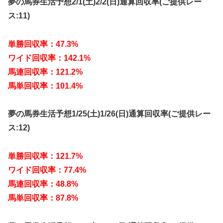
夢の馬券生活予想2/1(土)2/2(日)通算回収率(ご提供レー
ス:11)
単勝回収率：47.3%
ワイド回収率：142.1%
馬連回収率：121.2%
馬単回収率：101.4%
夢の馬券生活予想1/25(土)1/26(日)通算回収率(ご提供レー
ス:12)
単勝回収率：121.7%
ワイド回収率：77.4%
馬連回収率：48.8%
馬単回収率：87.8%