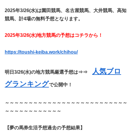
2025年3/26(水)は園田競馬、名古屋競馬、大井競馬、高知
競馬、計4場の無料予想となります。
2025年3/26(水)地方競馬の予想はコチラから！
https://toushi-keiba.work/chihou/
人気ブロ
明日3/26(水)の地方競馬厳選予想は⇒⇒
グランキング
で公開中！
～～～～～～～～～～～～～～～～～～～～～～～～～～
～～～～～～～～～～～～
【夢の馬券生活予想過去の予想結果】