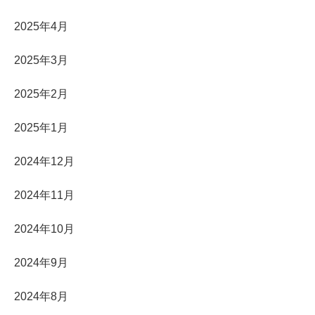
2025年4月
2025年3月
2025年2月
2025年1月
2024年12月
2024年11月
2024年10月
2024年9月
2024年8月