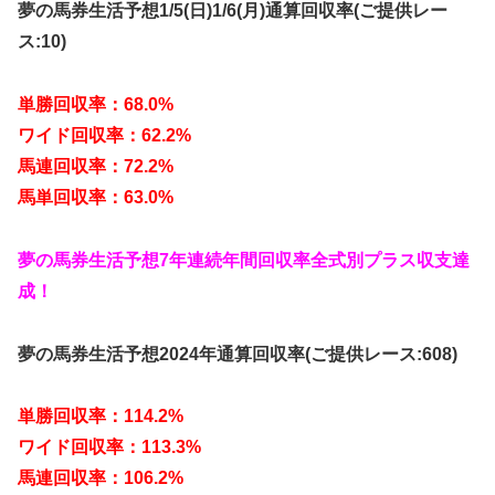
夢の馬券生活予想1/5(日)1/6(月)通算回収率(ご提供レー
ス:10)
単勝回収率：68.0%
ワイド回収率：62.2%
馬連回収率：72.2%
馬単回収率：63.0%
夢の馬券生活予想7年連続年間回収率全式別プラス収支達
成！
夢の馬券生活予想2024年通算回収率(ご提供レース:608)
単勝回収率：114.2%
ワイド回収率：113.3%
馬連回収率：106.2%