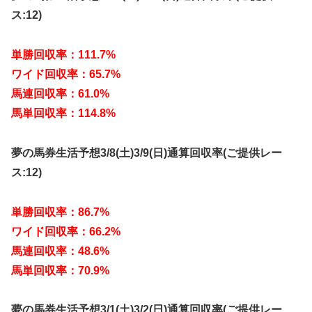
ス:12)
単勝回収率：111.7%
ワイド回収率：65.7%
馬連回収率：61.0%
馬単回収率：114.8%
夢の馬券生活予想3/8(土)3/9(日)通算回収率(ご提供レー
ス:12)
単勝回収率：86.7%
ワイド回収率：66.2%
馬連回収率：48.6%
馬単回収率：70.9%
夢の馬券生活予想3/1(土)3/2(日)通算回収率(ご提供レー