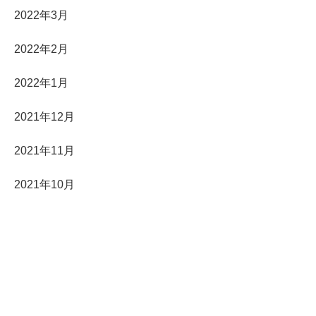
2022年3月
2022年2月
2022年1月
2021年12月
2021年11月
2021年10月