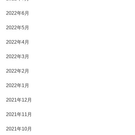
2022年6月
2022年5月
2022年4月
2022年3月
2022年2月
2022年1月
2021年12月
2021年11月
2021年10月