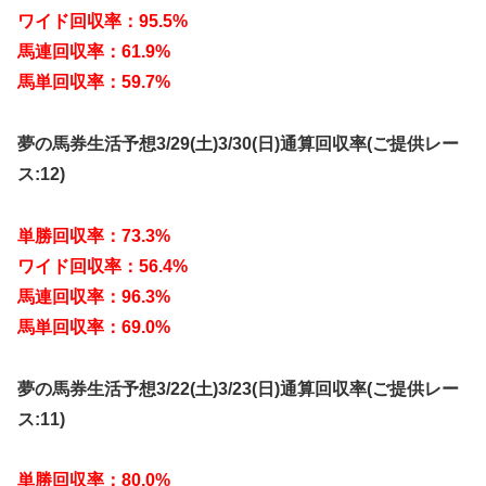
ワイド回収率：95.5%
馬連回収率：61.9%
馬単回収率：59.7%
夢の馬券生活予想3/29(土)3/30(日)通算回収率(ご提供レー
ス:12)
単勝回収率：73.3%
ワイド回収率：56.4%
馬連回収率：96.3%
馬単回収率：69.0%
夢の馬券生活予想3/22(土)3/23(日)通算回収率(ご提供レー
ス:11)
単勝回収率：80.0%