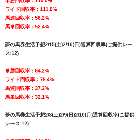
単勝回収率：110.0%
ワイド回収率：111.0%
馬連回収率：56.2%
馬単回収率：52.4%
夢の馬券生活予想2/15(土)2/16(日)通算回収率(ご提供レー
ス:12)
単勝回収率：64.2%
ワイド回収率：78.4%
馬連回収率：37.2%
馬単回収率：32.1%
夢の馬券生活予想2/8(土)2/9(日)2/10(月)通算回収率(ご提供
レース:12)