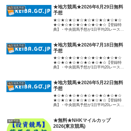
★地方競馬★2026年6月29日無料
地方競馬予想
予想
★☆★☆★☆★☆★☆★☆★☆★☆★☆
★☆★☆★☆★☆★☆★☆★☆【登録特
典】・中央競馬予想が1日平均20レース無
料提供(無制限)・ばんえいを除く地方競馬
の予想を新馬戦以外全レース無料提供(無
制限)・【夢の馬券生活予想】ご提供レー
★地方競馬★2026年7月18日無料
地方競馬予想
スの中から、...
予想
★☆★☆★☆★☆★☆★☆★☆★☆★☆
★☆★☆★☆★☆★☆★☆★☆【登録特
典】・中央競馬予想が1日平均20レース無
料提供(無制限)・ばんえいを除く地方競馬
の予想を新馬戦以外全レース無料提供(無
制限)・【夢の馬券生活予想】ご提供レー
★地方競馬★2026年5月22日無料
地方競馬予想
スの中から、...
予想
★☆★☆★☆★☆★☆★☆★☆★☆★☆
★☆★☆★☆★☆★☆★☆★☆【登録特
典】・中央競馬予想が1日平均20レース無
料提供(無制限)・ばんえいを除く地方競馬
の予想を新馬戦以外全レース無料提供(無
制限)・【夢の馬券生活予想】ご提供レー
★無料★NHKマイルカップ
無料予想
スの中から、...
2026(東京競馬)