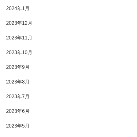
2024年1月
2023年12月
2023年11月
2023年10月
2023年9月
2023年8月
2023年7月
2023年6月
2023年5月