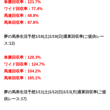
単勝回収率：121.7%
ワイド回収率：77.4%
馬連回収率：48.8%
馬単回収率：87.8%
夢の馬券生活予想1/18(土)1/19(日)通算回収率(ご提供レー
ス:12)
単勝回収率：128.3%
ワイド回収率：124.7%
馬連回収率：104.2%
馬単回収率：165.1%
夢の馬券生活予想1/11(土)1/12(日)1/13(月)通算回収率(ご提
供レース:17)