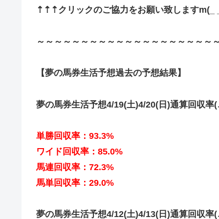
⇡⇡⇡クリックのご協力をお願い致しますm(_ _
～～～～～～～～～～～～～～～～～～～～
【夢の馬券生活予想過去の予想結果】
夢の馬券生活予想4/19(土)4/20(日)通算回収率
単勝回収率：93.3%
ワイド回収率：85.0%
馬連回収率：72.3%
馬単回収率：29.0%
夢の馬券生活予想4/12(土)4/13(日)通算回収率