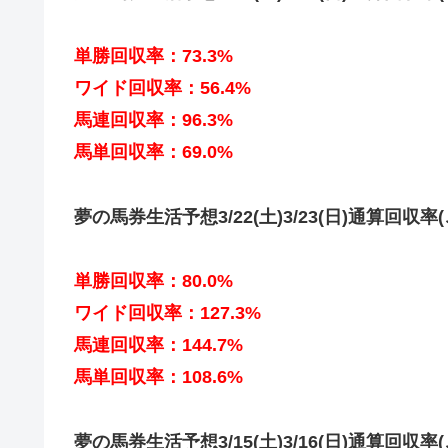
単勝回収率：73.3%
ワイド回収率：56.4%
馬連回収率：96.3%
馬単回収率：69.0%
夢の馬券生活予想3/22(土)3/23(日)通算回収率
単勝回収率：80.0%
ワイド回収率：127.3%
馬連回収率：144.7%
馬単回収率：108.6%
夢の馬券生活予想3/15(土)3/16(日)通算回収率