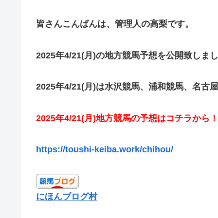
皆さんこんばんは、管理人の高梨です。
2025年4/21(月)の地方競馬予想を公開致しまし
2025年4/21(月)は水沢競馬、浦和競馬、
2025年4/21(月)地方競馬の予想はコチラから
https://toushi-keiba.work/chihou/
にほんブログ村