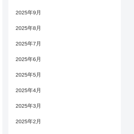
2025年9月
2025年8月
2025年7月
2025年6月
2025年5月
2025年4月
2025年3月
2025年2月