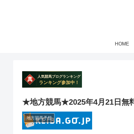
HOME
★地方競馬★2025年4月21日無
地方競馬予想