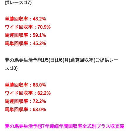
供レース:17)
単勝回収率：48.2%
ワイド回収率：70.9%
馬連回収率：59.1%
馬単回収率：45.2%
夢の馬券生活予想1/5(日)1/6(月)通算回収率(ご提供レー
ス:10)
単勝回収率：68.0%
ワイド回収率：62.2%
馬連回収率：72.2%
馬単回収率：63.0%
夢の馬券生活予想7年連続年間回収率全式別プラス収支達