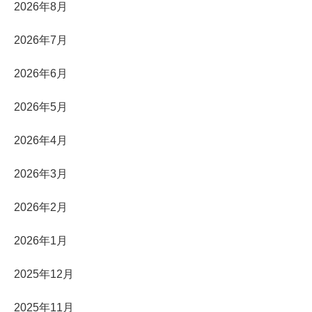
2026年8月
2026年7月
2026年6月
2026年5月
2026年4月
2026年3月
2026年2月
2026年1月
2025年12月
2025年11月