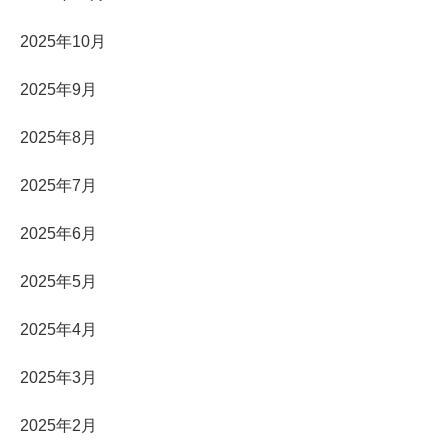
2025年10月
2025年9月
2025年8月
2025年7月
2025年6月
2025年5月
2025年4月
2025年3月
2025年2月