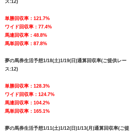
ス:12)
単勝回収率：121.7%
ワイド回収率：77.4%
馬連回収率：48.8%
馬単回収率：87.8%
夢の馬券生活予想1/18(土)1/19(日)通算回収率(ご提供レー
ス:12)
単勝回収率：128.3%
ワイド回収率：124.7%
馬連回収率：104.2%
馬単回収率：165.1%
夢の馬券生活予想1/11(土)1/12(日)1/13(月)通算回収率(ご提