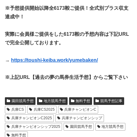
※予想提供開始以降全6173鞍ご提供！全式別プラス収支
達成中！
実際に会員様ご提供をした6173鞍の予想内容は下記URL
で完全公開しております。
→
https://toushi-keiba.work/yumebaken/
※上記URL【過去の夢の馬券生活予想】からご覧下さい
園田競馬予想
地方競馬予想
無料予想
競馬予想記事
兵庫CS
兵庫CS2025
兵庫チャンピオンC
兵庫チャンピオンC2025
兵庫チャンピオンシップ
兵庫チャンピオンシップ2025
園田競馬予想
地方競馬予想
無料予想