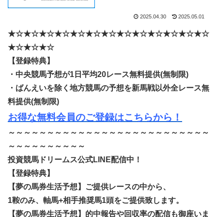
2025.04.30
2025.05.01
★☆★☆★☆★☆★☆★☆★☆★☆★☆★☆★☆★☆★☆
★☆★☆★☆
【登録特典】
・中央競馬予想が1日平均20レース無料提供(無制限)
・ばんえいを除く地方競馬の予想を新馬戦以外全レース無
料提供(無制限)
お得な無料会員のご登録はこちらから！
～～～～～～～～～～～～～～～～～～～～～～～～～～
～～～～～～～～～～
投資競馬ドリームス公式LINE配信中！
【登録特典】
【夢の馬券生活予想】ご提供レースの中から、
1鞍のみ、軸馬+相手推奨馬1頭をご提供致します。
【夢の馬券生活予想】的中報告や回収率の配信も御座いま