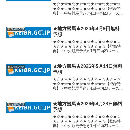
★☆★☆★☆★☆★☆★☆★☆★☆★☆
★☆★☆★☆★☆★☆★☆★☆【登録特
典】・中央競馬予想が1日平均20レース無
料提供(無制限)・ばんえいを除く地方競馬
の予想を新馬戦以外全レース無料提供(無
制限)・【夢の馬券生活予想】ご提供レー
★地方競馬★2026年4月9日無料
地方競馬予想
スの中から、...
予想
★☆★☆★☆★☆★☆★☆★☆★☆★☆
★☆★☆★☆★☆★☆★☆★☆【登録特
典】・中央競馬予想が1日平均20レース無
料提供(無制限)・ばんえいを除く地方競馬
の予想を新馬戦以外全レース無料提供(無
制限)・【夢の馬券生活予想】ご提供レー
★地方競馬★2026年5月14日無料
地方競馬予想
スの中から、...
予想
★☆★☆★☆★☆★☆★☆★☆★☆★☆
★☆★☆★☆★☆★☆★☆★☆【登録特
典】・中央競馬予想が1日平均20レース無
料提供(無制限)・ばんえいを除く地方競馬
の予想を新馬戦以外全レース無料提供(無
制限)・【夢の馬券生活予想】ご提供レー
★地方競馬★2026年4月28日無料
地方競馬予想
スの中から、...
予想
★☆★☆★☆★☆★☆★☆★☆★☆★☆
★☆★☆★☆★☆★☆★☆★☆【登録特
典】・中央競馬予想が1日平均20レース無