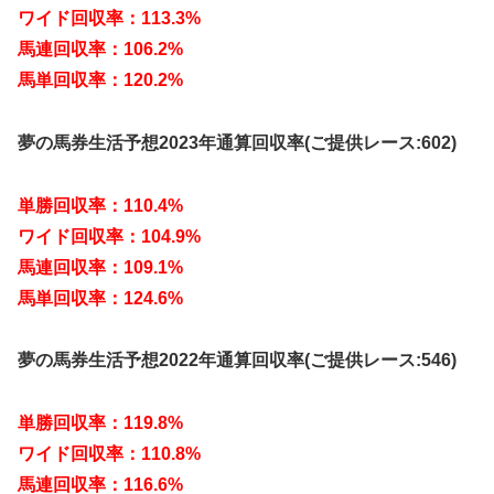
ワイド回収率：113.3%
馬連回収率：106.2%
馬単回収率：120.2%
夢の馬券生活予想2023年通算回収率(ご提供レース:602)
単勝回収率：110.4%
ワイド回収率：104.9%
馬連回収率：109.1%
馬単回収率：124.6%
夢の馬券生活予想2022年通算回収率(ご提供レース:546)
単勝回収率：119.8%
ワイド回収率：110.8%
馬連回収率：116.6%