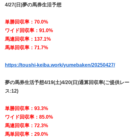
4/27(日)夢の馬券生活予想
単勝回収率：70.0%
ワイド回収率：91.0%
馬連回収率：137.1%
馬単回収率：71.7%
https://toushi-keiba.work/yumebaken/20250427/
夢の馬券生活予想4/19(土)4/20(日)通算回収率(ご提供レー
ス:12)
単勝回収率：93.3%
ワイド回収率：85.0%
馬連回収率：72.3%
馬単回収率：29.0%