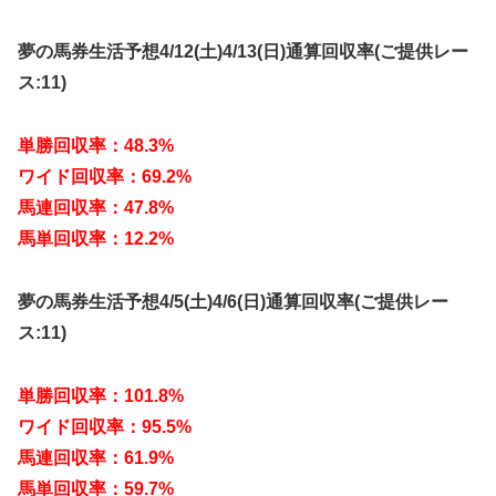
夢の馬券生活予想4/12(土)4/13(日)通算回収率(ご提供レー
ス:11)
単勝回収率：48.3%
ワイド回収率：69.2%
馬連回収率：47.8%
馬単回収率：12.2%
夢の馬券生活予想4/5(土)4/6(日)通算回収率(ご提供レー
ス:11)
単勝回収率：101.8%
ワイド回収率：95.5%
馬連回収率：61.9%
馬単回収率：59.7%