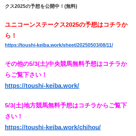
クス2025の予想を公開中！(無料)
ユニコーンステークス2025の予想はコチラか
ら！
https://toushi-keiba.work/sheet/20250503/08/11/
その他の5/3(土)中央競馬無料予想はコチラか
らご覧下さい！
https://toushi-keiba.work/
5/3(土)地方競馬無料予想はコチラからご覧下
さい！
https://toushi-keiba.work/chihou/