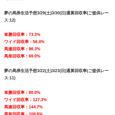
夢の馬券生活予想3/29(土)3/30(日)通算回収率(ご提供レー
ス:12)
単勝回収率：73.3%
ワイド回収率：56.4%
馬連回収率：96.3%
馬単回収率：69.0%
夢の馬券生活予想3/22(土)3/23(日)通算回収率(ご提供レー
ス:11)
単勝回収率：80.0%
ワイド回収率：127.3%
馬連回収率：144.7%
馬単回収率：108.6%