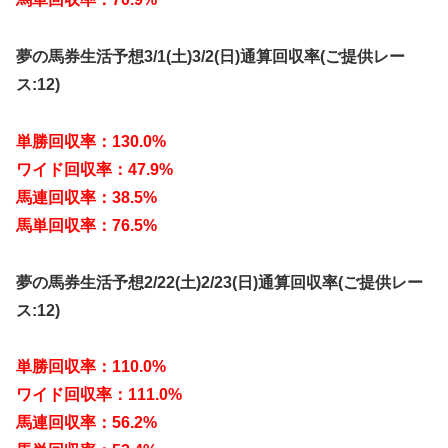
夢の馬券生活予想3/1(土)3/2(日)通算回収率(ご提供レー
ス:12)
単勝回収率：130.0%
ワイド回収率：47.9%
馬連回収率：38.5%
馬単回収率：76.5%
夢の馬券生活予想2/22(土)2/23(日)通算回収率(ご提供レー
ス:12)
単勝回収率：110.0%
ワイド回収率：111.0%
馬連回収率：56.2%