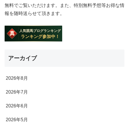
無料でご覧いただけます。また、特別無料予想等お得な情
報を随時送らせて頂きます。
アーカイブ
2026年8月
2026年7月
2026年6月
2026年5月