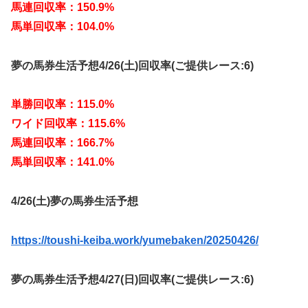
馬連回収率：150.9%
馬単回収率：104.0%
夢の馬券生活予想4/26(土)回収率(ご提供レース:6)
単勝回収率：115.0%
ワイド回収率：115.6%
馬連回収率：166.7%
馬単回収率：141.0%
4/26(土)夢の馬券生活予想
https://toushi-keiba.work/yumebaken/20250426/
夢の馬券生活予想4/27(日)回収率(ご提供レース:6)