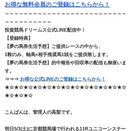
お得な無料会員のご登録はこちらから！
～～～～～～～～～～～～～～～～～～～～～～～～～～
～～～～～～～～～～
投資競馬ドリームス公式LINE配信中！
【登録特典】
【夢の馬券生活予想】ご提供レースの中から、
1鞍のみ、軸馬+相手推奨馬1頭をご提供致します。
【夢の馬券生活予想】的中報告や回収率の配信も御座いま
す。
⇒⇒⇒
お得な公式LINEのご登録はこちらから！
★☆★☆★☆★☆★☆★☆★☆★☆★☆★☆★☆★☆★☆
★☆★☆★☆
こんばんは、管理人の高梨です。
明日5/3(土)に京都競馬場で行われる11Rユニコーンステー