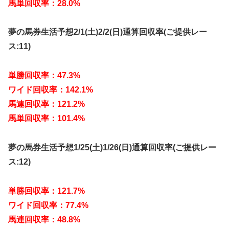
馬単回収率：28.0%
夢の馬券生活予想2/1(土)2/2(日)通算回収率(ご提供レー
ス:11)
単勝回収率：47.3%
ワイド回収率：142.1%
馬連回収率：121.2%
馬単回収率：101.4%
夢の馬券生活予想1/25(土)1/26(日)通算回収率(ご提供レー
ス:12)
単勝回収率：121.7%
ワイド回収率：77.4%
馬連回収率：48.8%