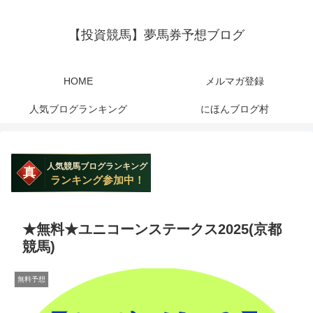
【投資競馬】夢馬券予想ブログ
HOME
メルマガ登録
人気ブログランキング
にほんブログ村
★無料★ユニコーンステークス2025(京都
競馬)
無料予想