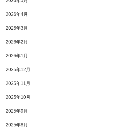
2026年5月
2026年4月
2026年3月
2026年2月
2026年1月
2025年12月
2025年11月
2025年10月
2025年9月
2025年8月