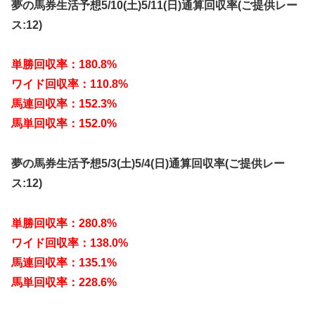
夢の馬券生活予想5/10(土)5/11(日)通算回収率(ご提供レー
ス:12)
単勝回収率：180.8%
ワイド回収率：110.8%
馬連回収率：152.3%
馬単回収率：152.0%
夢の馬券生活予想5/3(土)5/4(日)通算回収率(ご提供レー
ス:12)
単勝回収率：280.8%
ワイド回収率：138.0%
馬連回収率：135.1%
馬単回収率：228.6%