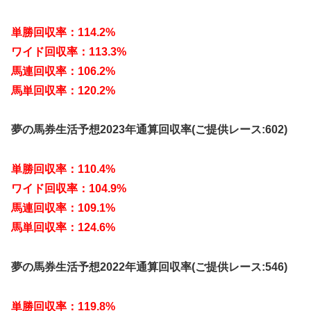
単勝回収率：114.2%
ワイド回収率：113.3%
馬連回収率：106.2%
馬単回収率：120.2%
夢の馬券生活予想2023年通算回収率(ご提供レース:602)
単勝回収率：110.4%
ワイド回収率：104.9%
馬連回収率：109.1%
馬単回収率：124.6%
夢の馬券生活予想2022年通算回収率(ご提供レース:546)
単勝回収率：119.8%