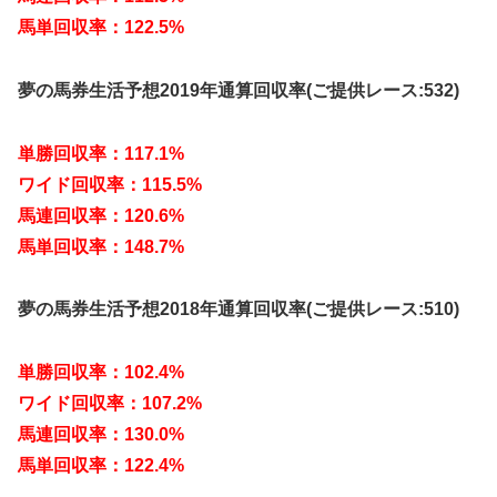
馬単回収率：122.5%
夢の馬券生活予想2019年通算回収率(ご提供レース:532)
単勝回収率：117.1%
ワイド回収率：115.5%
馬連回収率：120.6%
馬単回収率：148.7%
夢の馬券生活予想2018年通算回収率(ご提供レース:510)
単勝回収率：102.4%
ワイド回収率：107.2%
馬連回収率：130.0%
馬単回収率：122.4%