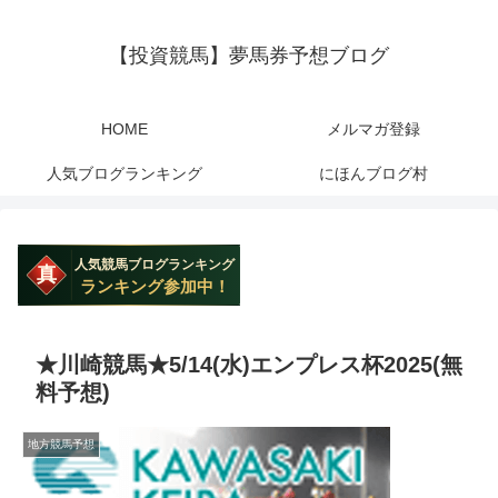
【投資競馬】夢馬券予想ブログ
HOME
メルマガ登録
人気ブログランキング
にほんブログ村
★川崎競馬★5/14(水)エンプレス杯2025(無
料予想)
地方競馬予想