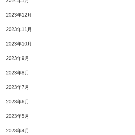
2024年1月
2023年12月
2023年11月
2023年10月
2023年9月
2023年8月
2023年7月
2023年6月
2023年5月
2023年4月