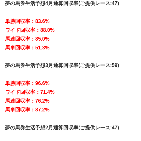
夢の馬券生活予想4月通算回収率(ご提供レース:47)
単勝回収率：83.6%
ワイド回収率：88.0%
馬連回収率：85.0%
馬単回収率：51.3%
夢の馬券生活予想3月通算回収率(ご提供レース:59)
単勝回収率：96.6%
ワイド回収率：71.4%
馬連回収率：76.2%
馬単回収率：87.2%
夢の馬券生活予想2月通算回収率(ご提供レース:47)