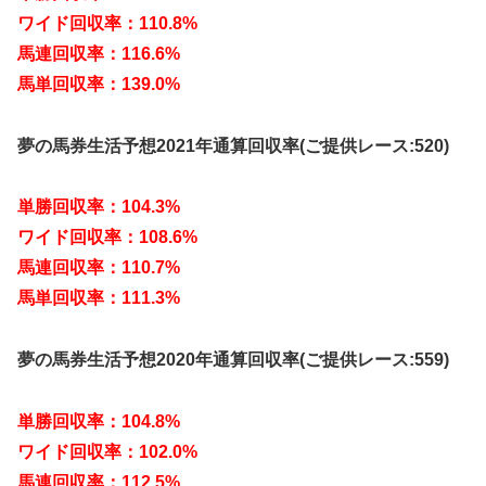
ワイド回収率：110.8%
馬連回収率：116.6%
馬単回収率：139.0%
夢の馬券生活予想2021年通算回収率(ご提供レース:520)
単勝回収率：104.3%
ワイド回収率：108.6%
馬連回収率：110.7%
馬単回収率：111.3%
夢の馬券生活予想2020年通算回収率(ご提供レース:559)
単勝回収率：104.8%
ワイド回収率：102.0%
馬連回収率：112.5%