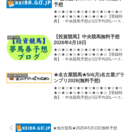
スの中から、...
予想
★☆★☆★☆★☆★☆★☆★☆★☆★☆
★☆★☆★☆★☆★☆★☆★☆【登録特
典】・中央競馬予想が1日平均20レース無
料提供(無制限)・ばんえいを除く地方競馬
の予想を新馬戦以外全レース無料提供(無
制限)・【夢の馬券生活予想】ご提供レー
【投資競馬】中央競馬無料予想
無料予想
スの中から、...
2026年4月18日
★☆★☆★☆★☆★☆★☆★☆★☆★☆
★☆★☆★☆★☆★☆★☆★☆【登録特
典】・中央競馬予想が1日平均20レース無
料提供(無制限)・ばんえいを除く地方競馬
の予想を新馬戦以外全レース無料提供(無
制限)・【夢の馬券生活予想】ご提供レー
★名古屋競馬★5/4(月)名古屋グラ
名古屋競馬予想
スの中から、...
ンプリ2026(無料予想)
★☆★☆★☆★☆★☆★☆★☆★☆★☆
★☆★☆★☆★☆★☆★☆★☆【登録特
典】・中央競馬予想が1日平均20レース無
料提供(無制限)・ばんえいを除く地方競馬
の予想を新馬戦以外全レース無料提供(無
制限)・【夢の馬券生活予想】ご提供レー
スの中から、...
★地方競馬★2025年5月13日無料予想