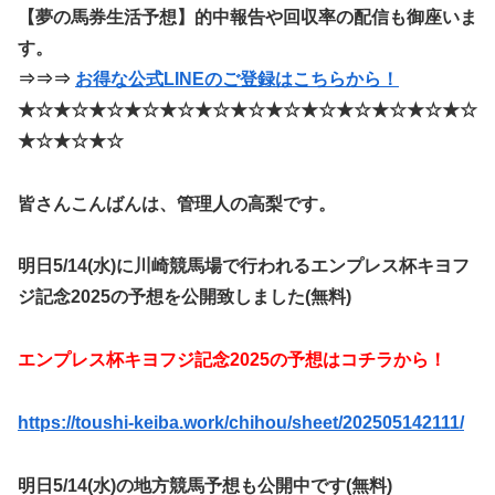
【夢の馬券生活予想】的中報告や回収率の配信も御座いま
す。
⇒⇒⇒
お得な公式LINEのご登録はこちらから！
★☆★☆★☆★☆★☆★☆★☆★☆★☆★☆★☆★☆★☆
★☆★☆★☆
皆さんこんばんは、管理人の高梨です。
明日5/14(水)に川崎競馬場で行われるエンプレス杯キヨフ
ジ記念2025の予想を公開致しました(無料)
エンプレス杯キヨフジ記念2025の予想はコチラから！
https://toushi-keiba.work/chihou/sheet/202505142111/
明日5/14(水)の地方競馬予想も公開中です(無料)