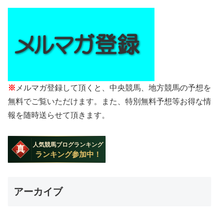
※
メルマガ登録して頂くと、中央競馬、地方競馬の予想を
無料でご覧いただけます。また、特別無料予想等お得な情
報を随時送らせて頂きます。
アーカイブ