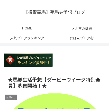
【投資競馬】夢馬券予想ブログ
HOME
メルマガ登録
人気ブログランキング
にほんブログ村
★馬券生活予想【ダービーウイーク特別会
員】募集開始！★
お知らせ