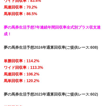
ワイド回収率：83.4%
馬連回収率：70.2%
馬単回収率：86.5%
夢の馬券生活予想7年連続年間回収率全式別プラス収支達
成！
夢の馬券生活予想2024年通算回収率(ご提供レース:608)
単勝回収率：114.2%
ワイド回収率：113.3%
馬連回収率：106.2%
馬単回収率：120.2%
夢の馬券生活予想2023年通算回収率(ご提供レース:602)