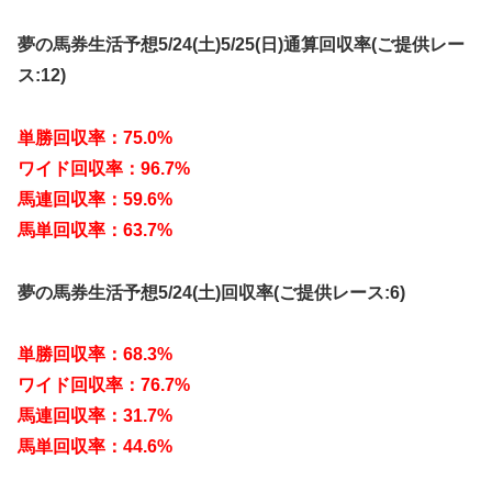
夢の馬券生活予想5/24(土)5/25(日)通算回収率(ご提供レー
ス:12)
単勝回収率：75.0%
ワイド回収率：96.7%
馬連回収率：59.6%
馬単回収率：63.7%
夢の馬券生活予想5/24(土)回収率(ご提供レース:6)
単勝回収率：68.3%
ワイド回収率：76.7%
馬連回収率：31.7%
馬単回収率：44.6%