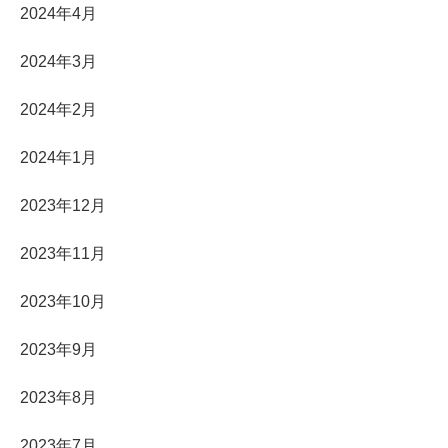
2024年4月
2024年3月
2024年2月
2024年1月
2023年12月
2023年11月
2023年10月
2023年9月
2023年8月
2023年7月