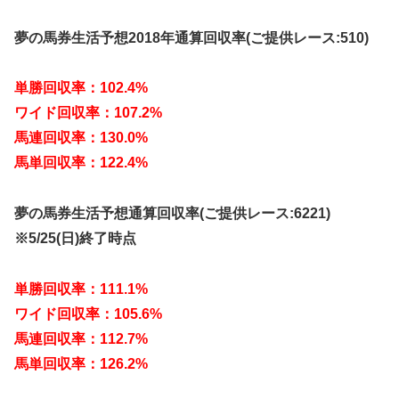
夢の馬券生活予想2018年通算回収率(ご提供レース:510)
単勝回収率：102.4%
ワイド回収率：107.2%
馬連回収率：130.0%
馬単回収率：122.4%
夢の馬券生活予想通算回収率(ご提供レース:6221)
※5/25(日)終了時点
単勝回収率：111.1%
ワイド回収率：105.6%
馬連回収率：112.7%
馬単回収率：126.2%