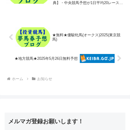
典】・中央競馬予想が1日平均20レース無
料提供(無制限)・ばんえいを除く地方競馬
の予想を新馬戦以外全レース無料提供(無
制限)・【夢の馬券生活予想】ご提供レー
スの中から、...
★無料★優駿牝馬(オークス)2025(東京競
馬)
★地方競馬★2025年5月26日無料予想
ホーム
お知らせ
メルマガ登録お願いします！