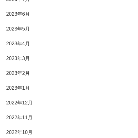
2023年6月
2023年5月
2023年4月
2023年3月
2023年2月
2023年1月
2022年12月
2022年11月
2022年10月