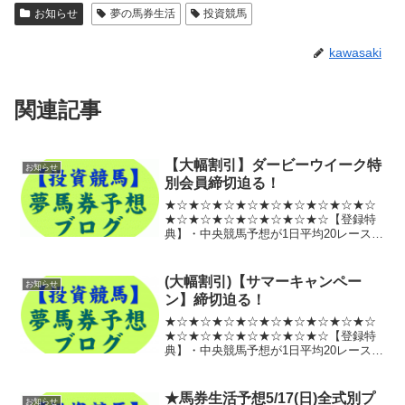
お知らせ
夢の馬券生活
投資競馬
kawasaki
関連記事
【大幅割引】ダービーウイーク特
お知らせ
別会員締切迫る！
★☆★☆★☆★☆★☆★☆★☆★☆★☆
★☆★☆★☆★☆★☆★☆★☆【登録特
典】・中央競馬予想が1日平均20レース無
料提供(無制限)・ばんえいを除く地方競馬
の予想を新馬戦以外全レース無料提供(無
制限)・【夢の馬券生活予想】ご提供レー
(大幅割引)【サマーキャンペー
お知らせ
スの中から、...
ン】締切迫る！
★☆★☆★☆★☆★☆★☆★☆★☆★☆
★☆★☆★☆★☆★☆★☆★☆【登録特
典】・中央競馬予想が1日平均20レース無
料提供(無制限)・ばんえいを除く地方競馬
の予想を新馬戦以外全レース無料提供(無
制限)・【夢の馬券生活予想】ご提供レー
★馬券生活予想5/17(日)全式別プ
お知らせ