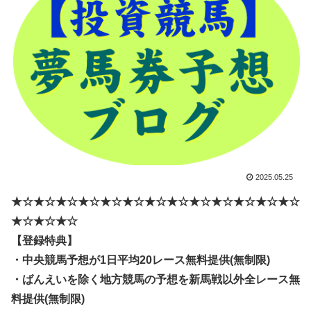
2025.05.25
★☆★☆★☆★☆★☆★☆★☆★☆★☆★☆★☆★☆★☆
★☆★☆★☆
【登録特典】
・中央競馬予想が1日平均20レース無料提供(無制限)
・ばんえいを除く地方競馬の予想を新馬戦以外全レース無
料提供(無制限)