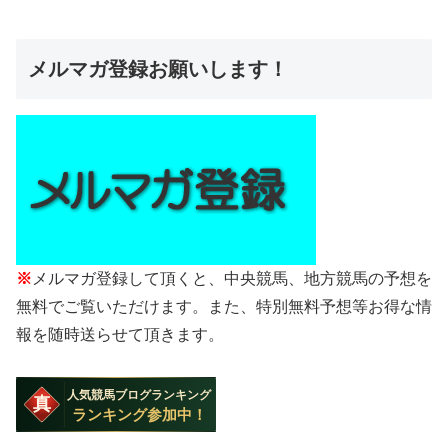
メルマガ登録お願いします！
※
メルマガ登録して頂くと、中央競馬、地方競馬の予想を
無料でご覧いただけます。また、特別無料予想等お得な情
報を随時送らせて頂きます。