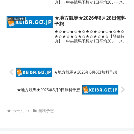
典】・中央競馬予想が1日平均20レース無
料提供(無制限)・ばんえいを除く地方競馬
の予想を新馬戦以外全レース無料提供(無
制限)・【夢の馬券生活予想】ご提供レー
★地方競馬★2026年6月28日無料
地方競馬予想
スの中から、...
予想
★☆★☆★☆★☆★☆★☆★☆★☆★☆
★☆★☆★☆★☆★☆★☆★☆【登録特
典】・中央競馬予想が1日平均20レース無
料提供(無制限)・ばんえいを除く地方競馬
の予想を新馬戦以外全レース無料提供(無
制限)・【夢の馬券生活予想】ご提供レー
スの中から、...
★地方競馬★2025年6月8日無料予想
★地方競馬★2025年6月9日無料予想
ホーム
無料予想