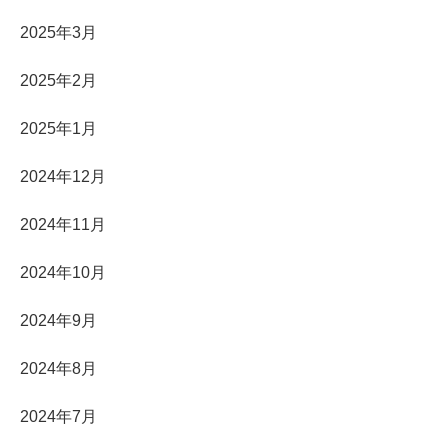
2025年3月
2025年2月
2025年1月
2024年12月
2024年11月
2024年10月
2024年9月
2024年8月
2024年7月