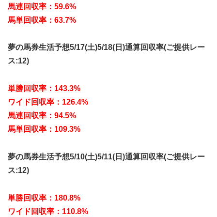
馬連回収率：59.6%
馬単回収率：63.7%
夢の馬券生活予想5/17(土)5/18(日)通算回収率(ご提供レー
ス:12)
単勝回収率：143.3%
ワイド回収率：126.4%
馬連回収率：94.5%
馬単回収率：109.3%
夢の馬券生活予想5/10(土)5/11(日)通算回収率(ご提供レー
ス:12)
単勝回収率：180.8%
ワイド回収率：110.8%