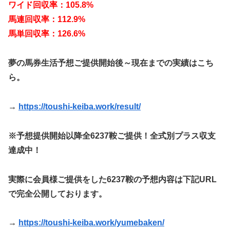
ワイド回収率：105.8%
馬連回収率：112.9%
馬単回収率：126.6%
夢の馬券生活予想ご提供開始後～現在までの実績はこち
ら。
→
https://toushi-keiba.work/result/
※予想提供開始以降全6237鞍ご提供！全式別プラス収支
達成中！
実際に会員様ご提供をした6237鞍の予想内容は下記URL
で完全公開しております。
→
https://toushi-keiba.work/yumebaken/