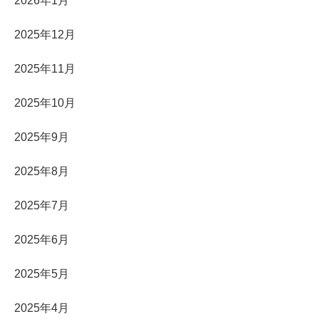
2026年1月
2025年12月
2025年11月
2025年10月
2025年9月
2025年8月
2025年7月
2025年6月
2025年5月
2025年4月