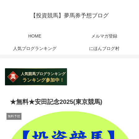
【投資競馬】夢馬券予想ブログ
HOME
メルマガ登録
人気ブログランキング
にほんブログ村
★無料★安田記念2025(東京競馬)
無料予想