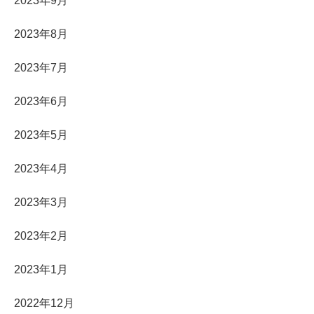
2023年9月
2023年8月
2023年7月
2023年6月
2023年5月
2023年4月
2023年3月
2023年2月
2023年1月
2022年12月