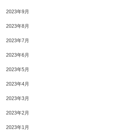
2023年9月
2023年8月
2023年7月
2023年6月
2023年5月
2023年4月
2023年3月
2023年2月
2023年1月