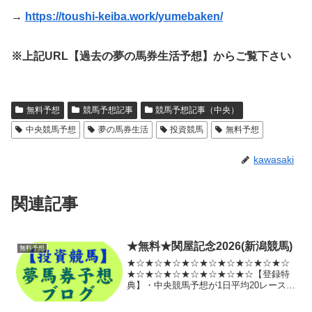
→
https://toushi-keiba.work/yumebaken/
※上記URL【過去の夢の馬券生活予想】からご覧下さい
無料予想
競馬予想記事
競馬予想記事（中央）
中央競馬予想
夢の馬券生活
投資競馬
無料予想
kawasaki
関連記事
★無料★関屋記念2026(新潟競馬)
無料予想
★☆★☆★☆★☆★☆★☆★☆★☆★☆
★☆★☆★☆★☆★☆★☆★☆【登録特
典】・中央競馬予想が1日平均20レース無
料提供(無制限)・ばんえいを除く地方競馬
の予想を新馬戦以外全レース無料提供(無