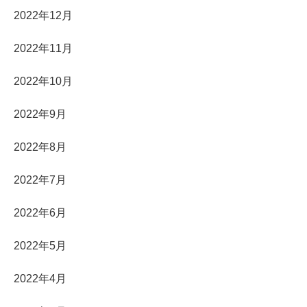
2022年12月
2022年11月
2022年10月
2022年9月
2022年8月
2022年7月
2022年6月
2022年5月
2022年4月