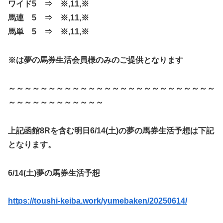
ワイド5 ⇒ ※,11,※
馬連 5 ⇒ ※,11,※
馬単 5 ⇒ ※,11,※
※は夢の馬券生活会員様のみのご提供となります
～～～～～～～～～～～～～～～～～～～～～～～～～～
～～～～～～～～～～～～
上記函館8Rを含む明日6/14(土)の夢の馬券生活予想は下記
となります。
6/14(土)夢の馬券生活予想
https://toushi-keiba.work/yumebaken/20250614/