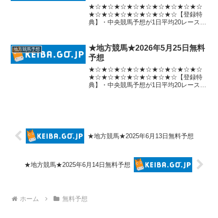
★☆★☆★☆★☆★☆★☆★☆★☆★☆
★☆★☆★☆★☆★☆★☆★☆【登録特
典】・中央競馬予想が1日平均20レース無
料提供(無制限)・ばんえいを除く地方競馬
の予想を新馬戦以外全レース無料提供(無
制限)・【夢の馬券生活予想】ご提供レー
★地方競馬★2026年5月25日無料
地方競馬予想
スの中から、...
予想
★☆★☆★☆★☆★☆★☆★☆★☆★☆
★☆★☆★☆★☆★☆★☆★☆【登録特
典】・中央競馬予想が1日平均20レース無
料提供(無制限)・ばんえいを除く地方競馬
の予想を新馬戦以外全レース無料提供(無
制限)・【夢の馬券生活予想】ご提供レー
スの中から、...
★地方競馬★2025年6月13日無料予想
★地方競馬★2025年6月14日無料予想
ホーム
無料予想