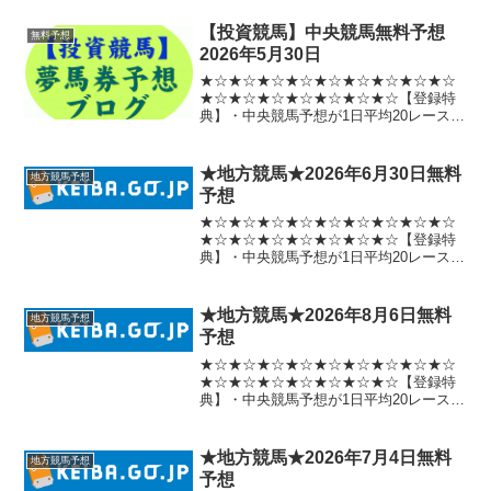
制限)・【夢の馬券生活予想】ご提供レー
スの中から、...
【投資競馬】中央競馬無料予想
無料予想
2026年5月30日
★☆★☆★☆★☆★☆★☆★☆★☆★☆
★☆★☆★☆★☆★☆★☆★☆【登録特
典】・中央競馬予想が1日平均20レース無
料提供(無制限)・ばんえいを除く地方競馬
の予想を新馬戦以外全レース無料提供(無
制限)・【夢の馬券生活予想】ご提供レー
★地方競馬★2026年6月30日無料
地方競馬予想
スの中から、...
予想
★☆★☆★☆★☆★☆★☆★☆★☆★☆
★☆★☆★☆★☆★☆★☆★☆【登録特
典】・中央競馬予想が1日平均20レース無
料提供(無制限)・ばんえいを除く地方競馬
の予想を新馬戦以外全レース無料提供(無
制限)・【夢の馬券生活予想】ご提供レー
★地方競馬★2026年8月6日無料
地方競馬予想
スの中から、...
予想
★☆★☆★☆★☆★☆★☆★☆★☆★☆
★☆★☆★☆★☆★☆★☆★☆【登録特
典】・中央競馬予想が1日平均20レース無
料提供(無制限)・ばんえいを除く地方競馬
の予想を新馬戦以外全レース無料提供(無
制限)・【夢の馬券生活予想】ご提供レー
★地方競馬★2026年7月4日無料
地方競馬予想
スの中から、...
予想