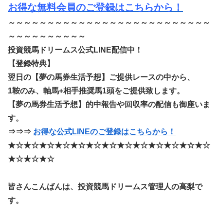
お得な無料会員のご登録はこちらから！
～～～～～～～～～～～～～～～～～～～～～～～～～～
～～～～～～～～～～
投資競馬ドリームス公式LINE配信中！
【登録特典】
翌日の【夢の馬券生活予想】ご提供レースの中から、
1鞍のみ、軸馬+相手推奨馬1頭をご提供致します。
【夢の馬券生活予想】的中報告や回収率の配信も御座いま
す。
⇒⇒⇒
お得な公式LINEのご登録はこちらから！
★☆★☆★☆★☆★☆★☆★☆★☆★☆★☆★☆★☆★☆
★☆★☆★☆
皆さんこんばんは、投資競馬ドリームス管理人の高梨で
す。