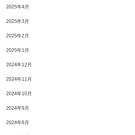
2025年4月
2025年3月
2025年2月
2025年1月
2024年12月
2024年11月
2024年10月
2024年9月
2024年8月