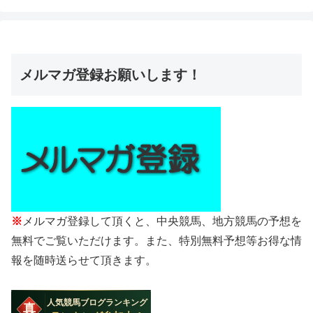
メルマガ登録お願いします！
※
メルマガ登録して頂くと、中央競馬、地方競馬の予想を
無料でご覧いただけます。また、特別無料予想等お得な情
報を随時送らせて頂きます。