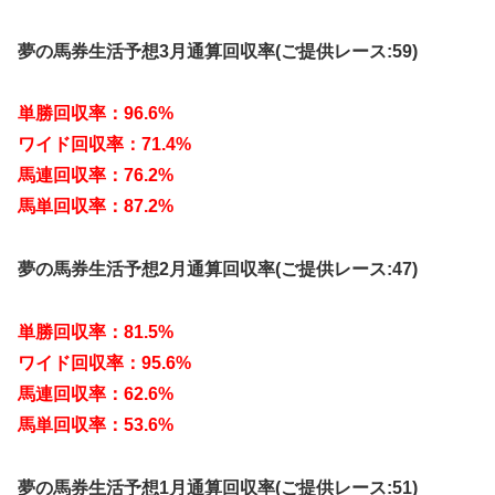
夢の馬券生活予想3月通算回収率(ご提供レース:59)
単勝回収率：96.6%
ワイド回収率：71.4%
馬連回収率：76.2%
馬単回収率：87.2%
夢の馬券生活予想2月通算回収率(ご提供レース:47)
単勝回収率：81.5%
ワイド回収率：95.6%
馬連回収率：62.6%
馬単回収率：53.6%
夢の馬券生活予想1月通算回収率(ご提供レース:51)