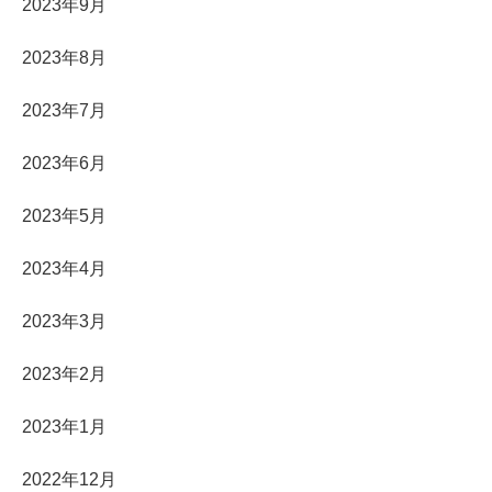
2023年9月
2023年8月
2023年7月
2023年6月
2023年5月
2023年4月
2023年3月
2023年2月
2023年1月
2022年12月