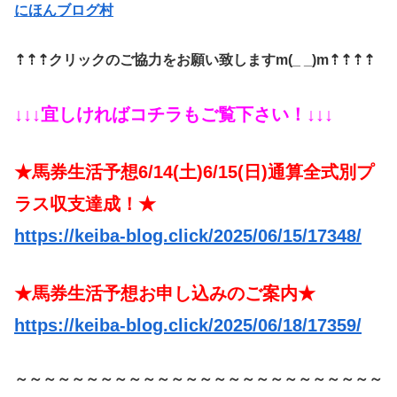
にほんブログ村
⇡⇡⇡クリックのご協力をお願い致しますm(_ _)m⇡⇡⇡⇡
↓↓↓宜しければコチラもご覧下さい！↓↓↓
★馬券生活予想6/14(土)6/15(日)通算全式別プ
ラス収支達成！★
https://keiba-blog.click/2025/06/15/17348/
★馬券生活予想お申し込みのご案内★
https://keiba-blog.click/2025/06/18/17359/
～～～～～～～～～～～～～～～～～～～～～～～～～～