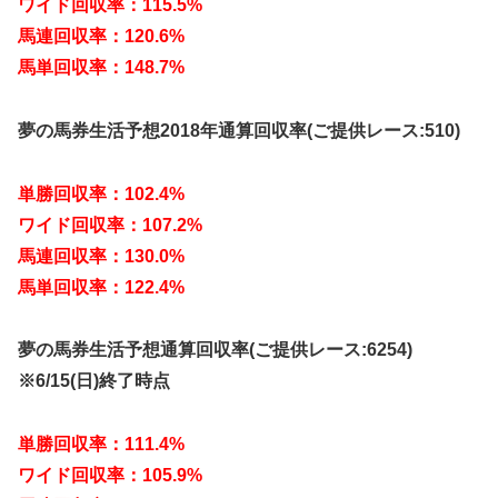
ワイド回収率：115.5%
馬連回収率：120.6%
馬単回収率：148.7%
夢の馬券生活予想2018年通算回収率(ご提供レース:510)
単勝回収率：102.4%
ワイド回収率：107.2%
馬連回収率：130.0%
馬単回収率：122.4%
夢の馬券生活予想通算回収率(ご提供レース:6254)
※6/15(日)終了時点
単勝回収率：111.4%
ワイド回収率：105.9%