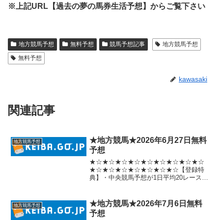
※上記URL【過去の夢の馬券生活予想】からご覧下さい
地方競馬予想
無料予想
競馬予想記事
地方競馬予想
無料予想
kawasaki
関連記事
★地方競馬★2026年6月27日無料
地方競馬予想
予想
★☆★☆★☆★☆★☆★☆★☆★☆★☆
★☆★☆★☆★☆★☆★☆★☆【登録特
典】・中央競馬予想が1日平均20レース無
料提供(無制限)・ばんえいを除く地方競馬
の予想を新馬戦以外全レース無料提供(無
制限)・【夢の馬券生活予想】ご提供レー
★地方競馬★2026年7月6日無料
地方競馬予想
スの中から、...
予想