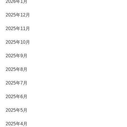
2026年1月
2025年12月
2025年11月
2025年10月
2025年9月
2025年8月
2025年7月
2025年6月
2025年5月
2025年4月