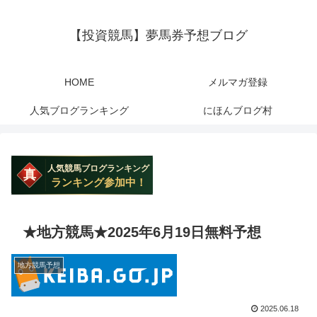
【投資競馬】夢馬券予想ブログ
HOME
メルマガ登録
人気ブログランキング
にほんブログ村
★地方競馬★2025年6月19日無料予想
地方競馬予想
2025.06.18