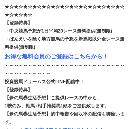
★☆★☆★☆★☆★☆★☆★☆★☆★☆★☆★☆★☆★☆
★☆★☆★☆
【登録特典】
・中央競馬予想が1日平均20レース無料提供(無制限)
・ばんえいを除く地方競馬の予想を新馬戦以外全レース無
料提供(無制限)
お得な無料会員のご登録はこちらから！
～～～～～～～～～～～～～～～～～～～～～～～～～～
～～～～～～～～～～
投資競馬ドリームス公式LINE配信中！
【登録特典】
【夢の馬券生活予想】ご提供レースの中から、
1鞍のみ、軸馬+相手推奨馬1頭をご提供致します。
【夢の馬券生活予想】的中報告や回収率の配信も御座いま
す。