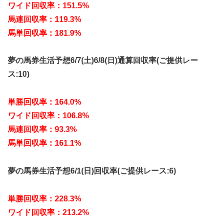
ワイド回収率：151.5%
馬連回収率：119.3%
馬単回収率：181.9%
夢の馬券生活予想6/7(土)6/8(日)通算回収率(ご提供レー
ス:10)
単勝回収率：164.0%
ワイド回収率：106.8%
馬連回収率：93.3%
馬単回収率：161.1%
夢の馬券生活予想6/1(日)回収率(ご提供レース:6)
単勝回収率：228.3%
ワイド回収率：213.2%