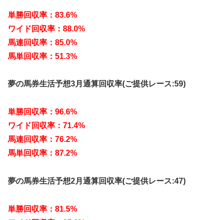
単勝回収率：83.6%
ワイド回収率：88.0%
馬連回収率：85.0%
馬単回収率：51.3%
夢の馬券生活予想3月通算回収率(ご提供レース:59)
単勝回収率：96.6%
ワイド回収率：71.4%
馬連回収率：76.2%
馬単回収率：87.2%
夢の馬券生活予想2月通算回収率(ご提供レース:47)
単勝回収率：81.5%