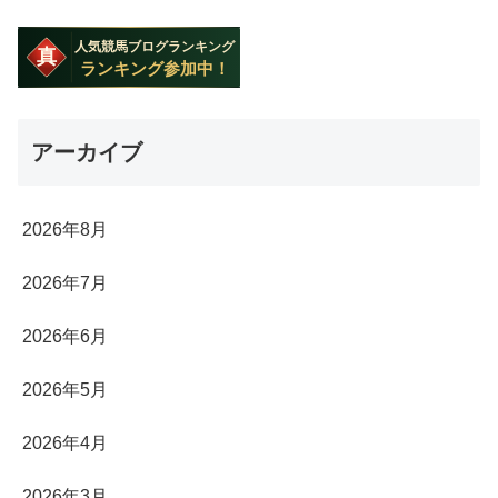
アーカイブ
2026年8月
2026年7月
2026年6月
2026年5月
2026年4月
2026年3月