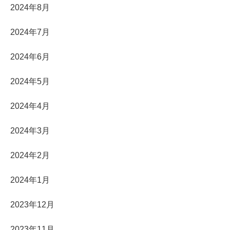
2024年8月
2024年7月
2024年6月
2024年5月
2024年4月
2024年3月
2024年2月
2024年1月
2023年12月
2023年11月