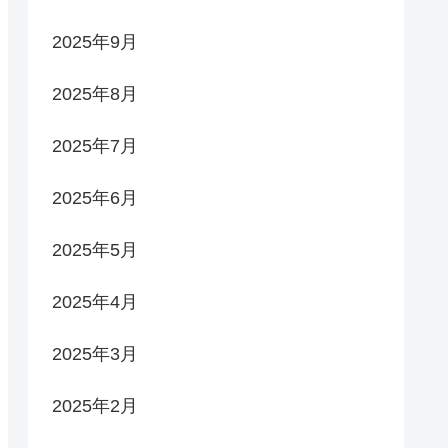
2025年9月
2025年8月
2025年7月
2025年6月
2025年5月
2025年4月
2025年3月
2025年2月