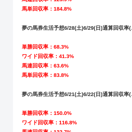
馬単回収率：184.8%
夢の馬券生活予想6/28(土)6/29(日)通算回収率
単勝回収率：68.3%
ワイド回収率：41.3%
馬連回収率：63.6%
馬単回収率：83.8%
夢の馬券生活予想6/21(土)6/22(日)通算回収率
単勝回収率：150.0%
ワイド回収率：116.8%
馬連回収率：123.7%