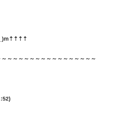
)m⇡⇡⇡⇡
～～～～～～～～～～～～～～～～～～
52)