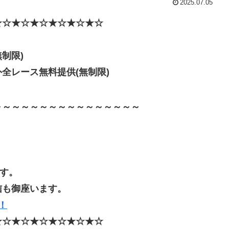
2025.07.05
★☆★☆★☆★☆★☆★☆
制限)
全レース無料提供(無制限)
～～～～～～～～～～～～～～～～
、
ます。
信も御座います。
！
★☆★☆★☆★☆★☆★☆