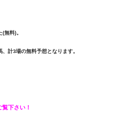
た(無料)。
知競馬、計3場の無料予想となります。
らご覧下さい！