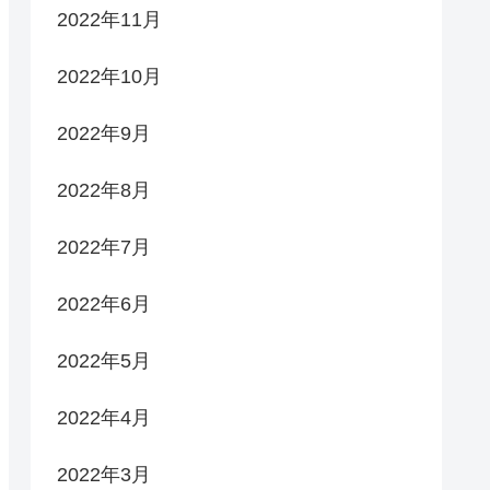
2022年11月
2022年10月
2022年9月
2022年8月
2022年7月
2022年6月
2022年5月
2022年4月
2022年3月