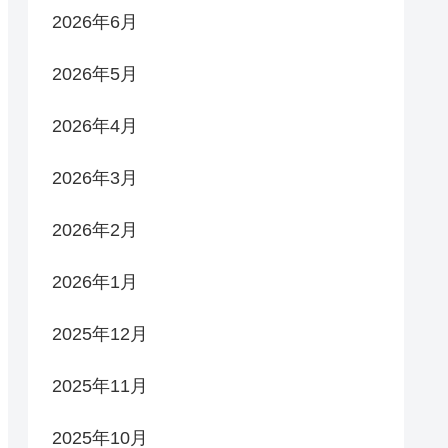
2026年6月
2026年5月
2026年4月
2026年3月
2026年2月
2026年1月
2025年12月
2025年11月
2025年10月