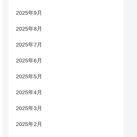
2025年9月
2025年8月
2025年7月
2025年6月
2025年5月
2025年4月
2025年3月
2025年2月