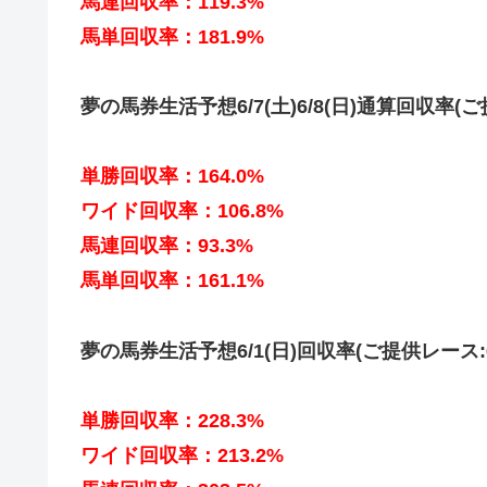
馬連回収率：119.3%
馬単回収率：181.9%
夢の馬券生活予想6/7(土)6/8(日)通算回収率(ご
単勝回収率：164.0%
ワイド回収率：106.8%
馬連回収率：93.3%
馬単回収率：161.1%
夢の馬券生活予想6/1(日)回収率(ご提供レース:
単勝回収率：228.3%
ワイド回収率：213.2%