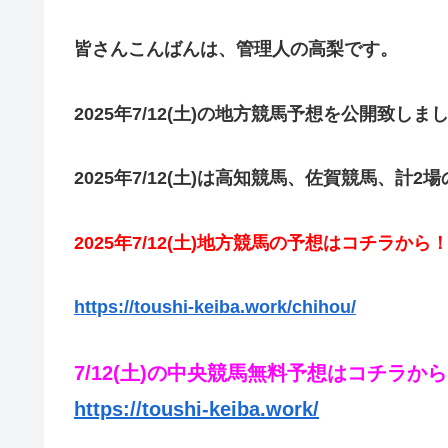
皆さんこんばんは、管理人の高梨です。
2025年7/12(土)の地方競馬予想を公開致しまし
2025年7/12(土)は高知競馬、佐賀競馬、計
2025年7/12(土)地方競馬の予想はコチラから
https://toushi-keiba.work/chihou/
7/12(土)の中央競馬無料予想はコチラか
https://toushi-keiba.work/