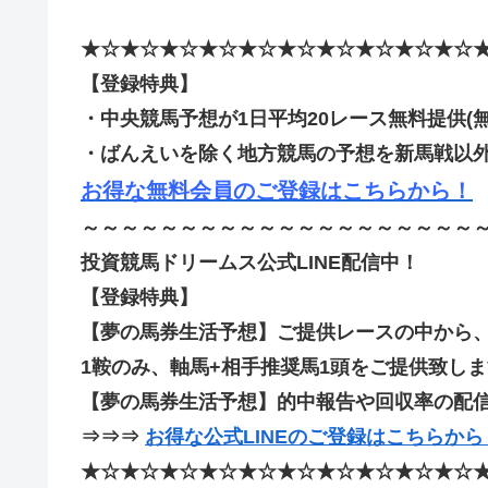
★☆★☆★☆★☆★☆★☆★☆★☆★☆★☆
【登録特典】
・中央競馬予想が1日平均20レース無料提供(無
・ばんえいを除く地方競馬の予想を新馬戦以外
お得な無料会員のご登録はこちらから！
～～～～～～～～～～～～～～～～～～～～
投資競馬ドリームス公式LINE配信中！
【登録特典】
【夢の馬券生活予想】ご提供レースの中から
1鞍のみ、軸馬+相手推奨馬1頭をご提供致し
【夢の馬券生活予想】的中報告や回収率の配
⇒⇒⇒
お得な公式LINEのご登録はこちらから
★☆★☆★☆★☆★☆★☆★☆★☆★☆★☆