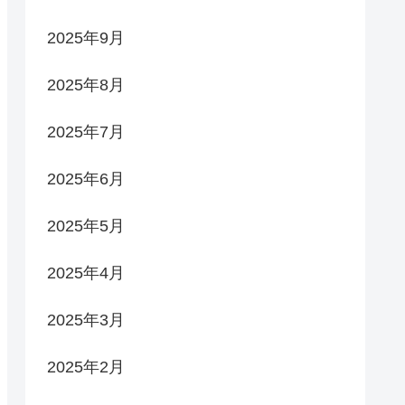
2025年9月
2025年8月
2025年7月
2025年6月
2025年5月
2025年4月
2025年3月
2025年2月