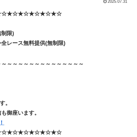
2025.07.31
★☆★☆★☆★☆★☆★☆
制限)
全レース無料提供(無制限)
～～～～～～～～～～～～～～～～
、
ます。
信も御座います。
！
★☆★☆★☆★☆★☆★☆