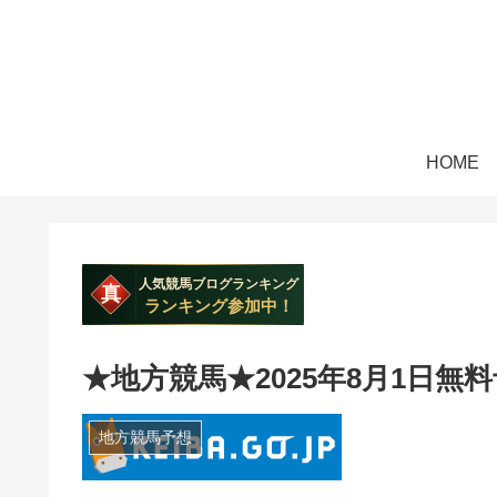
HOME
★地方競馬★2025年8月1日無
地方競馬予想