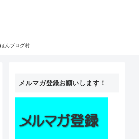
ほんブログ村
メルマガ登録お願いします！