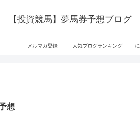
【投資競馬】夢馬券予想ブログ
メルマガ登録
人気ブログランキング
に
料予想