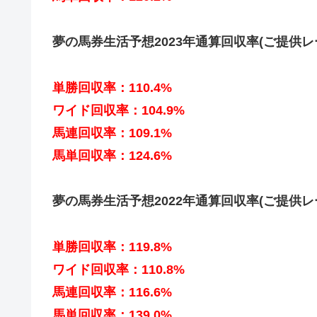
夢の馬券生活予想2023年通算回収率(ご提供レース
単勝回収率：110.4%
ワイド回収率：104.9%
馬連回収率：109.1%
馬単回収率：124.6%
夢の馬券生活予想2022年通算回収率(ご提供レース
単勝回収率：119.8%
ワイド回収率：110.8%
馬連回収率：116.6%
馬単回収率：139.0%