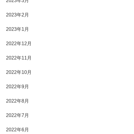
2023年3月
2023年2月
2023年1月
2022年12月
2022年11月
2022年10月
2022年9月
2022年8月
2022年7月
2022年6月