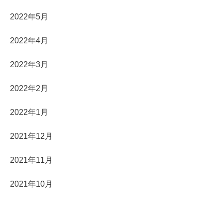
2022年5月
2022年4月
2022年3月
2022年2月
2022年1月
2021年12月
2021年11月
2021年10月