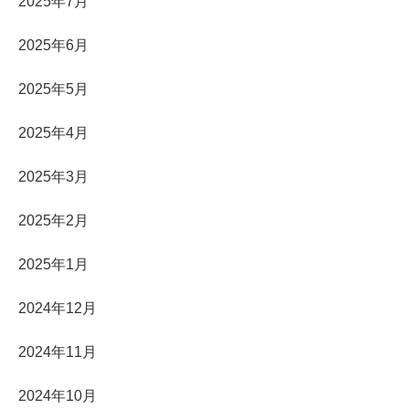
2025年7月
2025年6月
2025年5月
2025年4月
2025年3月
2025年2月
2025年1月
2024年12月
2024年11月
2024年10月