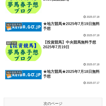
2025.07.18
★地方競馬★2025年7月19日無料
地方競馬予想
予想
2025.07.18
【投資競馬】中央競馬無料予想
無料予想
2025年7月19日
2025.07.18
★地方競馬★2025年7月18日無料
地方競馬予想
予想
2025.07.17
次のページ