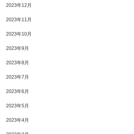
2023年12月
2023年11月
2023年10月
2023年9月
2023年8月
2023年7月
2023年6月
2023年5月
2023年4月