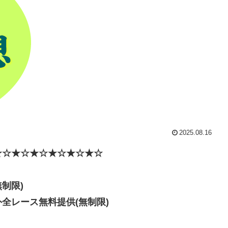
2025.08.16
★☆★☆★☆★☆★☆★☆
制限)
全レース無料提供(無制限)