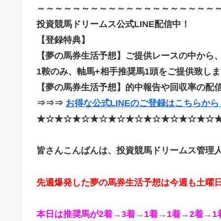
～～～～～～～～～～～～～～～～～～～～
投資競馬ドリームス公式LINE配信中！
【登録特典】
【夢の馬券生活予想】ご提供レースの中から
1鞍のみ、軸馬+相手推奨馬1頭をご提供致し
【夢の馬券生活予想】的中報告や回収率の配
⇒⇒⇒
お得な公式LINEのご登録はこちらから
★☆★☆★☆★☆★☆★☆★☆★☆★☆★☆
皆さんこんばんは、投資競馬ドリームス管理
先週爆発した夢の馬券生活予
想は今週も土曜
本日は推奨馬が2着→3着→1着→1着→2着→1