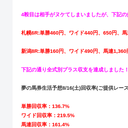
4鞍目は相手がヌケてしまいましたが、下記の
札幌6R:単勝460円、ワイド440円、650円、馬連
新潟8R:単勝160円、ワイド490円、馬連1,360
下記の通り全式別プラス収支を達成しました
夢の馬券生活予想8/16(土)回収率(ご提供レース:
単勝回収率：136.7%
ワイド回収率：219.5%
馬連回収率：161.4%