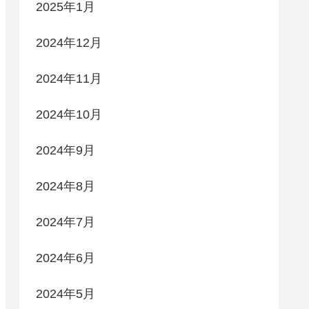
2025年1月
2024年12月
2024年11月
2024年10月
2024年9月
2024年8月
2024年7月
2024年6月
2024年5月