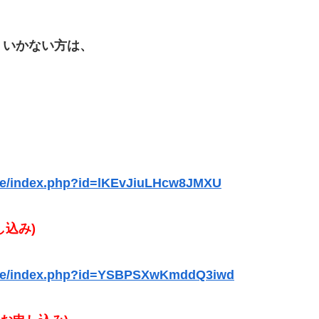
くいかない方は、
ase/index.php?id=lKEvJiuLHcw8JMXU
し込み)
hase/index.php?id=YSBPSXwKmddQ3iwd