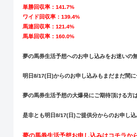
単勝回収率：141.7%
ワイド回収率：139.4%
馬連回収率：121.4%
馬単回収率：160.0%
夢の馬券生活予想へのお申し込みをお迷いの
明日8/17(日)からのお申し込みもまだまだ間
夢の馬券生活予想の大爆発にご期待頂ける方
是非とも明日8/17(日)ご提供分からのお申し
夢の馬券生活予想お申し込みはコチラか