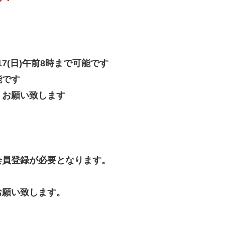
17(日)午前8時まで可能です
能です
くお願い致します
会員登録が必要となります。
お願い致します。