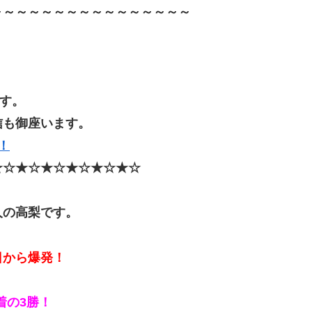
～～～～～～～～～～～～～～～～
、
ます。
信も御座います。
！
★☆★☆★☆★☆★☆★☆
人の高梨です。
日から爆発！
着の3勝！