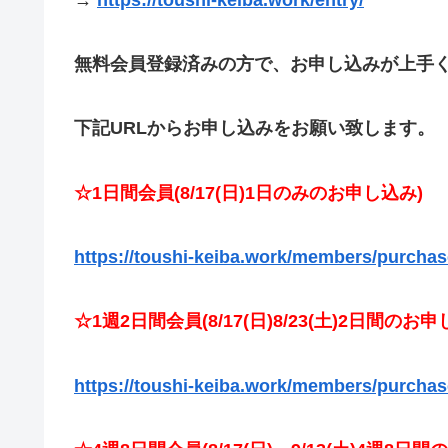
無料会員登録済みの方で、お申し込みが上手
下記URLからお申し込みをお願い致します。
☆1日間会員(8/17(日)1日のみのお申し込み)
https://toushi-keiba.work/members/purch
☆1週2日間会員(8/17(日)8/23(土)2日間のお申
https://toushi-keiba.work/members/purc