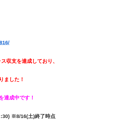
816/
ラス収支を達成しており、
りました！
を達成中です！
) ※8/16(土)終了時点