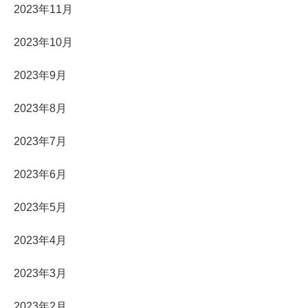
2023年11月
2023年10月
2023年9月
2023年8月
2023年7月
2023年6月
2023年5月
2023年4月
2023年3月
2023年2月