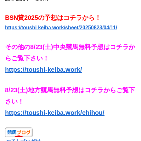
BSN賞2025の予想はコチラから！
https://toushi-keiba.work/sheet/20250823/04/11/
その他の8/23(土)中央競馬無料予想はコチラか
らご覧下さい！
https://toushi-keiba.work/
8/23(土)地方競馬無料予想はコチラからご覧下
さい！
https://toushi-keiba.work/chihou/