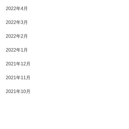
2022年4月
2022年3月
2022年2月
2022年1月
2021年12月
2021年11月
2021年10月