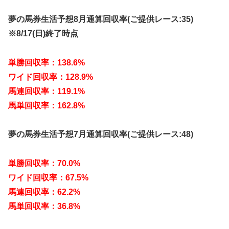
夢の馬券生活予想8月通算回収率(ご提供レース:35)
※8/17(日)終了時点
単勝回収率：138.6%
ワイド回収率：128.9%
馬連回収率：119.1%
馬単回収率：162.8%
夢の馬券生活予想7月通算回収率(ご提供レース:48)
単勝回収率：70.0%
ワイド回収率：67.5%
馬連回収率：62.2%
馬単回収率：36.8%