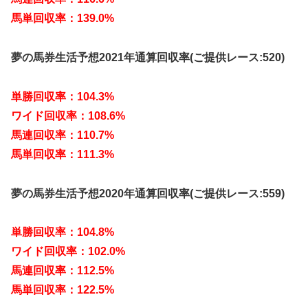
馬単回収率：139.0%
夢の馬券生活予想2021年通算回収率(ご提供レース:520)
単勝回収率：104.3%
ワイド回収率：108.6%
馬連回収率：110.7%
馬単回収率：111.3%
夢の馬券生活予想2020年通算回収率(ご提供レース:559)
単勝回収率：104.8%
ワイド回収率：102.0%
馬連回収率：112.5%
馬単回収率：122.5%