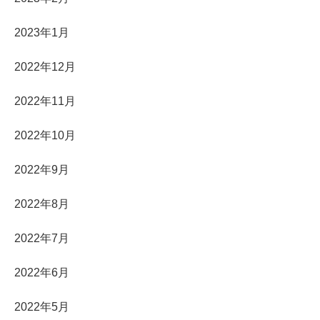
2023年1月
2022年12月
2022年11月
2022年10月
2022年9月
2022年8月
2022年7月
2022年6月
2022年5月