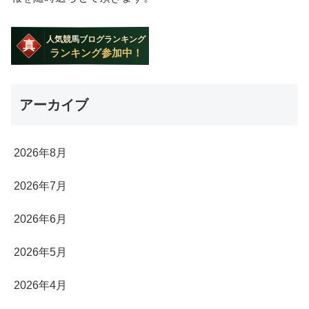
アーカイブ
2026年8月
2026年7月
2026年6月
2026年5月
2026年4月