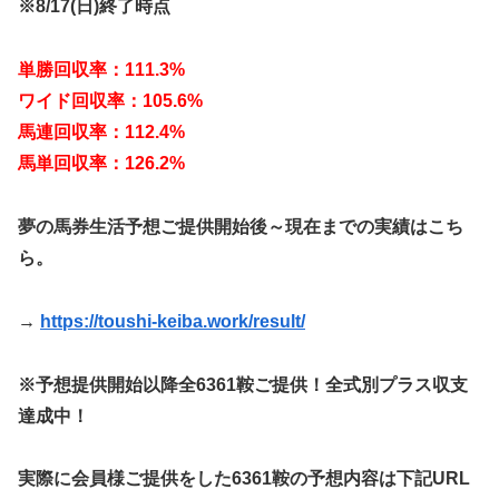
※8/17(日)終了時点
単勝回収率：111.3%
ワイド回収率：105.6%
馬連回収率：112.4%
馬単回収率：126.2%
夢の馬券生活予想ご提供開始後～現在までの実績はこち
ら。
→
https://toushi-keiba.work/result/
※予想提供開始以降全6361鞍ご提供！全式別プラス収支
達成中！
実際に会員様ご提供をした6361鞍の予想内容は下記URL