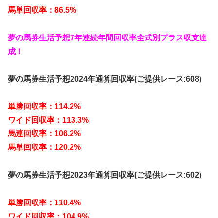
馬単回収率：86.5%
夢の馬券生活予想7年連続年間回収率全式別プラス収支達
成！
夢の馬券生活予想2024年通算回収率(ご提供レース:608)
単勝回収率：114.2%
ワイド回収率：113.3%
馬連回収率：106.2%
馬単回収率：120.2%
夢の馬券生活予想2023年通算回収率(ご提供レース:602)
単勝回収率：110.4%
ワイド回収率：104.9%