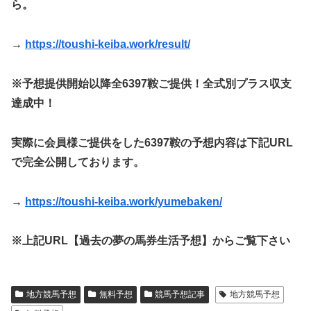
ら。
→
https://toushi-keiba.work/result/
※予想提供開始以降全6397鞍ご提供！全式別プラス収支
達成中！
実際に会員様ご提供をした6397鞍の予想内容は下記URL
で完全公開しております。
→
https://toushi-keiba.work/yumebaken/
※上記URL【過去の夢の馬券生活予想】からご覧下さい
地方競馬予想
無料予想
競馬予想記事
地方競馬予想