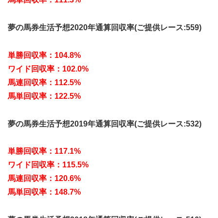
夢の馬券生活予想2020年通算回収率(ご提供レース:559)
単勝回収率：104.8%
ワイド回収率：102.0%
馬連回収率：112.5%
馬単回収率：122.5%
夢の馬券生活予想2019年通算回収率(ご提供レース:532)
単勝回収率：117.1%
ワイド回収率：115.5%
馬連回収率：120.6%
馬単回収率：148.7%