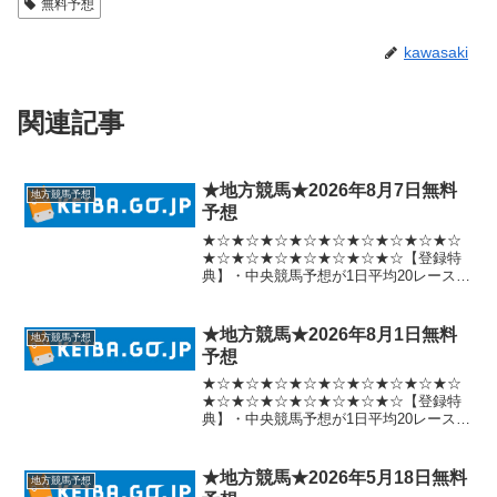
無料予想
kawasaki
関連記事
★地方競馬★2026年8月7日無料
地方競馬予想
予想
★☆★☆★☆★☆★☆★☆★☆★☆★☆
★☆★☆★☆★☆★☆★☆★☆【登録特
典】・中央競馬予想が1日平均20レース無
料提供(無制限)・ばんえいを除く地方競馬
の予想を新馬戦以外全レース無料提供(無
制限)・【夢の馬券生活予想】ご提供レー
★地方競馬★2026年8月1日無料
地方競馬予想
スの中から、...
予想
★☆★☆★☆★☆★☆★☆★☆★☆★☆
★☆★☆★☆★☆★☆★☆★☆【登録特
典】・中央競馬予想が1日平均20レース無
料提供(無制限)・ばんえいを除く地方競馬
の予想を新馬戦以外全レース無料提供(無
制限)・【夢の馬券生活予想】ご提供レー
★地方競馬★2026年5月18日無料
地方競馬予想
スの中から、...