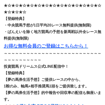
★☆★☆★☆★☆★☆★☆★☆★☆★☆★☆★☆★☆★☆
★☆★☆★☆
【登録特典】
・中央競馬予想が1日平均20レース無料提供(無制限)
・ばんえいを除く地方競馬の予想を新馬戦以外全レース無
料提供(無制限)
お得な無料会員のご登録はこちらから！
～～～～～～～～～～～～～～～～～～～～～～～～～～
～～～～～～～～～～
投資競馬ドリームス公式LINE配信中！
【登録特典】
【夢の馬券生活予想】ご提供レースの中から、
1鞍のみ、軸馬+相手推奨馬1頭をご提供致します。
【夢の馬券生活予想】的中報告や回収率の配信も御座いま
す。