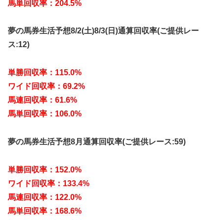
馬単回収率：204.5%
夢の馬券生活予想8/2(土)8/3(日)通算回収率(ご提供レー
ス:12)
単勝回収率：115.0%
ワイド回収率：69.2%
馬連回収率：61.6%
馬単回収率：106.0%
夢の馬券生活予想8月通算回収率(ご提供レース:59)
単勝回収率：152.0%
ワイド回収率：133.4%
馬連回収率：122.0%
馬単回収率：168.6%