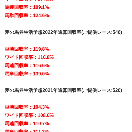
馬連回収率：109.1%
馬単回収率：124.6%
夢の馬券生活予想2022年通算回収率(ご提供レース:546)
単勝回収率：119.8%
ワイド回収率：110.8%
馬連回収率：116.6%
馬単回収率：139.0%
夢の馬券生活予想2021年通算回収率(ご提供レース:520)
単勝回収率：104.3%
ワイド回収率：108.6%
馬連回収率：110.7%
馬単回収率：111.3%