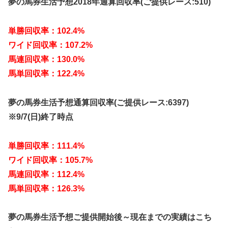
夢の馬券生活予想2018年通算回収率(ご提供レース:510)
単勝回収率：102.4%
ワイド回収率：107.2%
馬連回収率：130.0%
馬単回収率：122.4%
夢の馬券生活予想通算回収率(ご提供レース:6397)
※9/7(日)終了時点
単勝回収率：111.4%
ワイド回収率：105.7%
馬連回収率：112.4%
馬単回収率：126.3%
夢の馬券生活予想ご提供開始後～現在までの実績はこち