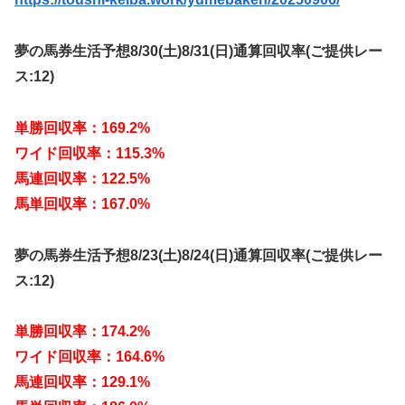
夢の馬券生活予想8/30(土)8/31(日)通算回収率(ご提供レー
ス:12)
単勝回収率：169.2%
ワイド回収率：115.3%
馬連回収率：122.5%
馬単回収率：167.0%
夢の馬券生活予想8/23(土)8/24(日)通算回収率(ご提供レー
ス:12)
単勝回収率：174.2%
ワイド回収率：164.6%
馬連回収率：129.1%