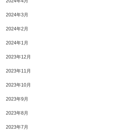
2024年4月
2024年3月
2024年2月
2024年1月
2023年12月
2023年11月
2023年10月
2023年9月
2023年8月
2023年7月