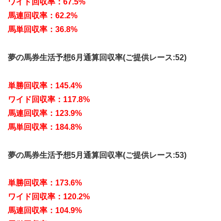
ワイド回収率：67.5%
馬連回収率：62.2%
馬単回収率：36.8%
夢の馬券生活予想6月通算回収率(ご提供レース:52)
単勝回収率：145.4%
ワイド回収率：117.8%
馬連回収率：123.9%
馬単回収率：184.8%
夢の馬券生活予想5月通算回収率(ご提供レース:53)
単勝回収率：173.6%
ワイド回収率：120.2%
馬連回収率：104.9%