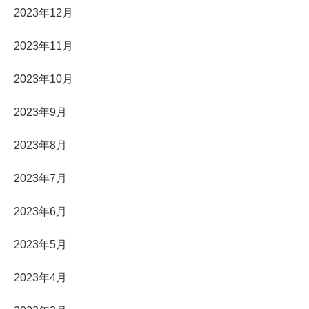
2023年12月
2023年11月
2023年10月
2023年9月
2023年8月
2023年7月
2023年6月
2023年5月
2023年4月