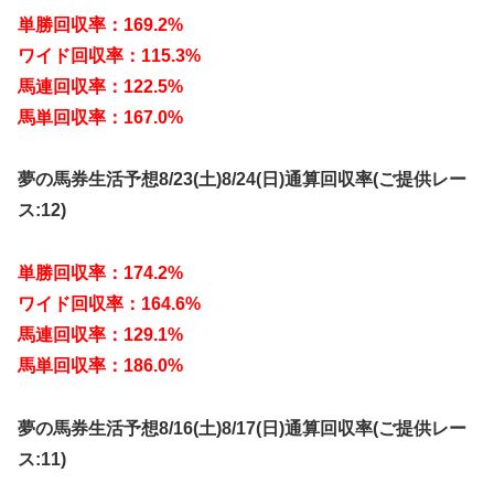
単勝回収率：169.2%
ワイド回収率：115.3%
馬連回収率：122.5%
馬単回収率：167.0%
夢の馬券生活予想8/23(土)8/24(日)通算回収率(ご提供レー
ス:12)
単勝回収率：174.2%
ワイド回収率：164.6%
馬連回収率：129.1%
馬単回収率：186.0%
夢の馬券生活予想8/16(土)8/17(日)通算回収率(ご提供レー
ス:11)