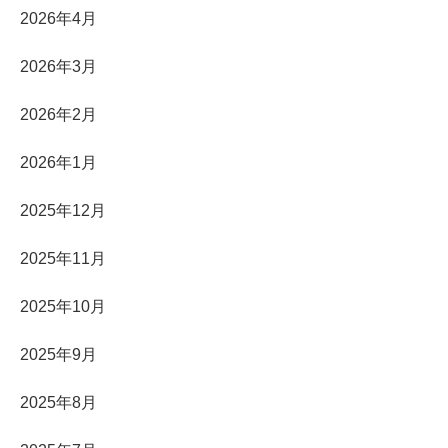
2026年4月
2026年3月
2026年2月
2026年1月
2025年12月
2025年11月
2025年10月
2025年9月
2025年8月