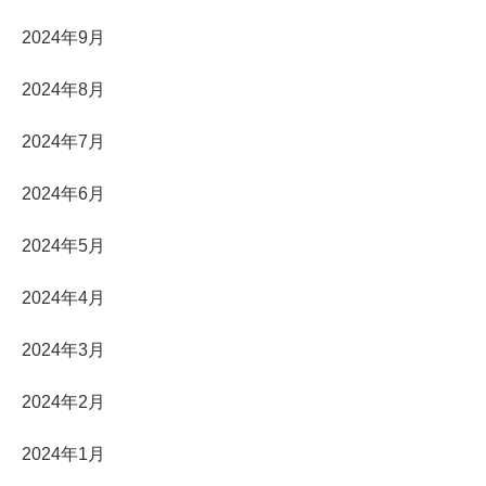
2024年9月
2024年8月
2024年7月
2024年6月
2024年5月
2024年4月
2024年3月
2024年2月
2024年1月