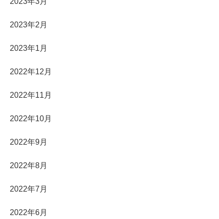
2023年3月
2023年2月
2023年1月
2022年12月
2022年11月
2022年10月
2022年9月
2022年8月
2022年7月
2022年6月