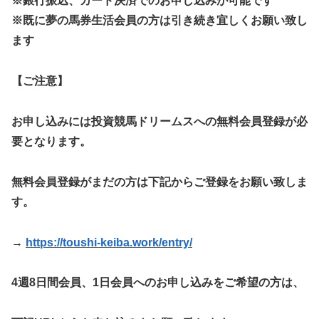
※銀行振込、カード決済でのお申し込みが可能です
※既に夢の馬券生活会員の方は引き続き宜しくお願い致し
ます
【ご注意】
お申し込みには投資競馬ドリームスへの無料会員登録が必
要となります。
無料会員登録がまだの方は下記からご登録をお願い致しま
す。
→
https://toushi-keiba.work/entry/
4週8日間会員、1日会員へのお申し込みをご希望の方は、