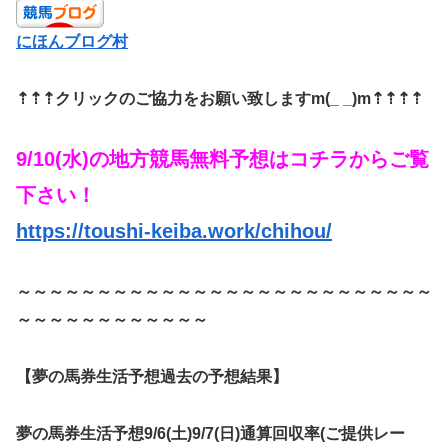
にほんブログ村
⇡⇡⇡クリックのご協力をお願い致しますm(_ _)m⇡⇡⇡⇡
9/10(水)の地方競馬無料予想はコチラからご覧
下さい！
https://toushi-keiba.work/chihou/
～～～～～～～～～～～～～～～～～～～～～～～～～～
～～～～～～～～～～～～
【夢の馬券生活予想過去の予想結果】
夢の馬券生活予想9/6(土)9/7(日)通算回収率(ご提供レー