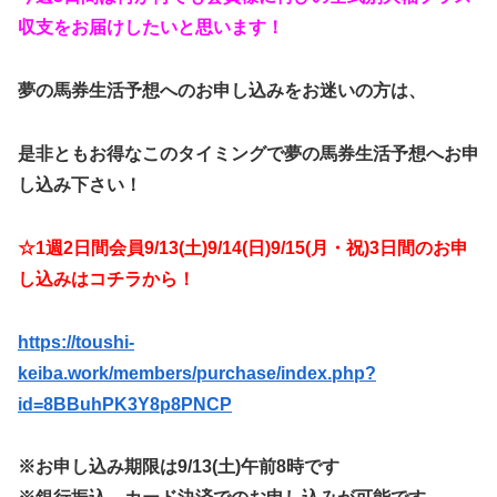
収支をお届けしたいと思います！
夢の馬券生活予想へのお申し込みをお迷いの方は、
是非ともお得なこのタイミングで夢の馬券生活予想へお申
し込み下さい！
☆1週2日間会員9/13(土)9/14(日)9/15(月・祝)3日間のお申
し込みはコチラから！
https://toushi-
keiba.work/members/purchase/index.php?
id=8BBuhPK3Y8p8PNCP
※お申し込み期限は9/13(土)午前8時です