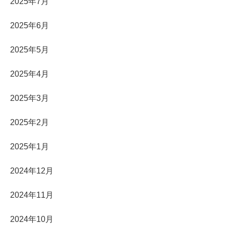
2025年7月
2025年6月
2025年5月
2025年4月
2025年3月
2025年2月
2025年1月
2024年12月
2024年11月
2024年10月