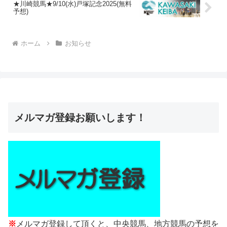
★川崎競馬★9/10(水)戸塚記念2025(無料
予想)
ホーム
お知らせ
メルマガ登録お願いします！
※
メルマガ登録して頂くと、中央競馬、地方競馬の予想を