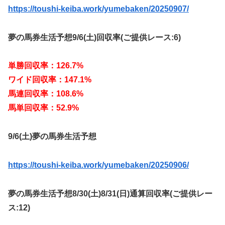
https://toushi-keiba.work/yumebaken/20250907/
夢の馬券生活予想9/6(土)回収率(ご提供レース:6)
単勝回収率：126.7%
ワイド回収率：147.1%
馬連回収率：108.6%
馬単回収率：52.9%
9/6(土)夢の馬券生活予想
https://toushi-keiba.work/yumebaken/20250906/
夢の馬券生活予想8/30(土)8/31(日)通算回収率(ご提供レー
ス:12)