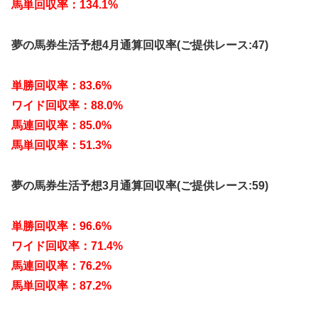
馬単回収率：134.1%
夢の馬券生活予想4月通算回収率(ご提供レース:47)
単勝回収率：83.6%
ワイド回収率：88.0%
馬連回収率：85.0%
馬単回収率：51.3%
夢の馬券生活予想3月通算回収率(ご提供レース:59)
単勝回収率：96.6%
ワイド回収率：71.4%
馬連回収率：76.2%
馬単回収率：87.2%