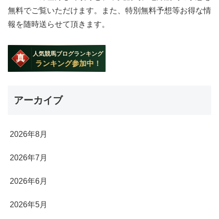
無料でご覧いただけます。また、特別無料予想等お得な情
報を随時送らせて頂きます。
アーカイブ
2026年8月
2026年7月
2026年6月
2026年5月