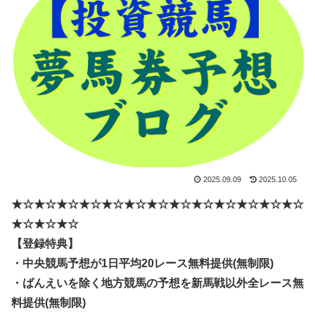
2025.09.09
2025.10.05
★☆★☆★☆★☆★☆★☆★☆★☆★☆★☆★☆★☆★☆
★☆★☆★☆
【登録特典】
・中央競馬予想が1日平均20レース無料提供(無制限)
・ばんえいを除く地方競馬の予想を新馬戦以外全レース無
料提供(無制限)