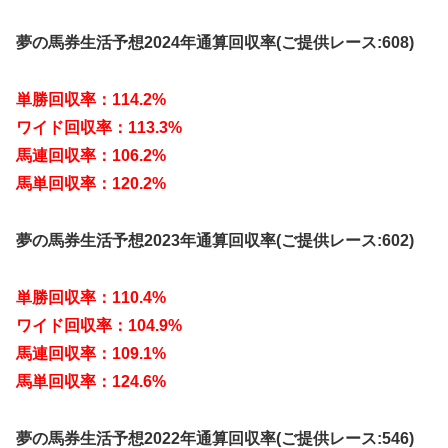
夢の馬券生活予想2024年通算回収率(ご提供レース:608)
単勝回収率：114.2%
ワイド回収率：113.3%
馬連回収率：106.2%
馬単回収率：120.2%
夢の馬券生活予想2023年通算回収率(ご提供レース:602)
単勝回収率：110.4%
ワイド回収率：104.9%
馬連回収率：109.1%
馬単回収率：124.6%
夢の馬券生活予想2022年通算回収率(ご提供レース:546)