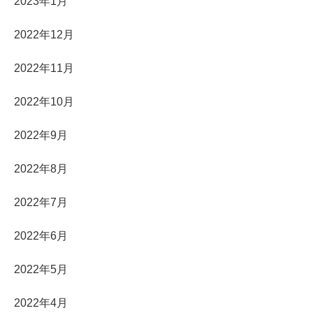
2023年1月
2022年12月
2022年11月
2022年10月
2022年9月
2022年8月
2022年7月
2022年6月
2022年5月
2022年4月