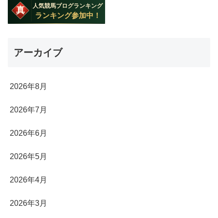
アーカイブ
2026年8月
2026年7月
2026年6月
2026年5月
2026年4月
2026年3月