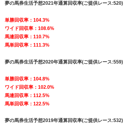
夢の馬券生活予想2021年通算回収率(ご提供レース:520)
単勝回収率：104.3%
ワイド回収率：108.6%
馬連回収率：110.7%
馬単回収率：111.3%
夢の馬券生活予想2020年通算回収率(ご提供レース:559)
単勝回収率：104.8%
ワイド回収率：102.0%
馬連回収率：112.5%
馬単回収率：122.5%
夢の馬券生活予想2019年通算回収率(ご提供レース:532)