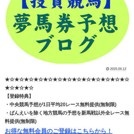
2025.09.12
★☆★☆★☆★☆★☆★☆★☆★☆★☆★☆★☆★☆★☆
★☆★☆★☆
【登録特典】
・中央競馬予想が1日平均20レース無料提供(無制限)
・ばんえいを除く地方競馬の予想を新馬戦以外全レース無
料提供(無制限)
お得な無料会員のご登録はこちらから！