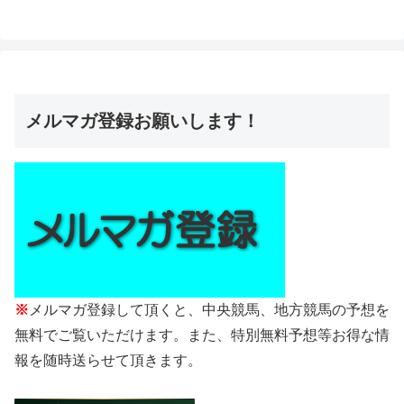
メルマガ登録お願いします！
※
メルマガ登録して頂くと、中央競馬、地方競馬の予想を
無料でご覧いただけます。また、特別無料予想等お得な情
報を随時送らせて頂きます。