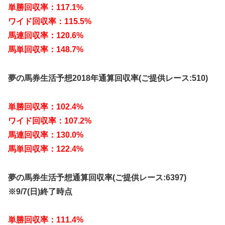
単勝回収率：117.1%
ワイド回収率：115.5%
馬連回収率：120.6%
馬単回収率：148.7%
夢の馬券生活予想2018年通算回収率(ご提供レース:510)
単勝回収率：102.4%
ワイド回収率：107.2%
馬連回収率：130.0%
馬単回収率：122.4%
夢の馬券生活予想通算回収率(ご提供レース:6397)
※9/7(日)終了時点
単勝回収率：111.4%