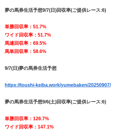
夢の馬券生活予想9/7(日)回収率(ご提供レース:6)
単勝回収率：51.7%
ワイド回収率：51.7%
馬連回収率：69.5%
馬単回収率：58.6%
9/7(日)夢の馬券生活予想
https://toushi-keiba.work/yumebaken/20250907/
夢の馬券生活予想9/6(土)回収率(ご提供レース:6)
単勝回収率：126.7%
ワイド回収率：147.1%