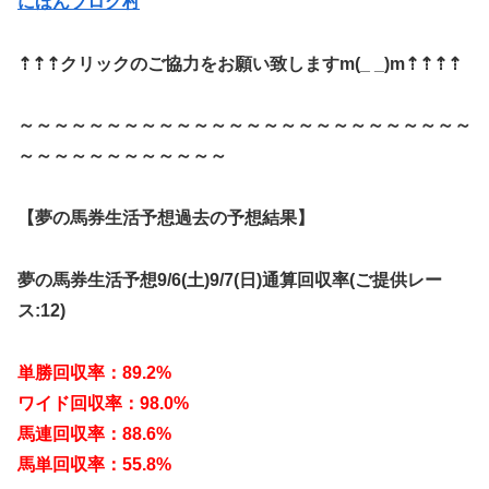
にほんブログ村
⇡⇡⇡クリックのご協力をお願い致しますm(_ _)m⇡⇡⇡⇡
～～～～～～～～～～～～～～～～～～～～～～～～～～
～～～～～～～～～～～～
【夢の馬券生活予想過去の予想結果】
夢の馬券生活予想9/6(土)9/7(日)通算回収率(ご提供レー
ス:12)
単勝回収率：89.2%
ワイド回収率：98.0%
馬連回収率：88.6%
馬単回収率：55.8%