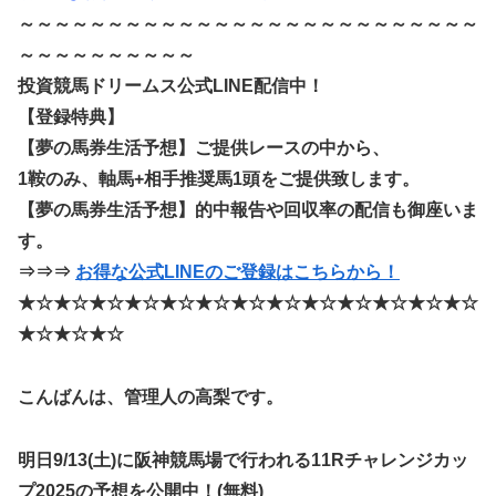
～～～～～～～～～～～～～～～～～～～～～～～～～～
～～～～～～～～～～
投資競馬ドリームス公式LINE配信中！
【登録特典】
【夢の馬券生活予想】ご提供レースの中から、
1鞍のみ、軸馬+相手推奨馬1頭をご提供致します。
【夢の馬券生活予想】的中報告や回収率の配信も御座いま
す。
⇒⇒⇒
お得な公式LINEのご登録はこちらから！
★☆★☆★☆★☆★☆★☆★☆★☆★☆★☆★☆★☆★☆
★☆★☆★☆
こんばんは、管理人の高梨です。
明日9/13(土)に阪神競馬場で行われる11Rチャレンジカッ
プ2025の予想を公開中！(無料)