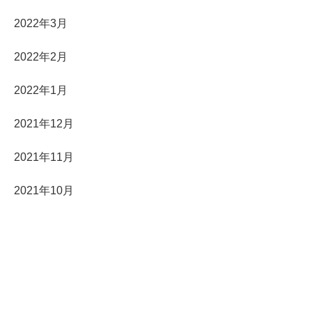
2022年3月
2022年2月
2022年1月
2021年12月
2021年11月
2021年10月