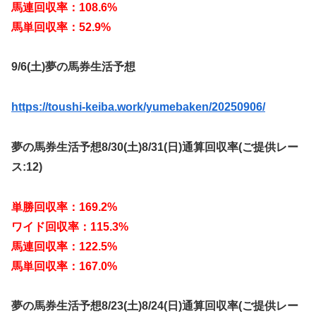
馬連回収率：108.6%
馬単回収率：52.9%
9/6(土)夢の馬券生活予想
https://toushi-keiba.work/yumebaken/20250906/
夢の馬券生活予想8/30(土)8/31(日)通算回収率(ご提供レー
ス:12)
単勝回収率：169.2%
ワイド回収率：115.3%
馬連回収率：122.5%
馬単回収率：167.0%
夢の馬券生活予想8/23(土)8/24(日)通算回収率(ご提供レー