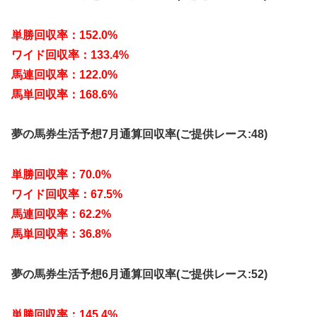
単勝回収率：152.0%
ワイド回収率：133.4%
馬連回収率：122.0%
馬単回収率：168.6%
夢の馬券生活予想7月通算回収率(ご提供レース:48)
単勝回収率：70.0%
ワイド回収率：67.5%
馬連回収率：62.2%
馬単回収率：36.8%
夢の馬券生活予想6月通算回収率(ご提供レース:52)
単勝回収率：145.4%